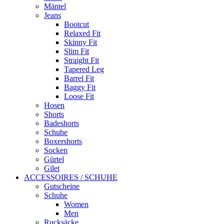
Mäntel
Jeans
Bootcut
Relaxed Fit
Skinny Fit
Slim Fit
Straight Fit
Tapered Leg
Barrel Fit
Baggy Fit
Loose Fit
Hosen
Shorts
Badeshorts
Schuhe
Boxershorts
Socken
Gürtel
Gilet
ACCESSOIRES / SCHUHE
Gutscheine
Schuhe
Women
Men
Rucksäcke