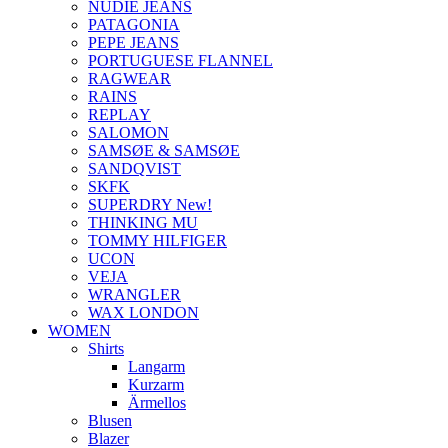
NUDIE JEANS
PATAGONIA
PEPE JEANS
PORTUGUESE FLANNEL
RAGWEAR
RAINS
REPLAY
SALOMON
SAMSØE & SAMSØE
SANDQVIST
SKFK
SUPERDRY New!
THINKING MU
TOMMY HILFIGER
UCON
VEJA
WRANGLER
WAX LONDON
WOMEN
Shirts
Langarm
Kurzarm
Ärmellos
Blusen
Blazer