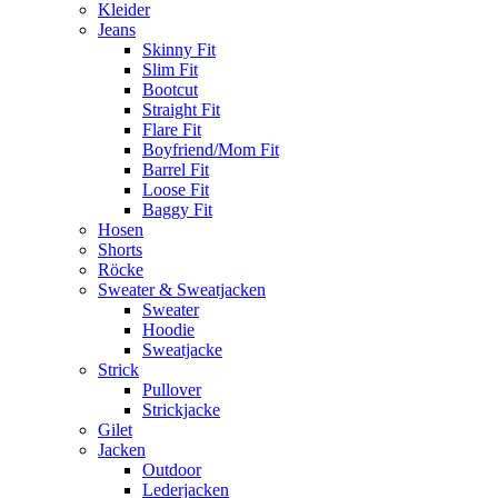
Kleider
Jeans
Skinny Fit
Slim Fit
Bootcut
Straight Fit
Flare Fit
Boyfriend/Mom Fit
Barrel Fit
Loose Fit
Baggy Fit
Hosen
Shorts
Röcke
Sweater & Sweatjacken
Sweater
Hoodie
Sweatjacke
Strick
Pullover
Strickjacke
Gilet
Jacken
Outdoor
Lederjacken