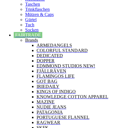
Taschen
Trinkflaschen
Mützen & Caps
Gürtel
Tuch
Socken
FAIRTRADE
Brands
ARMEDANGELS
COLORFUL STANDARD
DEDICATED
DOPPER
EDMMOND STUDIOS NEW!
FJÄLLRÄVEN
FLAMINGOS LIFE
GOT BAG
IRIEDAILY
KINGS OF INDIGO
KNOWLEDGE COTTON APPAREL
MAZINE
NUDIE JEANS
PATAGONIA
PORTUGUESE FLANNEL
RAGWEAR
SKFK