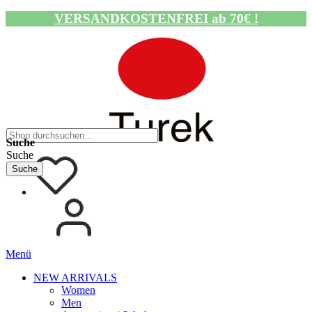
VERSANDKOSTENFREI ab 70€ !
Navigation umschalten
Suche
Suche
Suche
Menü
NEW ARRIVALS
Women
Men