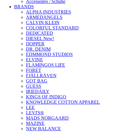
Accessoires / Schuhe
BRANDS
ALPHA INDUSTRIES
ARMEDANGELS
CALVIN KLEIN
COLORFUL STANDARD
DEDICATED
DIESEL New!
DOPPER
DR. DENIM
EDMMOND STUDIOS
ELVINE
FLAMINGOS LIFE
FORET
FJÄLLRÄVEN
GOT BAG
GUESS
IRIEDAILY
KINGS OF INDIGO
KNOWLEDGE COTTON APPAREL
LEE
LEVI'S®
MADS NORGAARD
MAZINE
NEW BALANCE