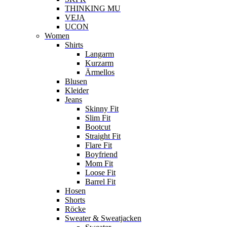
THINKING MU
VEJA
UCON
Women
Shirts
Langarm
Kurzarm
Ärmellos
Blusen
Kleider
Jeans
Skinny Fit
Slim Fit
Bootcut
Straight Fit
Flare Fit
Boyfriend
Mom Fit
Loose Fit
Barrel Fit
Hosen
Shorts
Röcke
Sweater & Sweatjacken