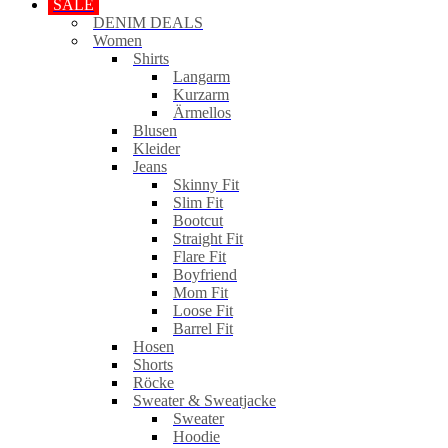
SALE
DENIM DEALS
Women
Shirts
Langarm
Kurzarm
Ärmellos
Blusen
Kleider
Jeans
Skinny Fit
Slim Fit
Bootcut
Straight Fit
Flare Fit
Boyfriend
Mom Fit
Loose Fit
Barrel Fit
Hosen
Shorts
Röcke
Sweater & Sweatjacke
Sweater
Hoodie