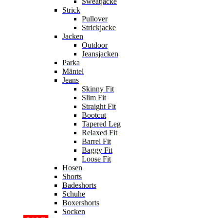
Sweatjacke
Strick
Pullover
Strickjacke
Jacken
Outdoor
Jeansjacken
Parka
Mäntel
Jeans
Skinny Fit
Slim Fit
Straight Fit
Bootcut
Tapered Leg
Relaxed Fit
Barrel Fit
Baggy Fit
Loose Fit
Hosen
Shorts
Badeshorts
Schuhe
Boxershorts
Socken