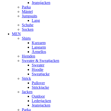
Jeansjacken
Parka
Mäntel
Jumpsuits
Lang
Schuhe
Socken
MEN
Shirts
Kurzarm
Langarm
Ärmellos
Hemden
Sweater & Sweatjacken
Sweater
Hoodie
Sweatjacke
Strick
Pullover
Strickjacke
Jacken
Outdoor
Lederjacken
Jeansjacken
Parka