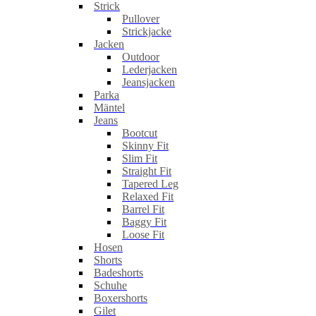
Strick
Pullover
Strickjacke
Jacken
Outdoor
Lederjacken
Jeansjacken
Parka
Mäntel
Jeans
Bootcut
Skinny Fit
Slim Fit
Straight Fit
Tapered Leg
Relaxed Fit
Barrel Fit
Baggy Fit
Loose Fit
Hosen
Shorts
Badeshorts
Schuhe
Boxershorts
Gilet