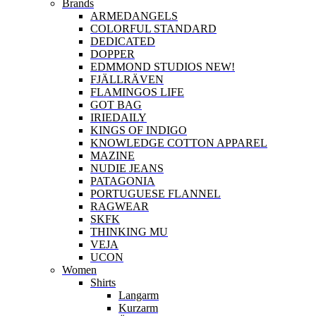
Brands
ARMEDANGELS
COLORFUL STANDARD
DEDICATED
DOPPER
EDMMOND STUDIOS NEW!
FJÄLLRÄVEN
FLAMINGOS LIFE
GOT BAG
IRIEDAILY
KINGS OF INDIGO
KNOWLEDGE COTTON APPAREL
MAZINE
NUDIE JEANS
PATAGONIA
PORTUGUESE FLANNEL
RAGWEAR
SKFK
THINKING MU
VEJA
UCON
Women
Shirts
Langarm
Kurzarm