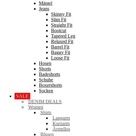
Mäntel
Jeans
Skinny Fit
Slim Fit
Straight Fit
Bootcut
Tapered Leg
Relaxed Fit
Barrel Fit
Baggy Fit
Loose Fit
Hosen
Shorts
Badeshorts
Schuhe
Boxershorts
Socken
SALE
DENIM DEALS
Women
Shirts
Langarm
Kurzarm
Ärmellos
Blusen