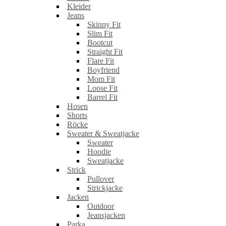
Kleider
Jeans
Skinny Fit
Slim Fit
Bootcut
Straight Fit
Flare Fit
Boyfriend
Mom Fit
Loose Fit
Barrel Fit
Hosen
Shorts
Röcke
Sweater & Sweatjacke
Sweater
Hoodie
Sweatjacke
Strick
Pullover
Strickjacke
Jacken
Outdoor
Jeansjacken
Parka