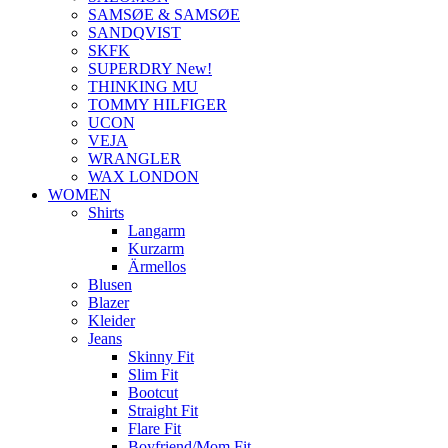
SAMSØE & SAMSØE
SANDQVIST
SKFK
SUPERDRY New!
THINKING MU
TOMMY HILFIGER
UCON
VEJA
WRANGLER
WAX LONDON
WOMEN
Shirts
Langarm
Kurzarm
Ärmellos
Blusen
Blazer
Kleider
Jeans
Skinny Fit
Slim Fit
Bootcut
Straight Fit
Flare Fit
Boyfriend/Mom Fit