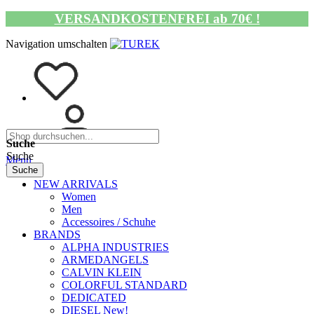
VERSANDKOSTENFREI ab 70€ !
Navigation umschalten
Suche
Suche
Menü
Suche
NEW ARRIVALS
Women
Men
Accessoires / Schuhe
BRANDS
ALPHA INDUSTRIES
ARMEDANGELS
CALVIN KLEIN
COLORFUL STANDARD
DEDICATED
DIESEL New!