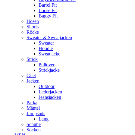
Barrel Fit
Loose Fit
Baggy Fit
Hosen
Shorts
Röcke
Sweater & Sweatjacken
Sweater
Hoodie
Sweatjacke
Strick
Pullover
Strickjacke
Gilet
Jacken
Outdoor
Lederjacken
Jeansjacken
Parka
Mäntel
Jumpsuits
Lang
Schuhe
Socken