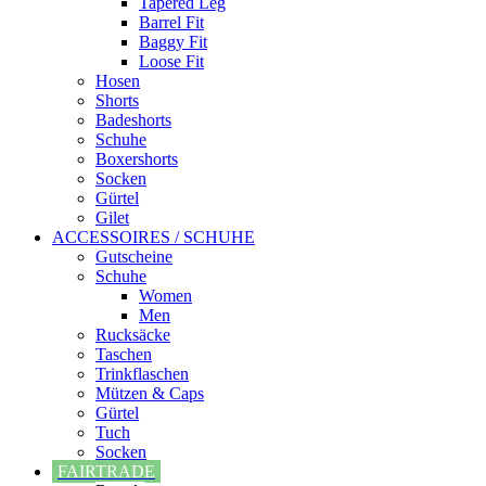
Tapered Leg
Barrel Fit
Baggy Fit
Loose Fit
Hosen
Shorts
Badeshorts
Schuhe
Boxershorts
Socken
Gürtel
Gilet
ACCESSOIRES / SCHUHE
Gutscheine
Schuhe
Women
Men
Rucksäcke
Taschen
Trinkflaschen
Mützen & Caps
Gürtel
Tuch
Socken
FAIRTRADE