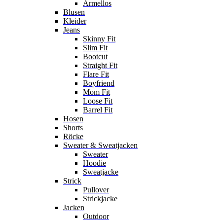
Ärmellos
Blusen
Kleider
Jeans
Skinny Fit
Slim Fit
Bootcut
Straight Fit
Flare Fit
Boyfriend
Mom Fit
Loose Fit
Barrel Fit
Hosen
Shorts
Röcke
Sweater & Sweatjacken
Sweater
Hoodie
Sweatjacke
Strick
Pullover
Strickjacke
Jacken
Outdoor