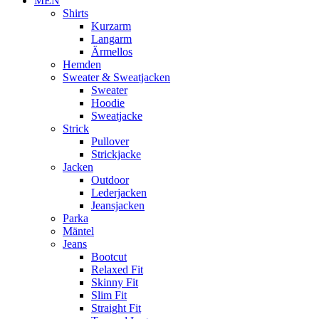
MEN
Shirts
Kurzarm
Langarm
Ärmellos
Hemden
Sweater & Sweatjacken
Sweater
Hoodie
Sweatjacke
Strick
Pullover
Strickjacke
Jacken
Outdoor
Lederjacken
Jeansjacken
Parka
Mäntel
Jeans
Bootcut
Relaxed Fit
Skinny Fit
Slim Fit
Straight Fit