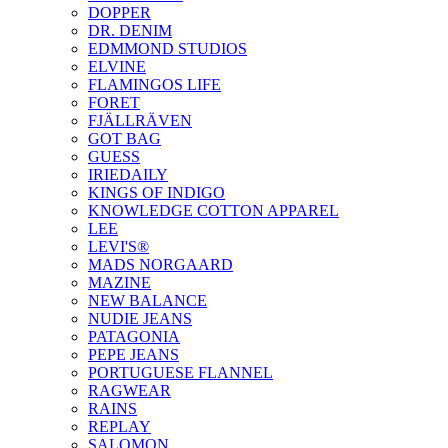
DOPPER
DR. DENIM
EDMMOND STUDIOS
ELVINE
FLAMINGOS LIFE
FORET
FJÄLLRÄVEN
GOT BAG
GUESS
IRIEDAILY
KINGS OF INDIGO
KNOWLEDGE COTTON APPAREL
LEE
LEVI'S®
MADS NORGAARD
MAZINE
NEW BALANCE
NUDIE JEANS
PATAGONIA
PEPE JEANS
PORTUGUESE FLANNEL
RAGWEAR
RAINS
REPLAY
SALOMON