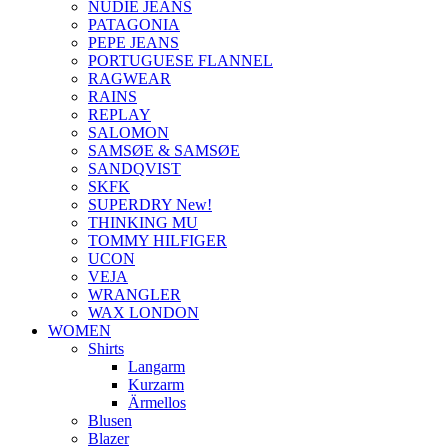
NUDIE JEANS
PATAGONIA
PEPE JEANS
PORTUGUESE FLANNEL
RAGWEAR
RAINS
REPLAY
SALOMON
SAMSØE & SAMSØE
SANDQVIST
SKFK
SUPERDRY New!
THINKING MU
TOMMY HILFIGER
UCON
VEJA
WRANGLER
WAX LONDON
WOMEN
Shirts
Langarm
Kurzarm
Ärmellos
Blusen
Blazer