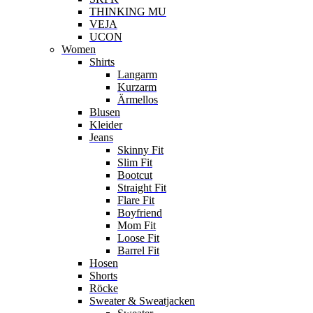
THINKING MU
VEJA
UCON
Women
Shirts
Langarm
Kurzarm
Ärmellos
Blusen
Kleider
Jeans
Skinny Fit
Slim Fit
Bootcut
Straight Fit
Flare Fit
Boyfriend
Mom Fit
Loose Fit
Barrel Fit
Hosen
Shorts
Röcke
Sweater & Sweatjacken