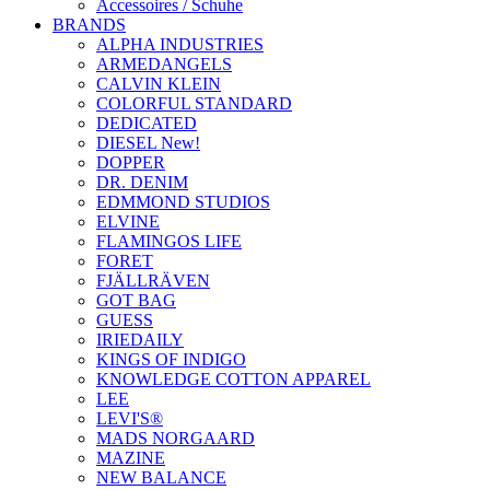
Accessoires / Schuhe
BRANDS
ALPHA INDUSTRIES
ARMEDANGELS
CALVIN KLEIN
COLORFUL STANDARD
DEDICATED
DIESEL New!
DOPPER
DR. DENIM
EDMMOND STUDIOS
ELVINE
FLAMINGOS LIFE
FORET
FJÄLLRÄVEN
GOT BAG
GUESS
IRIEDAILY
KINGS OF INDIGO
KNOWLEDGE COTTON APPAREL
LEE
LEVI'S®
MADS NORGAARD
MAZINE
NEW BALANCE