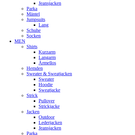
Jeansjacken
Parka
Mäntel
Jumpsuits
Lang
Schuhe
Socken
MEN
Shirts
Kurzarm
Langarm
Ärmellos
Hemden
Sweater & Sweatjacken
Sweater
Hoodie
Sweatjacke
Strick
Pullover
Strickjacke
Jacken
Outdoor
Lederjacken
Jeansjacken
Parka