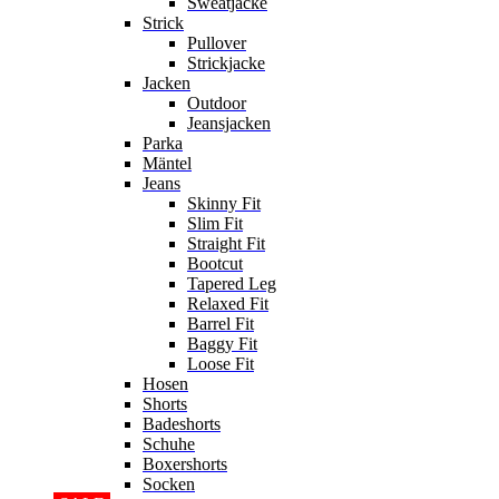
Sweatjacke
Strick
Pullover
Strickjacke
Jacken
Outdoor
Jeansjacken
Parka
Mäntel
Jeans
Skinny Fit
Slim Fit
Straight Fit
Bootcut
Tapered Leg
Relaxed Fit
Barrel Fit
Baggy Fit
Loose Fit
Hosen
Shorts
Badeshorts
Schuhe
Boxershorts
Socken