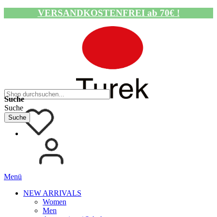
VERSANDKOSTENFREI ab 70€ !
Navigation umschalten
Suche
Suche
Suche
Menü
NEW ARRIVALS
Women
Men