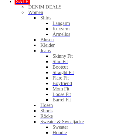
SALE
DENIM DEALS
Women
Shirts
Langarm
Kurzarm
Ärmellos
Blusen
Kleider
Jeans
Skinny Fit
Slim Fit
Bootcut
Straight Fit
Flare Fit
Boyfriend
Mom Fit
Loose Fit
Barrel Fit
Hosen
Shorts
Röcke
Sweater & Sweatjacke
Sweater
Hoodie