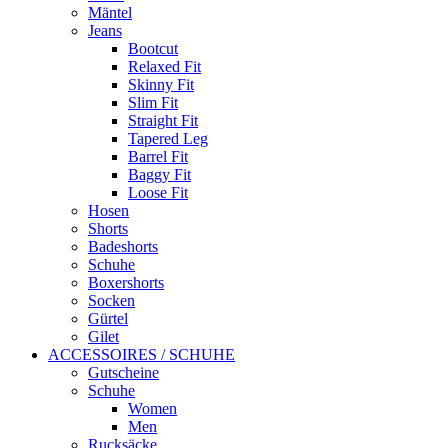
Mäntel
Jeans
Bootcut
Relaxed Fit
Skinny Fit
Slim Fit
Straight Fit
Tapered Leg
Barrel Fit
Baggy Fit
Loose Fit
Hosen
Shorts
Badeshorts
Schuhe
Boxershorts
Socken
Gürtel
Gilet
ACCESSOIRES / SCHUHE
Gutscheine
Schuhe
Women
Men
Rucksäcke