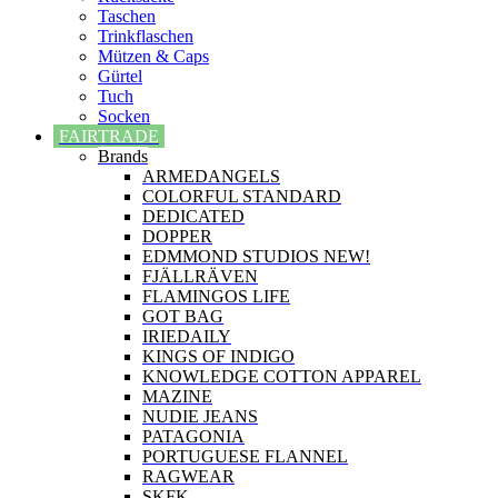
Taschen
Trinkflaschen
Mützen & Caps
Gürtel
Tuch
Socken
FAIRTRADE
Brands
ARMEDANGELS
COLORFUL STANDARD
DEDICATED
DOPPER
EDMMOND STUDIOS NEW!
FJÄLLRÄVEN
FLAMINGOS LIFE
GOT BAG
IRIEDAILY
KINGS OF INDIGO
KNOWLEDGE COTTON APPAREL
MAZINE
NUDIE JEANS
PATAGONIA
PORTUGUESE FLANNEL
RAGWEAR
SKFK