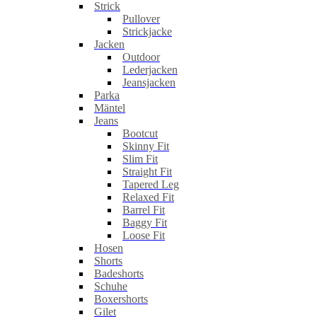
Strick
Pullover
Strickjacke
Jacken
Outdoor
Lederjacken
Jeansjacken
Parka
Mäntel
Jeans
Bootcut
Skinny Fit
Slim Fit
Straight Fit
Tapered Leg
Relaxed Fit
Barrel Fit
Baggy Fit
Loose Fit
Hosen
Shorts
Badeshorts
Schuhe
Boxershorts
Gilet