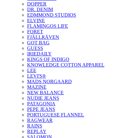
DOPPER
DR. DENIM
EDMMOND STUDIOS
ELVINE
FLAMINGOS LIFE
FORET
FJÄLLRÄVEN
GOT BAG
GUESS
IRIEDAILY
KINGS OF INDIGO
KNOWLEDGE COTTON APPAREL
LEE
LEVI'S®
MADS NORGAARD
MAZINE
NEW BALANCE
NUDIE JEANS
PATAGONIA
PEPE JEANS
PORTUGUESE FLANNEL
RAGWEAR
RAINS
REPLAY
SALOMON