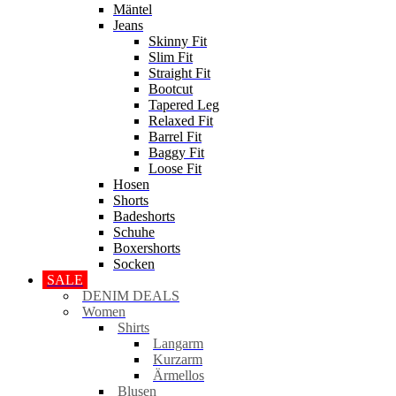
Mäntel
Jeans
Skinny Fit
Slim Fit
Straight Fit
Bootcut
Tapered Leg
Relaxed Fit
Barrel Fit
Baggy Fit
Loose Fit
Hosen
Shorts
Badeshorts
Schuhe
Boxershorts
Socken
SALE
DENIM DEALS
Women
Shirts
Langarm
Kurzarm
Ärmellos
Blusen