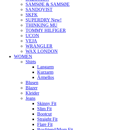
SAMSØE & SAMSØE
SANDQVIST
SKFK
SUPERDRY New!
THINKING MU
TOMMY HILFIGER
UCON
VEJA
WRANGLER
WAX LONDON
WOMEN
Shirts
Langarm
Kurzarm
Ärmellos
Blusen
Blazer
Kleider
Jeans
Skinny Fit
Slim Fit
Bootcut
Straight Fit
Flare Fit
Boyfriend/Mom Fit