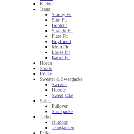
Kleider
Jeans
Skinny Fit
Slim Fit
Bootcut
Straight Fit
Flare Fit
Boyfriend
Mom Fit
Loose Fit
Barrel Fit
Hosen
Shorts
Röcke
Sweater & Sweatjacke
Sweater
Hoodie
Sweatjacke
Strick
Pullover
Strickjacke
Jacken
Outdoor
Jeansjacken
Parka