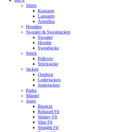
MEN
Shirts
Kurzarm
Langarm
Ärmellos
Hemden
Sweater & Sweatjacken
Sweater
Hoodie
Sweatjacke
Strick
Pullover
Strickjacke
Jacken
Outdoor
Lederjacken
Jeansjacken
Parka
Mäntel
Jeans
Bootcut
Relaxed Fit
Skinny Fit
Slim Fit
Straight Fit