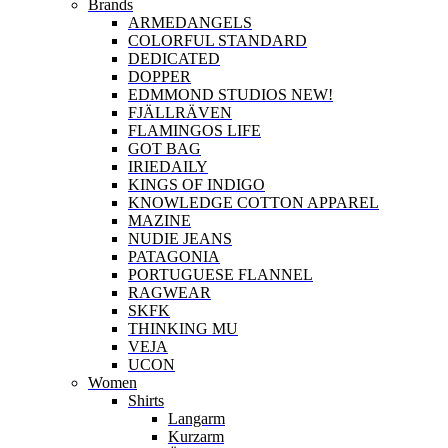
Brands
ARMEDANGELS
COLORFUL STANDARD
DEDICATED
DOPPER
EDMMOND STUDIOS NEW!
FJÄLLRÄVEN
FLAMINGOS LIFE
GOT BAG
IRIEDAILY
KINGS OF INDIGO
KNOWLEDGE COTTON APPAREL
MAZINE
NUDIE JEANS
PATAGONIA
PORTUGUESE FLANNEL
RAGWEAR
SKFK
THINKING MU
VEJA
UCON
Women
Shirts
Langarm
Kurzarm