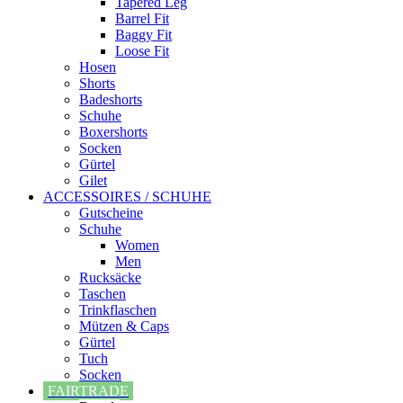
Tapered Leg
Barrel Fit
Baggy Fit
Loose Fit
Hosen
Shorts
Badeshorts
Schuhe
Boxershorts
Socken
Gürtel
Gilet
ACCESSOIRES / SCHUHE
Gutscheine
Schuhe
Women
Men
Rucksäcke
Taschen
Trinkflaschen
Mützen & Caps
Gürtel
Tuch
Socken
FAIRTRADE