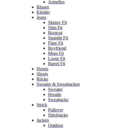
Ärmellos
Blusen
Kleider
Jeans
Skinny Fit
Slim Fit
Bootcut
Straight Fit
Flare Fit
Boyfriend
Mom Fit
Loose Fit
Barrel Fit
Hosen
Shorts
Röcke
Sweater & Sweatjacken
Sweater
Hoodie
Sweatjacke
Strick
Pullover
Strickjacke
Jacken
Outdoor