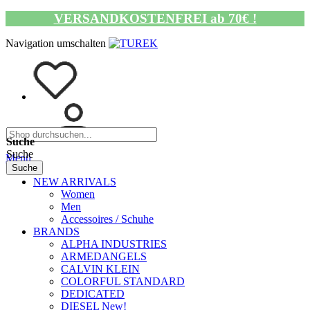
VERSANDKOSTENFREI ab 70€ !
Navigation umschalten
Suche
Suche
Menü
Suche
NEW ARRIVALS
Women
Men
Accessoires / Schuhe
BRANDS
ALPHA INDUSTRIES
ARMEDANGELS
CALVIN KLEIN
COLORFUL STANDARD
DEDICATED
DIESEL New!