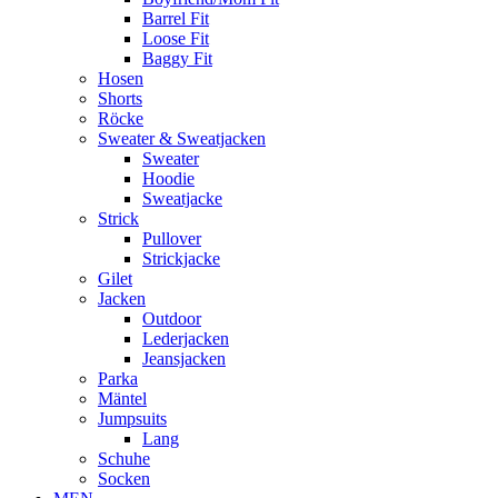
Barrel Fit
Loose Fit
Baggy Fit
Hosen
Shorts
Röcke
Sweater & Sweatjacken
Sweater
Hoodie
Sweatjacke
Strick
Pullover
Strickjacke
Gilet
Jacken
Outdoor
Lederjacken
Jeansjacken
Parka
Mäntel
Jumpsuits
Lang
Schuhe
Socken