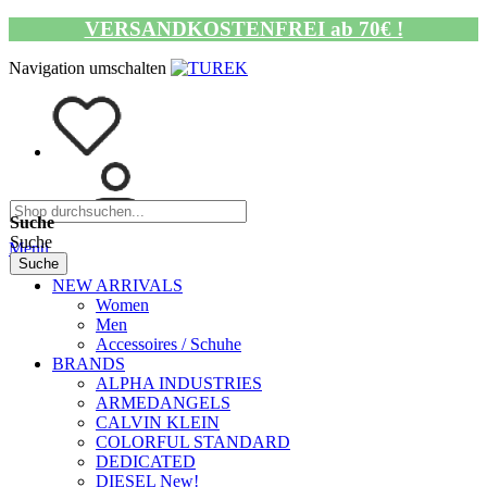
VERSANDKOSTENFREI ab 70€ !
Navigation umschalten
Suche
Suche
Menü
Suche
NEW ARRIVALS
Women
Men
Accessoires / Schuhe
BRANDS
ALPHA INDUSTRIES
ARMEDANGELS
CALVIN KLEIN
COLORFUL STANDARD
DEDICATED
DIESEL New!