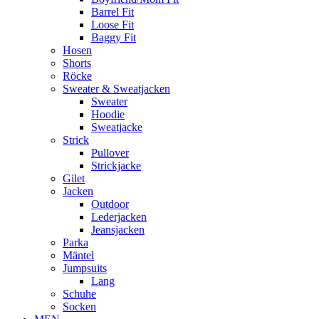
Barrel Fit
Loose Fit
Baggy Fit
Hosen
Shorts
Röcke
Sweater & Sweatjacken
Sweater
Hoodie
Sweatjacke
Strick
Pullover
Strickjacke
Gilet
Jacken
Outdoor
Lederjacken
Jeansjacken
Parka
Mäntel
Jumpsuits
Lang
Schuhe
Socken