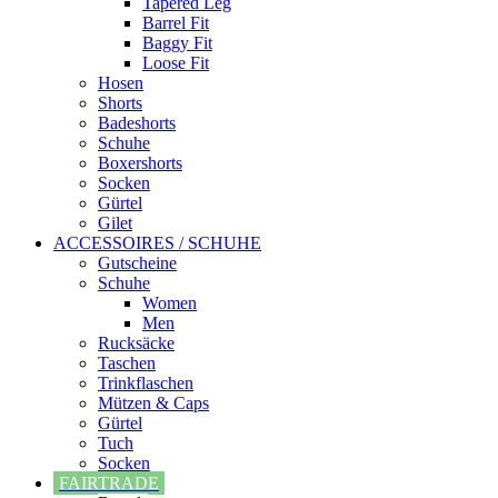
Tapered Leg
Barrel Fit
Baggy Fit
Loose Fit
Hosen
Shorts
Badeshorts
Schuhe
Boxershorts
Socken
Gürtel
Gilet
ACCESSOIRES / SCHUHE
Gutscheine
Schuhe
Women
Men
Rucksäcke
Taschen
Trinkflaschen
Mützen & Caps
Gürtel
Tuch
Socken
FAIRTRADE