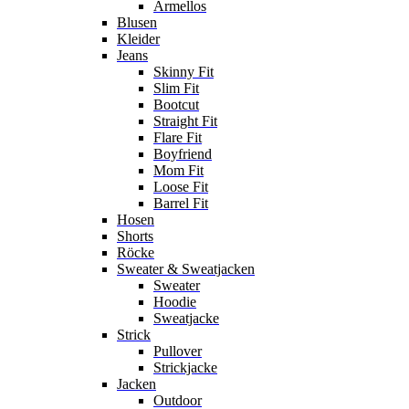
Ärmellos
Blusen
Kleider
Jeans
Skinny Fit
Slim Fit
Bootcut
Straight Fit
Flare Fit
Boyfriend
Mom Fit
Loose Fit
Barrel Fit
Hosen
Shorts
Röcke
Sweater & Sweatjacken
Sweater
Hoodie
Sweatjacke
Strick
Pullover
Strickjacke
Jacken
Outdoor