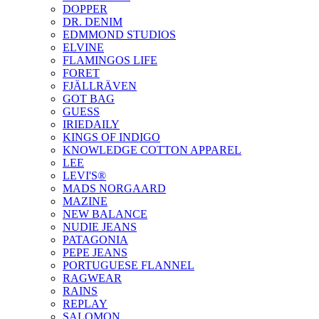
DOPPER
DR. DENIM
EDMMOND STUDIOS
ELVINE
FLAMINGOS LIFE
FORET
FJÄLLRÄVEN
GOT BAG
GUESS
IRIEDAILY
KINGS OF INDIGO
KNOWLEDGE COTTON APPAREL
LEE
LEVI'S®
MADS NORGAARD
MAZINE
NEW BALANCE
NUDIE JEANS
PATAGONIA
PEPE JEANS
PORTUGUESE FLANNEL
RAGWEAR
RAINS
REPLAY
SALOMON