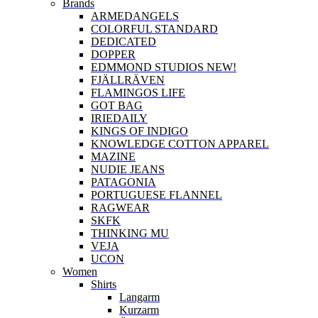
Brands
ARMEDANGELS
COLORFUL STANDARD
DEDICATED
DOPPER
EDMMOND STUDIOS NEW!
FJÄLLRÄVEN
FLAMINGOS LIFE
GOT BAG
IRIEDAILY
KINGS OF INDIGO
KNOWLEDGE COTTON APPAREL
MAZINE
NUDIE JEANS
PATAGONIA
PORTUGUESE FLANNEL
RAGWEAR
SKFK
THINKING MU
VEJA
UCON
Women
Shirts
Langarm
Kurzarm