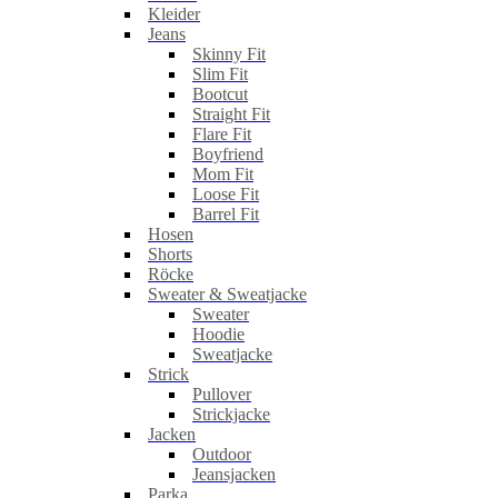
Kleider
Jeans
Skinny Fit
Slim Fit
Bootcut
Straight Fit
Flare Fit
Boyfriend
Mom Fit
Loose Fit
Barrel Fit
Hosen
Shorts
Röcke
Sweater & Sweatjacke
Sweater
Hoodie
Sweatjacke
Strick
Pullover
Strickjacke
Jacken
Outdoor
Jeansjacken
Parka