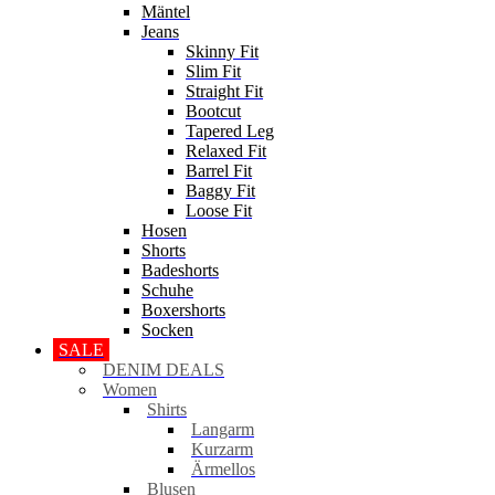
Mäntel
Jeans
Skinny Fit
Slim Fit
Straight Fit
Bootcut
Tapered Leg
Relaxed Fit
Barrel Fit
Baggy Fit
Loose Fit
Hosen
Shorts
Badeshorts
Schuhe
Boxershorts
Socken
SALE
DENIM DEALS
Women
Shirts
Langarm
Kurzarm
Ärmellos
Blusen