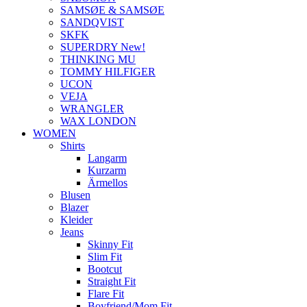
SAMSØE & SAMSØE
SANDQVIST
SKFK
SUPERDRY New!
THINKING MU
TOMMY HILFIGER
UCON
VEJA
WRANGLER
WAX LONDON
WOMEN
Shirts
Langarm
Kurzarm
Ärmellos
Blusen
Blazer
Kleider
Jeans
Skinny Fit
Slim Fit
Bootcut
Straight Fit
Flare Fit
Boyfriend/Mom Fit