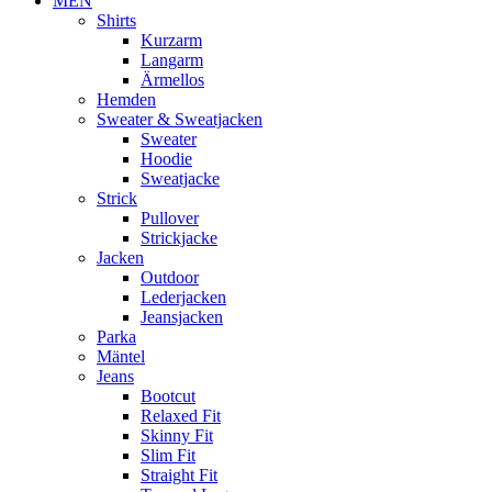
MEN
Shirts
Kurzarm
Langarm
Ärmellos
Hemden
Sweater & Sweatjacken
Sweater
Hoodie
Sweatjacke
Strick
Pullover
Strickjacke
Jacken
Outdoor
Lederjacken
Jeansjacken
Parka
Mäntel
Jeans
Bootcut
Relaxed Fit
Skinny Fit
Slim Fit
Straight Fit