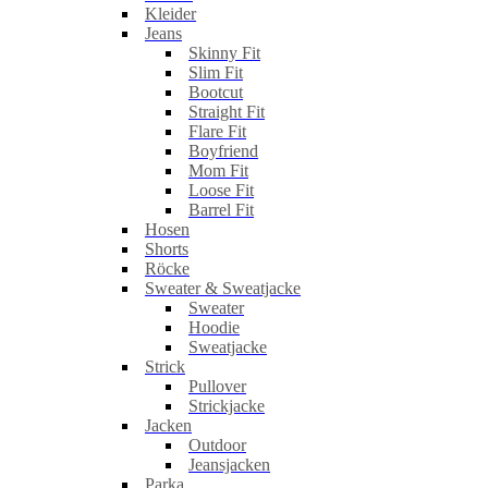
Kleider
Jeans
Skinny Fit
Slim Fit
Bootcut
Straight Fit
Flare Fit
Boyfriend
Mom Fit
Loose Fit
Barrel Fit
Hosen
Shorts
Röcke
Sweater & Sweatjacke
Sweater
Hoodie
Sweatjacke
Strick
Pullover
Strickjacke
Jacken
Outdoor
Jeansjacken
Parka