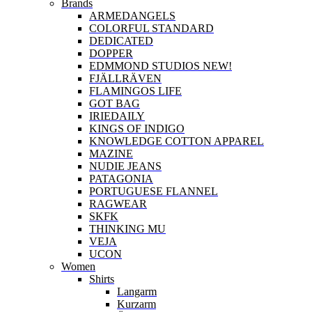
Brands
ARMEDANGELS
COLORFUL STANDARD
DEDICATED
DOPPER
EDMMOND STUDIOS NEW!
FJÄLLRÄVEN
FLAMINGOS LIFE
GOT BAG
IRIEDAILY
KINGS OF INDIGO
KNOWLEDGE COTTON APPAREL
MAZINE
NUDIE JEANS
PATAGONIA
PORTUGUESE FLANNEL
RAGWEAR
SKFK
THINKING MU
VEJA
UCON
Women
Shirts
Langarm
Kurzarm