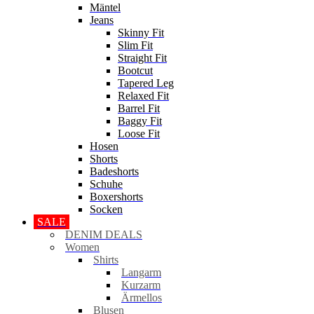
Mäntel
Jeans
Skinny Fit
Slim Fit
Straight Fit
Bootcut
Tapered Leg
Relaxed Fit
Barrel Fit
Baggy Fit
Loose Fit
Hosen
Shorts
Badeshorts
Schuhe
Boxershorts
Socken
SALE
DENIM DEALS
Women
Shirts
Langarm
Kurzarm
Ärmellos
Blusen