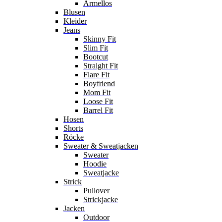
Ärmellos
Blusen
Kleider
Jeans
Skinny Fit
Slim Fit
Bootcut
Straight Fit
Flare Fit
Boyfriend
Mom Fit
Loose Fit
Barrel Fit
Hosen
Shorts
Röcke
Sweater & Sweatjacken
Sweater
Hoodie
Sweatjacke
Strick
Pullover
Strickjacke
Jacken
Outdoor