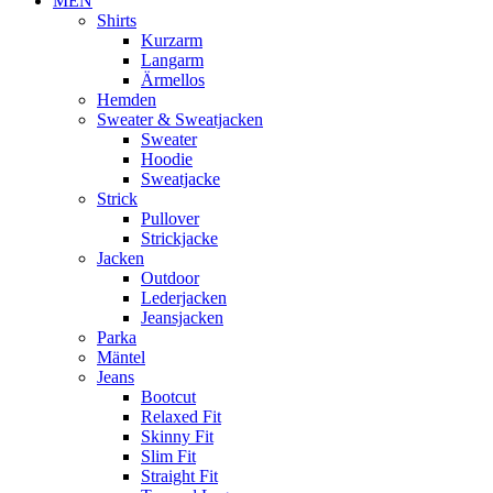
MEN
Shirts
Kurzarm
Langarm
Ärmellos
Hemden
Sweater & Sweatjacken
Sweater
Hoodie
Sweatjacke
Strick
Pullover
Strickjacke
Jacken
Outdoor
Lederjacken
Jeansjacken
Parka
Mäntel
Jeans
Bootcut
Relaxed Fit
Skinny Fit
Slim Fit
Straight Fit