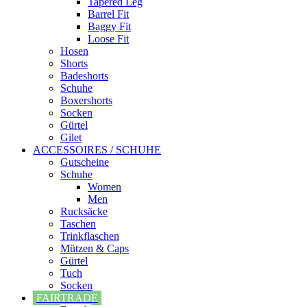
Tapered Leg
Barrel Fit
Baggy Fit
Loose Fit
Hosen
Shorts
Badeshorts
Schuhe
Boxershorts
Socken
Gürtel
Gilet
ACCESSOIRES / SCHUHE
Gutscheine
Schuhe
Women
Men
Rucksäcke
Taschen
Trinkflaschen
Mützen & Caps
Gürtel
Tuch
Socken
FAIRTRADE