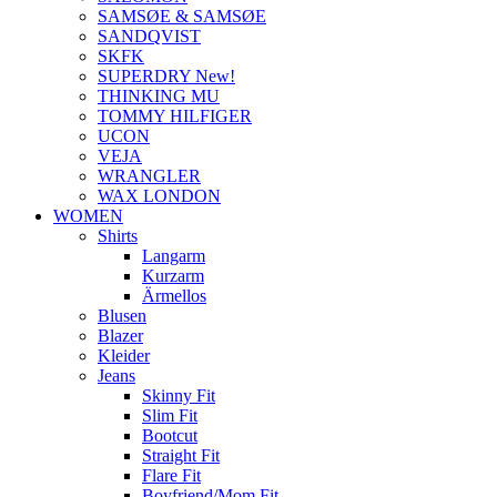
SAMSØE & SAMSØE
SANDQVIST
SKFK
SUPERDRY New!
THINKING MU
TOMMY HILFIGER
UCON
VEJA
WRANGLER
WAX LONDON
WOMEN
Shirts
Langarm
Kurzarm
Ärmellos
Blusen
Blazer
Kleider
Jeans
Skinny Fit
Slim Fit
Bootcut
Straight Fit
Flare Fit
Boyfriend/Mom Fit