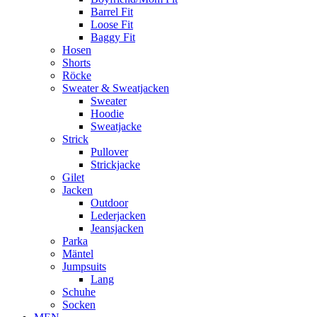
Barrel Fit
Loose Fit
Baggy Fit
Hosen
Shorts
Röcke
Sweater & Sweatjacken
Sweater
Hoodie
Sweatjacke
Strick
Pullover
Strickjacke
Gilet
Jacken
Outdoor
Lederjacken
Jeansjacken
Parka
Mäntel
Jumpsuits
Lang
Schuhe
Socken