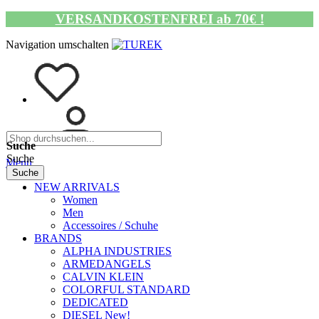
VERSANDKOSTENFREI ab 70€ !
Navigation umschalten
Suche
Suche
Menü
Suche
NEW ARRIVALS
Women
Men
Accessoires / Schuhe
BRANDS
ALPHA INDUSTRIES
ARMEDANGELS
CALVIN KLEIN
COLORFUL STANDARD
DEDICATED
DIESEL New!