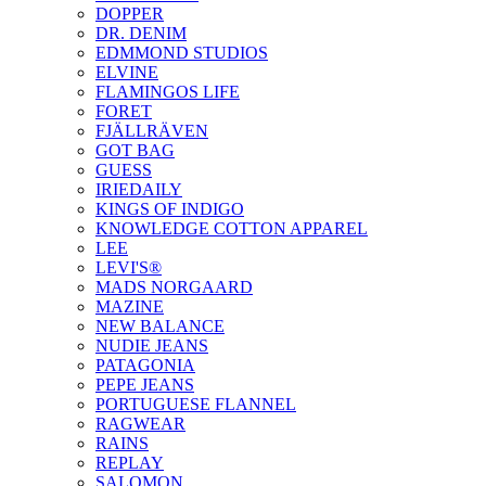
DOPPER
DR. DENIM
EDMMOND STUDIOS
ELVINE
FLAMINGOS LIFE
FORET
FJÄLLRÄVEN
GOT BAG
GUESS
IRIEDAILY
KINGS OF INDIGO
KNOWLEDGE COTTON APPAREL
LEE
LEVI'S®
MADS NORGAARD
MAZINE
NEW BALANCE
NUDIE JEANS
PATAGONIA
PEPE JEANS
PORTUGUESE FLANNEL
RAGWEAR
RAINS
REPLAY
SALOMON