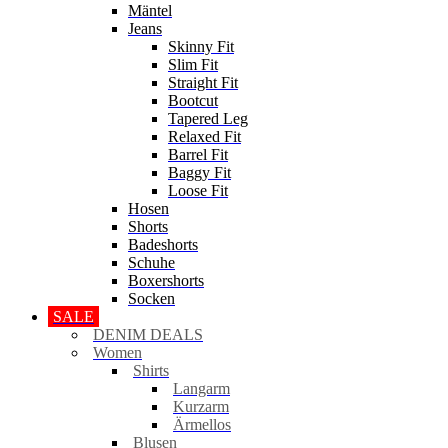
Mäntel
Jeans
Skinny Fit
Slim Fit
Straight Fit
Bootcut
Tapered Leg
Relaxed Fit
Barrel Fit
Baggy Fit
Loose Fit
Hosen
Shorts
Badeshorts
Schuhe
Boxershorts
Socken
SALE
DENIM DEALS
Women
Shirts
Langarm
Kurzarm
Ärmellos
Blusen