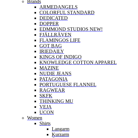
Brands
ARMEDANGELS
COLORFUL STANDARD
DEDICATED
DOPPER
EDMMOND STUDIOS NEW!
FJÄLLRÄVEN
FLAMINGOS LIFE
GOT BAG
IRIEDAILY
KINGS OF INDIGO
KNOWLEDGE COTTON APPAREL
MAZINE
NUDIE JEANS
PATAGONIA
PORTUGUESE FLANNEL
RAGWEAR
SKFK
THINKING MU
VEJA
UCON
Women
Shirts
Langarm
Kurzarm