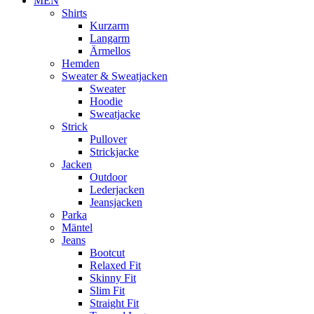
MEN
Shirts
Kurzarm
Langarm
Ärmellos
Hemden
Sweater & Sweatjacken
Sweater
Hoodie
Sweatjacke
Strick
Pullover
Strickjacke
Jacken
Outdoor
Lederjacken
Jeansjacken
Parka
Mäntel
Jeans
Bootcut
Relaxed Fit
Skinny Fit
Slim Fit
Straight Fit