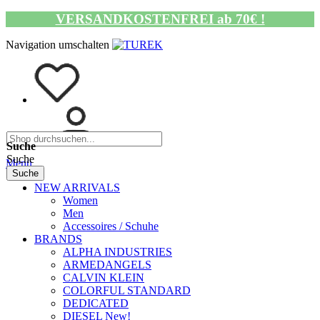
VERSANDKOSTENFREI ab 70€ !
Navigation umschalten
Suche
Suche
Menü
Suche
NEW ARRIVALS
Women
Men
Accessoires / Schuhe
BRANDS
ALPHA INDUSTRIES
ARMEDANGELS
CALVIN KLEIN
COLORFUL STANDARD
DEDICATED
DIESEL New!