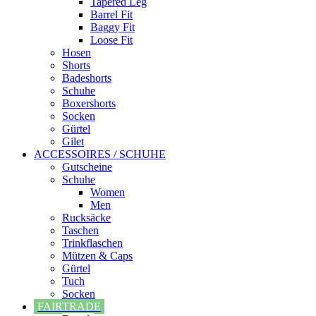
Tapered Leg
Barrel Fit
Baggy Fit
Loose Fit
Hosen
Shorts
Badeshorts
Schuhe
Boxershorts
Socken
Gürtel
Gilet
ACCESSOIRES / SCHUHE
Gutscheine
Schuhe
Women
Men
Rucksäcke
Taschen
Trinkflaschen
Mützen & Caps
Gürtel
Tuch
Socken
FAIRTRADE