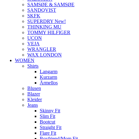
SAMSØE & SAMSØE
SANDQVIST
SKFK
SUPERDRY New!
THINKING MU
TOMMY HILFIGER
UCON
VEJA
WRANGLER
WAX LONDON
WOMEN
Shirts
Langarm
Kurzarm
Ärmellos
Blusen
Blazer
Kleider
Jeans
Skinny Fit
Slim Fit
Bootcut
Straight Fit
Flare Fit
Boyfriend/Mom Fit