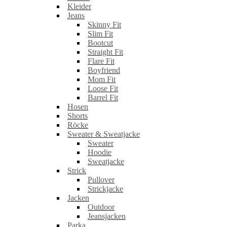
Kleider
Jeans
Skinny Fit
Slim Fit
Bootcut
Straight Fit
Flare Fit
Boyfriend
Mom Fit
Loose Fit
Barrel Fit
Hosen
Shorts
Röcke
Sweater & Sweatjacke
Sweater
Hoodie
Sweatjacke
Strick
Pullover
Strickjacke
Jacken
Outdoor
Jeansjacken
Parka