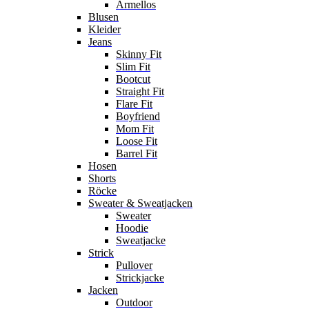
Ärmellos
Blusen
Kleider
Jeans
Skinny Fit
Slim Fit
Bootcut
Straight Fit
Flare Fit
Boyfriend
Mom Fit
Loose Fit
Barrel Fit
Hosen
Shorts
Röcke
Sweater & Sweatjacken
Sweater
Hoodie
Sweatjacke
Strick
Pullover
Strickjacke
Jacken
Outdoor