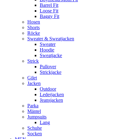
Barrel Fit
Loose Fit
Baggy Fit
Hosen
Shorts
Röcke
Sweater & Sweatjacken
Sweater
Hoodie
Sweatjacke
Strick
Pullover
Strickjacke
Gilet
Jacken
Outdoor
Lederjacken
Jeansjacken
Parka
Mäntel
Jumpsuits
Lang
Schuhe
Socken