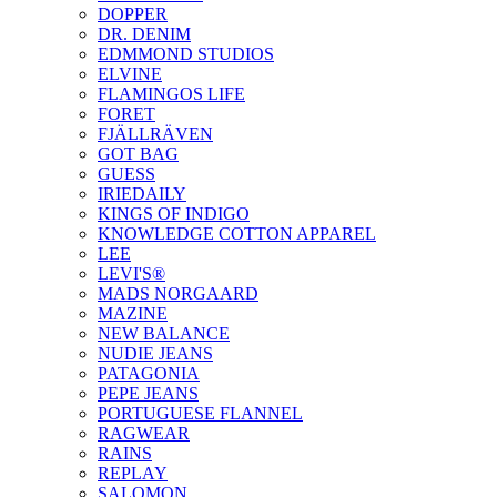
DOPPER
DR. DENIM
EDMMOND STUDIOS
ELVINE
FLAMINGOS LIFE
FORET
FJÄLLRÄVEN
GOT BAG
GUESS
IRIEDAILY
KINGS OF INDIGO
KNOWLEDGE COTTON APPAREL
LEE
LEVI'S®
MADS NORGAARD
MAZINE
NEW BALANCE
NUDIE JEANS
PATAGONIA
PEPE JEANS
PORTUGUESE FLANNEL
RAGWEAR
RAINS
REPLAY
SALOMON