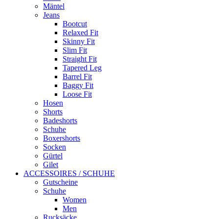
Mäntel
Jeans
Bootcut
Relaxed Fit
Skinny Fit
Slim Fit
Straight Fit
Tapered Leg
Barrel Fit
Baggy Fit
Loose Fit
Hosen
Shorts
Badeshorts
Schuhe
Boxershorts
Socken
Gürtel
Gilet
ACCESSOIRES / SCHUHE
Gutscheine
Schuhe
Women
Men
Rucksäcke