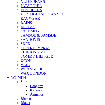
NUDIE JEANS
PATAGONIA
PEPE JEANS
PORTUGUESE FLANNEL
RAGWEAR
RAINS
REPLAY
SALOMON
SAMSØE & SAMSØE
SANDQVIST
SKFK
SUPERDRY New!
THINKING MU
TOMMY HILFIGER
UCON
VEJA
WRANGLER
WAX LONDON
WOMEN
Shirts
Langarm
Kurzarm
Ärmellos
Blusen
Blazer