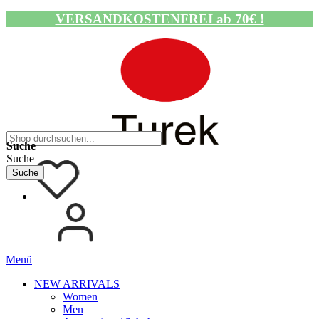
VERSANDKOSTENFREI ab 70€ !
Navigation umschalten
Suche
Suche
Suche
Menü
NEW ARRIVALS
Women
Men