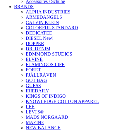
Accessoires / Schuhe
BRANDS
ALPHA INDUSTRIES
ARMEDANGELS
CALVIN KLEIN
COLORFUL STANDARD
DEDICATED
DIESEL New!
DOPPER
DR. DENIM
EDMMOND STUDIOS
ELVINE
FLAMINGOS LIFE
FORET
FJÄLLRÄVEN
GOT BAG
GUESS
IRIEDAILY
KINGS OF INDIGO
KNOWLEDGE COTTON APPAREL
LEE
LEVI'S®
MADS NORGAARD
MAZINE
NEW BALANCE