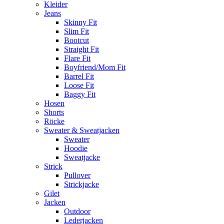
Kleider
Jeans
Skinny Fit
Slim Fit
Bootcut
Straight Fit
Flare Fit
Boyfriend/Mom Fit
Barrel Fit
Loose Fit
Baggy Fit
Hosen
Shorts
Röcke
Sweater & Sweatjacken
Sweater
Hoodie
Sweatjacke
Strick
Pullover
Strickjacke
Gilet
Jacken
Outdoor
Lederjacken