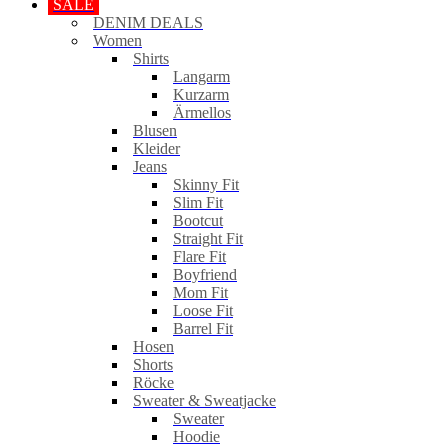
SALE
DENIM DEALS
Women
Shirts
Langarm
Kurzarm
Ärmellos
Blusen
Kleider
Jeans
Skinny Fit
Slim Fit
Bootcut
Straight Fit
Flare Fit
Boyfriend
Mom Fit
Loose Fit
Barrel Fit
Hosen
Shorts
Röcke
Sweater & Sweatjacke
Sweater
Hoodie