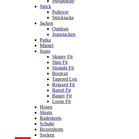
Sweatjacke
Strick
Pullover
Strickjacke
Jacken
Outdoor
Jeansjacken
Parka
Mäntel
Jeans
Skinny Fit
Slim Fit
Straight Fit
Bootcut
Tapered Leg
Relaxed Fit
Barrel Fit
Baggy Fit
Loose Fit
Hosen
Shorts
Badeshorts
Schuhe
Boxershorts
Socken