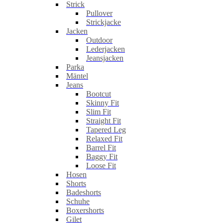
Strick
Pullover
Strickjacke
Jacken
Outdoor
Lederjacken
Jeansjacken
Parka
Mäntel
Jeans
Bootcut
Skinny Fit
Slim Fit
Straight Fit
Tapered Leg
Relaxed Fit
Barrel Fit
Baggy Fit
Loose Fit
Hosen
Shorts
Badeshorts
Schuhe
Boxershorts
Gilet