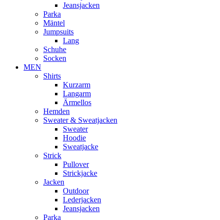
Jeansjacken
Parka
Mäntel
Jumpsuits
Lang
Schuhe
Socken
MEN
Shirts
Kurzarm
Langarm
Ärmellos
Hemden
Sweater & Sweatjacken
Sweater
Hoodie
Sweatjacke
Strick
Pullover
Strickjacke
Jacken
Outdoor
Lederjacken
Jeansjacken
Parka