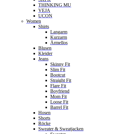
THINKING MU
VEJA
UCON
Women
Shirts
Langarm
Kurzarm
Ärmellos
Blusen
Kleider
Jeans
Skinny Fit
Slim Fit
Bootcut
Straight Fit
Flare Fit
Boyfriend
Mom Fit
Loose Fit
Barrel Fit
Hosen
Shorts
Röcke
Sweater & Sweatjacken