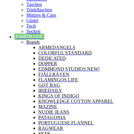
Taschen
Trinkflaschen
Mützen & Caps
Gürtel
Tuch
Socken
FAIRTRADE
Brands
ARMEDANGELS
COLORFUL STANDARD
DEDICATED
DOPPER
EDMMOND STUDIOS NEW!
FJÄLLRÄVEN
FLAMINGOS LIFE
GOT BAG
IRIEDAILY
KINGS OF INDIGO
KNOWLEDGE COTTON APPAREL
MAZINE
NUDIE JEANS
PATAGONIA
PORTUGUESE FLANNEL
RAGWEAR
SKFK