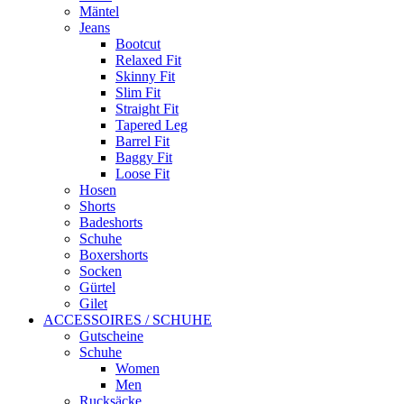
Mäntel
Jeans
Bootcut
Relaxed Fit
Skinny Fit
Slim Fit
Straight Fit
Tapered Leg
Barrel Fit
Baggy Fit
Loose Fit
Hosen
Shorts
Badeshorts
Schuhe
Boxershorts
Socken
Gürtel
Gilet
ACCESSOIRES / SCHUHE
Gutscheine
Schuhe
Women
Men
Rucksäcke