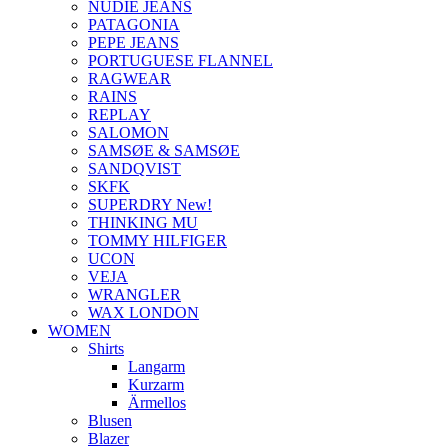
NUDIE JEANS
PATAGONIA
PEPE JEANS
PORTUGUESE FLANNEL
RAGWEAR
RAINS
REPLAY
SALOMON
SAMSØE & SAMSØE
SANDQVIST
SKFK
SUPERDRY New!
THINKING MU
TOMMY HILFIGER
UCON
VEJA
WRANGLER
WAX LONDON
WOMEN
Shirts
Langarm
Kurzarm
Ärmellos
Blusen
Blazer