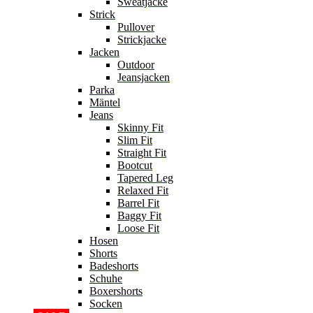
Sweatjacke
Strick
Pullover
Strickjacke
Jacken
Outdoor
Jeansjacken
Parka
Mäntel
Jeans
Skinny Fit
Slim Fit
Straight Fit
Bootcut
Tapered Leg
Relaxed Fit
Barrel Fit
Baggy Fit
Loose Fit
Hosen
Shorts
Badeshorts
Schuhe
Boxershorts
Socken