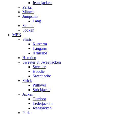
Jeansjacken
Parka
Mäntel
Jumpsuits
Lang
Schuhe
Socken
MEN
Shirts
Kurzarm
Langarm
Ärmellos
Hemden
Sweater & Sweatjacken
Sweater
Hoodie
Sweatjacke
Strick
Pullover
Strickjacke
Jacken
Outdoor
Lederjacken
Jeansjacken
Parka