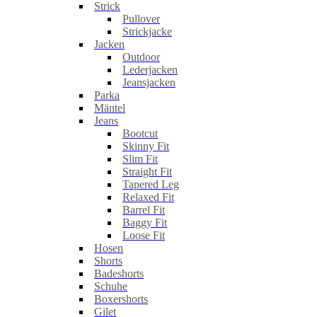
Strick
Pullover
Strickjacke
Jacken
Outdoor
Lederjacken
Jeansjacken
Parka
Mäntel
Jeans
Bootcut
Skinny Fit
Slim Fit
Straight Fit
Tapered Leg
Relaxed Fit
Barrel Fit
Baggy Fit
Loose Fit
Hosen
Shorts
Badeshorts
Schuhe
Boxershorts
Gilet