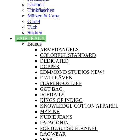
Taschen
Trinkflaschen
Mützen & Caps
Gürtel
Tuch
Socken
FAIRTRADE
Brands
ARMEDANGELS
COLORFUL STANDARD
DEDICATED
DOPPER
EDMMOND STUDIOS NEW!
FJÄLLRÄVEN
FLAMINGOS LIFE
GOT BAG
IRIEDAILY
KINGS OF INDIGO
KNOWLEDGE COTTON APPAREL
MAZINE
NUDIE JEANS
PATAGONIA
PORTUGUESE FLANNEL
RAGWEAR
SKFK