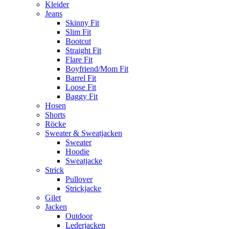
Kleider
Jeans
Skinny Fit
Slim Fit
Bootcut
Straight Fit
Flare Fit
Boyfriend/Mom Fit
Barrel Fit
Loose Fit
Baggy Fit
Hosen
Shorts
Röcke
Sweater & Sweatjacken
Sweater
Hoodie
Sweatjacke
Strick
Pullover
Strickjacke
Gilet
Jacken
Outdoor
Lederjacken