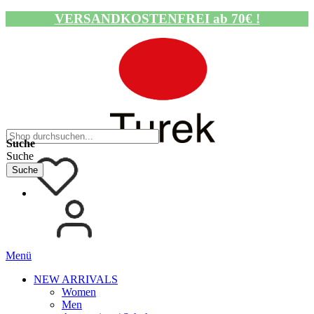
VERSANDKOSTENFREI ab 70€ !
Navigation umschalten
Suche
Suche
Suche
Menü
NEW ARRIVALS
Women
Men