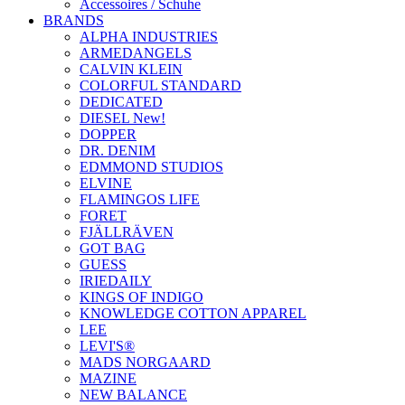
Accessoires / Schuhe
BRANDS
ALPHA INDUSTRIES
ARMEDANGELS
CALVIN KLEIN
COLORFUL STANDARD
DEDICATED
DIESEL New!
DOPPER
DR. DENIM
EDMMOND STUDIOS
ELVINE
FLAMINGOS LIFE
FORET
FJÄLLRÄVEN
GOT BAG
GUESS
IRIEDAILY
KINGS OF INDIGO
KNOWLEDGE COTTON APPAREL
LEE
LEVI'S®
MADS NORGAARD
MAZINE
NEW BALANCE