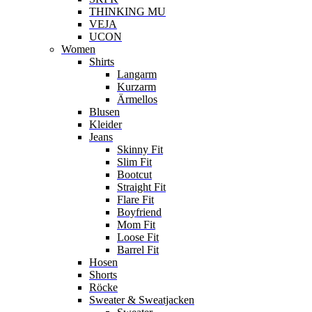
THINKING MU
VEJA
UCON
Women
Shirts
Langarm
Kurzarm
Ärmellos
Blusen
Kleider
Jeans
Skinny Fit
Slim Fit
Bootcut
Straight Fit
Flare Fit
Boyfriend
Mom Fit
Loose Fit
Barrel Fit
Hosen
Shorts
Röcke
Sweater & Sweatjacken