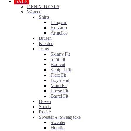
SALE
DENIM DEALS
Women
Shirts
Langarm
Kurzarm
Ärmellos
Blusen
Kleider
Jeans
Skinny Fit
Slim Fit
Bootcut
Straight Fit
Flare Fit
Boyfriend
Mom Fit
Loose Fit
Barrel Fit
Hosen
Shorts
Röcke
Sweater & Sweatjacke
Sweater
Hoodie