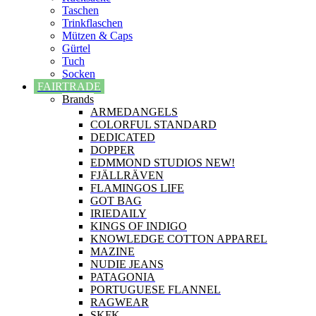
Taschen
Trinkflaschen
Mützen & Caps
Gürtel
Tuch
Socken
FAIRTRADE
Brands
ARMEDANGELS
COLORFUL STANDARD
DEDICATED
DOPPER
EDMMOND STUDIOS NEW!
FJÄLLRÄVEN
FLAMINGOS LIFE
GOT BAG
IRIEDAILY
KINGS OF INDIGO
KNOWLEDGE COTTON APPAREL
MAZINE
NUDIE JEANS
PATAGONIA
PORTUGUESE FLANNEL
RAGWEAR
SKFK