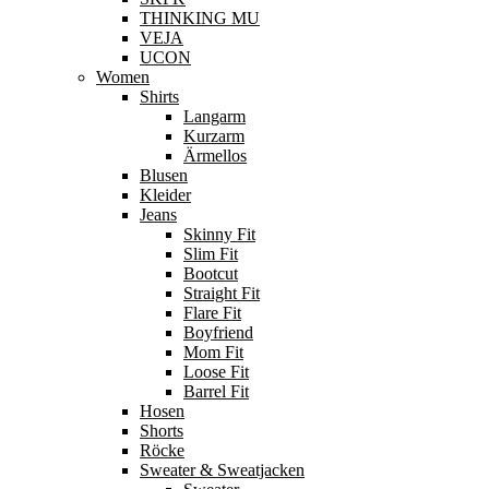
THINKING MU
VEJA
UCON
Women
Shirts
Langarm
Kurzarm
Ärmellos
Blusen
Kleider
Jeans
Skinny Fit
Slim Fit
Bootcut
Straight Fit
Flare Fit
Boyfriend
Mom Fit
Loose Fit
Barrel Fit
Hosen
Shorts
Röcke
Sweater & Sweatjacken