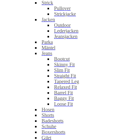
Strick
Pullover
Strickjacke
Jacken
Outdoor
Lederjacken
Jeansjacken
Parka
Mäntel
Jeans
Bootcut
Skinny Fit
Slim Fit
Straight Fit
Tapered Leg
Relaxed Fit
Barrel Fit
Baggy Fit
Loose Fit
Hosen
Shorts
Badeshorts
Schuhe
Boxershorts
Gilet