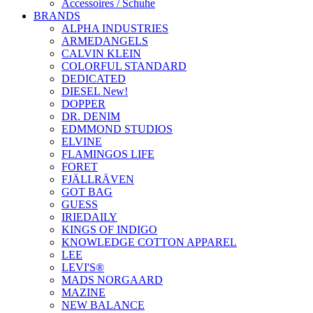
Accessoires / Schuhe
BRANDS
ALPHA INDUSTRIES
ARMEDANGELS
CALVIN KLEIN
COLORFUL STANDARD
DEDICATED
DIESEL New!
DOPPER
DR. DENIM
EDMMOND STUDIOS
ELVINE
FLAMINGOS LIFE
FORET
FJÄLLRÄVEN
GOT BAG
GUESS
IRIEDAILY
KINGS OF INDIGO
KNOWLEDGE COTTON APPAREL
LEE
LEVI'S®
MADS NORGAARD
MAZINE
NEW BALANCE