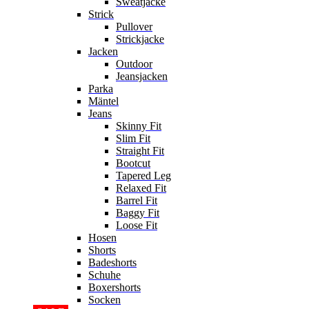
Sweatjacke
Strick
Pullover
Strickjacke
Jacken
Outdoor
Jeansjacken
Parka
Mäntel
Jeans
Skinny Fit
Slim Fit
Straight Fit
Bootcut
Tapered Leg
Relaxed Fit
Barrel Fit
Baggy Fit
Loose Fit
Hosen
Shorts
Badeshorts
Schuhe
Boxershorts
Socken