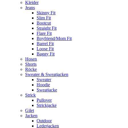
Kleider
Jeans
Skinny Fit
Slim Fit
Bootcut
Straight Fit
Flare Fit
Boyfriend/Mom Fit
Barrel Fit
Loose Fit
Baggy Fit
Hosen
Shorts
Röcke
Sweater & Sweatjacken
Sweater
Hoodie
Sweatjacke
Strick
Pullover
Strickjacke
Gilet
Jacken
Outdoor
Lederjacken