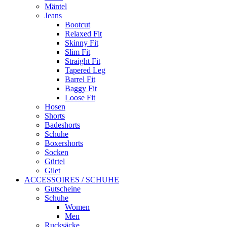
Mäntel
Jeans
Bootcut
Relaxed Fit
Skinny Fit
Slim Fit
Straight Fit
Tapered Leg
Barrel Fit
Baggy Fit
Loose Fit
Hosen
Shorts
Badeshorts
Schuhe
Boxershorts
Socken
Gürtel
Gilet
ACCESSOIRES / SCHUHE
Gutscheine
Schuhe
Women
Men
Rucksäcke