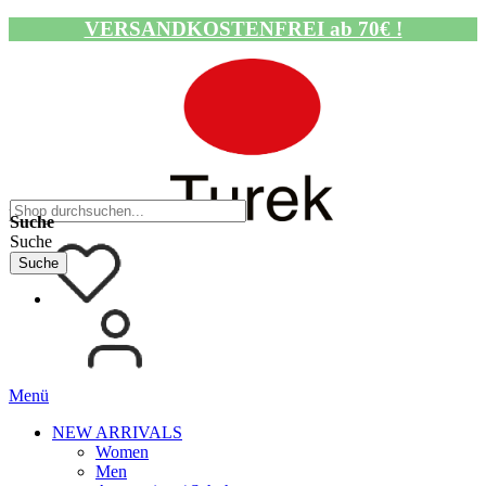
VERSANDKOSTENFREI ab 70€ !
Navigation umschalten
Suche
Suche
Suche
Menü
NEW ARRIVALS
Women
Men