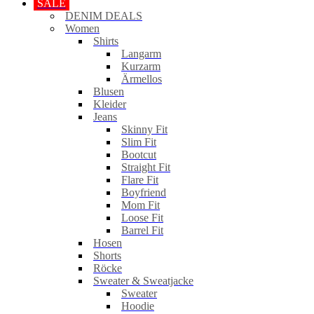
SALE
DENIM DEALS
Women
Shirts
Langarm
Kurzarm
Ärmellos
Blusen
Kleider
Jeans
Skinny Fit
Slim Fit
Bootcut
Straight Fit
Flare Fit
Boyfriend
Mom Fit
Loose Fit
Barrel Fit
Hosen
Shorts
Röcke
Sweater & Sweatjacke
Sweater
Hoodie