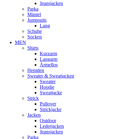
Jeansjacken
Parka
Mäntel
Jumpsuits
Lang
Schuhe
Socken
MEN
Shirts
Kurzarm
Langarm
Ärmellos
Hemden
Sweater & Sweatjacken
Sweater
Hoodie
Sweatjacke
Strick
Pullover
Strickjacke
Jacken
Outdoor
Lederjacken
Jeansjacken
Parka