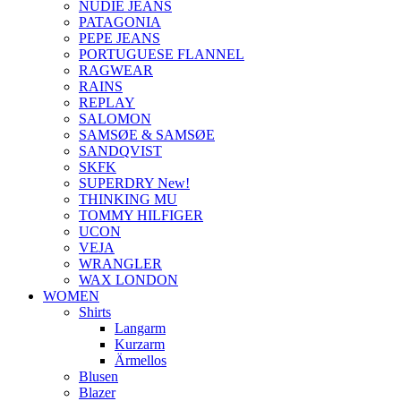
NUDIE JEANS
PATAGONIA
PEPE JEANS
PORTUGUESE FLANNEL
RAGWEAR
RAINS
REPLAY
SALOMON
SAMSØE & SAMSØE
SANDQVIST
SKFK
SUPERDRY New!
THINKING MU
TOMMY HILFIGER
UCON
VEJA
WRANGLER
WAX LONDON
WOMEN
Shirts
Langarm
Kurzarm
Ärmellos
Blusen
Blazer