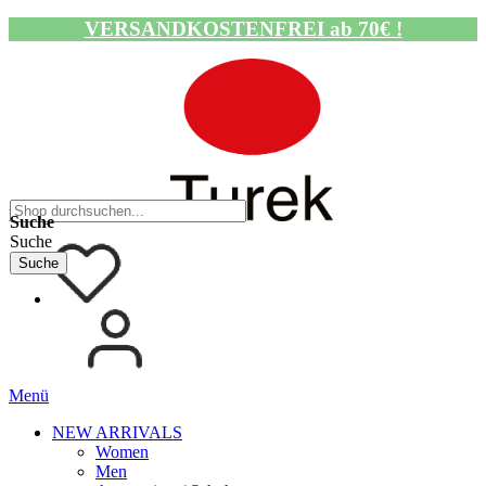
VERSANDKOSTENFREI ab 70€ !
Navigation umschalten
Suche
Suche
Suche
Menü
NEW ARRIVALS
Women
Men