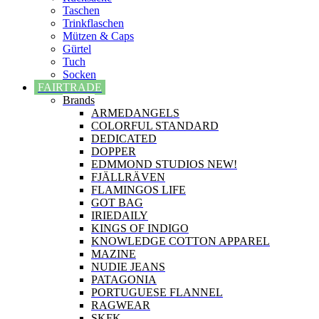
Taschen
Trinkflaschen
Mützen & Caps
Gürtel
Tuch
Socken
FAIRTRADE
Brands
ARMEDANGELS
COLORFUL STANDARD
DEDICATED
DOPPER
EDMMOND STUDIOS NEW!
FJÄLLRÄVEN
FLAMINGOS LIFE
GOT BAG
IRIEDAILY
KINGS OF INDIGO
KNOWLEDGE COTTON APPAREL
MAZINE
NUDIE JEANS
PATAGONIA
PORTUGUESE FLANNEL
RAGWEAR
SKFK