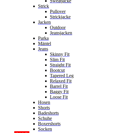
Sweatjacke
Strick
Pullover
Strickjacke
Jacken
Outdoor
Jeansjacken
Parka
Mäntel
Jeans
Skinny Fit
Slim Fit
Straight Fit
Bootcut
Tapered Leg
Relaxed Fit
Barrel Fit
Baggy Fit
Loose Fit
Hosen
Shorts
Badeshorts
Schuhe
Boxershorts
Socken