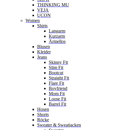
THINKING MU
VEJA
UCON
Women
Shirts
Langarm
Kurzarm
Ärmellos
Blusen
Kleider
Jeans
Skinny Fit
Slim Fit
Bootcut
Straight Fit
Flare Fit
Boyfriend
Mom Fit
Loose Fit
Barrel Fit
Hosen
Shorts
Röcke
Sweater & Sweatjacken