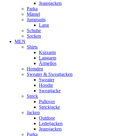
Jeansjacken
Parka
Mäntel
Jumpsuits
Lang
Schuhe
Socken
MEN
Shirts
Kurzarm
Langarm
Ärmellos
Hemden
Sweater & Sweatjacken
Sweater
Hoodie
Sweatjacke
Strick
Pullover
Strickjacke
Jacken
Outdoor
Lederjacken
Jeansjacken
Parka