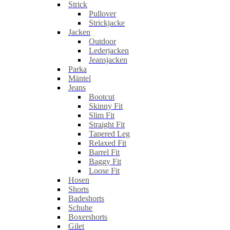
Strick
Pullover
Strickjacke
Jacken
Outdoor
Lederjacken
Jeansjacken
Parka
Mäntel
Jeans
Bootcut
Skinny Fit
Slim Fit
Straight Fit
Tapered Leg
Relaxed Fit
Barrel Fit
Baggy Fit
Loose Fit
Hosen
Shorts
Badeshorts
Schuhe
Boxershorts
Gilet