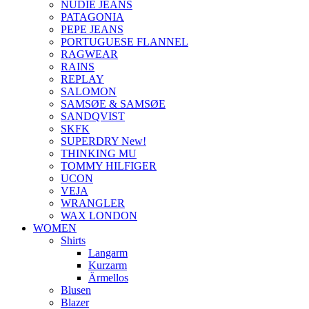
NUDIE JEANS
PATAGONIA
PEPE JEANS
PORTUGUESE FLANNEL
RAGWEAR
RAINS
REPLAY
SALOMON
SAMSØE & SAMSØE
SANDQVIST
SKFK
SUPERDRY New!
THINKING MU
TOMMY HILFIGER
UCON
VEJA
WRANGLER
WAX LONDON
WOMEN
Shirts
Langarm
Kurzarm
Ärmellos
Blusen
Blazer