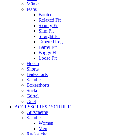
Mäntel
Jeans
Bootcut
Relaxed Fit
Skinny Fit
Slim Fit
Straight Fit
Tapered Leg
Barrel Fit
Baggy Fit
Loose Fit
Hosen
Shorts
Badeshorts
Schuhe
Boxershorts
Socken
Gürtel
Gilet
ACCESSOIRES / SCHUHE
Gutscheine
Schuhe
Women
Men
Rucksäcke