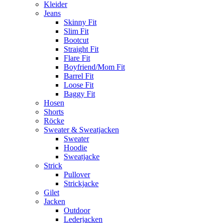
Kleider
Jeans
Skinny Fit
Slim Fit
Bootcut
Straight Fit
Flare Fit
Boyfriend/Mom Fit
Barrel Fit
Loose Fit
Baggy Fit
Hosen
Shorts
Röcke
Sweater & Sweatjacken
Sweater
Hoodie
Sweatjacke
Strick
Pullover
Strickjacke
Gilet
Jacken
Outdoor
Lederjacken