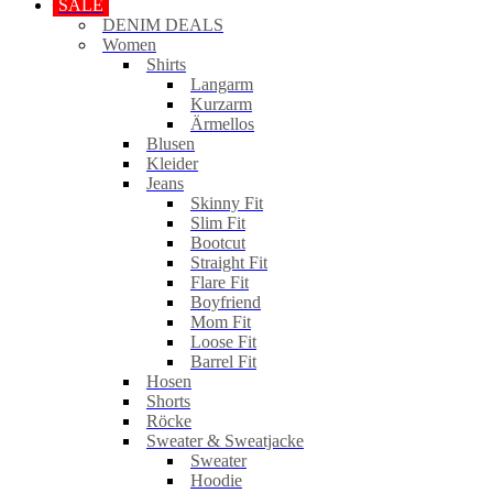
SALE
DENIM DEALS
Women
Shirts
Langarm
Kurzarm
Ärmellos
Blusen
Kleider
Jeans
Skinny Fit
Slim Fit
Bootcut
Straight Fit
Flare Fit
Boyfriend
Mom Fit
Loose Fit
Barrel Fit
Hosen
Shorts
Röcke
Sweater & Sweatjacke
Sweater
Hoodie