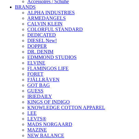
Accessoires / Schuhe
BRANDS
ALPHA INDUSTRIES
ARMEDANGELS
CALVIN KLEIN
COLORFUL STANDARD
DEDICATED
DIESEL New!
DOPPER
DR. DENIM
EDMMOND STUDIOS
ELVINE
FLAMINGOS LIFE
FORET
FJÄLLRÄVEN
GOT BAG
GUESS
IRIEDAILY
KINGS OF INDIGO
KNOWLEDGE COTTON APPAREL
LEE
LEVI'S®
MADS NORGAARD
MAZINE
NEW BALANCE