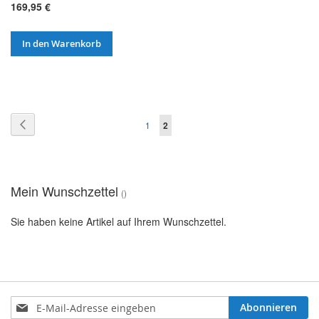
169,95 €
In den Warenkorb
Seite
Seite
Zurück
Seite
Sie
1
2
lesen
gerade
Mein Wunschzettel
Seite
Sie haben keine Artikel auf Ihrem Wunschzettel.
Anmeldung
Abonnieren
zum