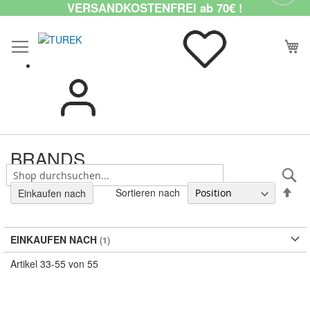
VERSANDKOSTENFREI ab 70€ !
BRANDS
S
In
Sortieren nach
Einkaufen nach
abs
Rei
EINKAUFEN NACH
Artikel
33
-
55
von
55