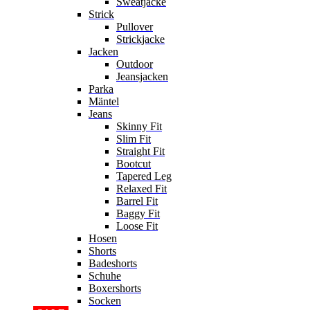
Sweatjacke
Strick
Pullover
Strickjacke
Jacken
Outdoor
Jeansjacken
Parka
Mäntel
Jeans
Skinny Fit
Slim Fit
Straight Fit
Bootcut
Tapered Leg
Relaxed Fit
Barrel Fit
Baggy Fit
Loose Fit
Hosen
Shorts
Badeshorts
Schuhe
Boxershorts
Socken