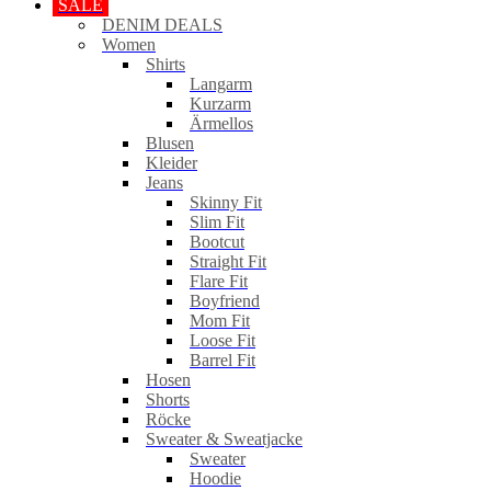
SALE
DENIM DEALS
Women
Shirts
Langarm
Kurzarm
Ärmellos
Blusen
Kleider
Jeans
Skinny Fit
Slim Fit
Bootcut
Straight Fit
Flare Fit
Boyfriend
Mom Fit
Loose Fit
Barrel Fit
Hosen
Shorts
Röcke
Sweater & Sweatjacke
Sweater
Hoodie