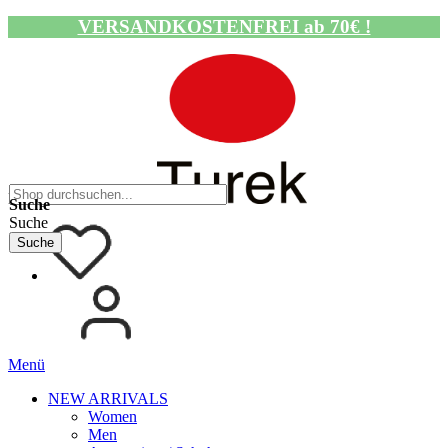
VERSANDKOSTENFREI ab 70€ !
Navigation umschalten
Suche
Suche
Suche
Menü
NEW ARRIVALS
Women
Men