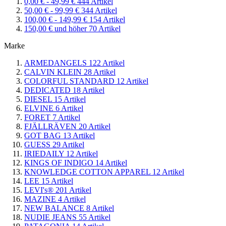
0,00 €
-
49,99 €
444
Artikel
50,00 €
-
99,99 €
344
Artikel
100,00 €
-
149,99 €
154
Artikel
150,00 €
und höher
70
Artikel
Marke
ARMEDANGELS
122
Artikel
CALVIN KLEIN
28
Artikel
COLORFUL STANDARD
12
Artikel
DEDICATED
18
Artikel
DIESEL
15
Artikel
ELVINE
6
Artikel
FORET
7
Artikel
FJÄLLRÄVEN
20
Artikel
GOT BAG
13
Artikel
GUESS
29
Artikel
IRIEDAILY
12
Artikel
KINGS OF INDIGO
14
Artikel
KNOWLEDGE COTTON APPAREL
12
Artikel
LEE
15
Artikel
LEVI's®
201
Artikel
MAZINE
4
Artikel
NEW BALANCE
8
Artikel
NUDIE JEANS
55
Artikel