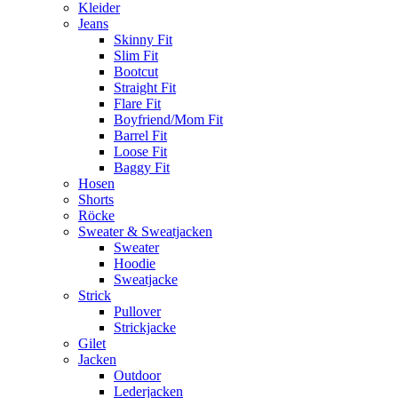
Kleider
Jeans
Skinny Fit
Slim Fit
Bootcut
Straight Fit
Flare Fit
Boyfriend/Mom Fit
Barrel Fit
Loose Fit
Baggy Fit
Hosen
Shorts
Röcke
Sweater & Sweatjacken
Sweater
Hoodie
Sweatjacke
Strick
Pullover
Strickjacke
Gilet
Jacken
Outdoor
Lederjacken