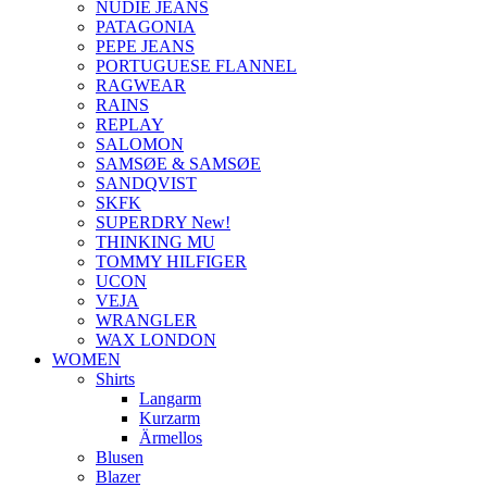
NUDIE JEANS
PATAGONIA
PEPE JEANS
PORTUGUESE FLANNEL
RAGWEAR
RAINS
REPLAY
SALOMON
SAMSØE & SAMSØE
SANDQVIST
SKFK
SUPERDRY New!
THINKING MU
TOMMY HILFIGER
UCON
VEJA
WRANGLER
WAX LONDON
WOMEN
Shirts
Langarm
Kurzarm
Ärmellos
Blusen
Blazer