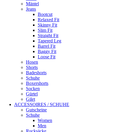
Mäntel
Jeans
Bootcut
Relaxed Fit
Skinny Fit
Slim Fit
Straight Fit
Tapered Leg
Barrel Fit
Baggy Fit
Loose Fit
Hosen
Shorts
Badeshorts
Schuhe
Boxershorts
Socken
Gürtel
Gilet
ACCESSOIRES / SCHUHE
Gutscheine
Schuhe
Women
Men
Rucksäcke