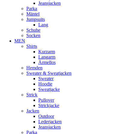
Jeansjacken
Parka
Mäntel
Jumpsuits
Lang
Schuhe
Socken
MEN
Shirts
Kurzarm
Langarm
Ärmellos
Hemden
Sweater & Sweatjacken
Sweater
Hoodie
Sweatjacke
Strick
Pullover
Strickjacke
Jacken
Outdoor
Lederjacken
Jeansjacken
Parka