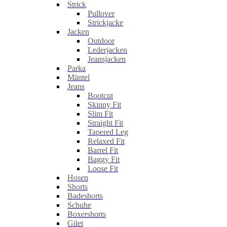
Strick
Pullover
Strickjacke
Jacken
Outdoor
Lederjacken
Jeansjacken
Parka
Mäntel
Jeans
Bootcut
Skinny Fit
Slim Fit
Straight Fit
Tapered Leg
Relaxed Fit
Barrel Fit
Baggy Fit
Loose Fit
Hosen
Shorts
Badeshorts
Schuhe
Boxershorts
Gilet