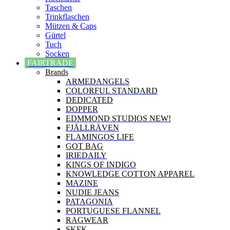
Taschen
Trinkflaschen
Mützen & Caps
Gürtel
Tuch
Socken
FAIRTRADE
Brands
ARMEDANGELS
COLORFUL STANDARD
DEDICATED
DOPPER
EDMMOND STUDIOS NEW!
FJÄLLRÄVEN
FLAMINGOS LIFE
GOT BAG
IRIEDAILY
KINGS OF INDIGO
KNOWLEDGE COTTON APPAREL
MAZINE
NUDIE JEANS
PATAGONIA
PORTUGUESE FLANNEL
RAGWEAR
SKFK