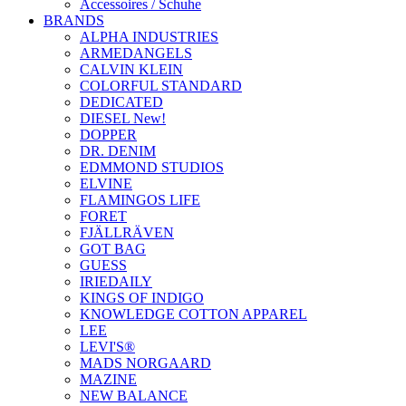
Accessoires / Schuhe
BRANDS
ALPHA INDUSTRIES
ARMEDANGELS
CALVIN KLEIN
COLORFUL STANDARD
DEDICATED
DIESEL New!
DOPPER
DR. DENIM
EDMMOND STUDIOS
ELVINE
FLAMINGOS LIFE
FORET
FJÄLLRÄVEN
GOT BAG
GUESS
IRIEDAILY
KINGS OF INDIGO
KNOWLEDGE COTTON APPAREL
LEE
LEVI'S®
MADS NORGAARD
MAZINE
NEW BALANCE