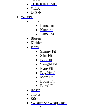
THINKING MU
VEJA
UCON
Women
Shirts
Langarm
Kurzarm
Ärmellos
Blusen
Kleider
Jeans
Skinny Fit
Slim Fit
Bootcut
Straight Fit
Flare Fit
Boyfriend
Mom Fit
Loose Fit
Barrel Fit
Hosen
Shorts
Röcke
Sweater & Sweatjacken