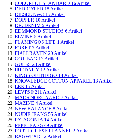
COLORFUL STANDARD
16
Artikel
DEDICATED
18
Artikel
DIESEL New!
15
Artikel
DOPPER
10
Artikel
DR. DENIM
5
Artikel
EDMMOND STUDIOS
6
Artikel
ELVINE
6
Artikel
FLAMINGOS LIFE
1
Artikel
FORET
7
Artikel
FJÄLLRÄVEN
20
Artikel
GOT BAG
13
Artikel
GUESS
28
Artikel
IRIEDAILY
12
Artikel
KINGS OF INDIGO
14
Artikel
KNOWLEDGE COTTON APPAREL
13
Artikel
LEE
15
Artikel
LEVI'S®
211
Artikel
MADS NORGAARD
7
Artikel
MAZINE
4
Artikel
NEW BALANCE
8
Artikel
NUDIE JEANS
55
Artikel
PATAGONIA
14
Artikel
PEPE JEANS
49
Artikel
PORTUGUESE FLANNEL
2
Artikel
RAGWEAR
12
Artikel