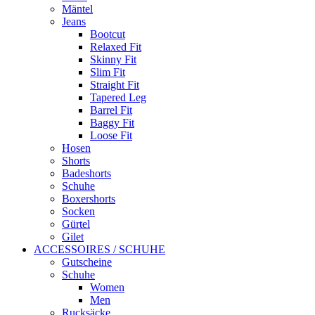
Mäntel
Jeans
Bootcut
Relaxed Fit
Skinny Fit
Slim Fit
Straight Fit
Tapered Leg
Barrel Fit
Baggy Fit
Loose Fit
Hosen
Shorts
Badeshorts
Schuhe
Boxershorts
Socken
Gürtel
Gilet
ACCESSOIRES / SCHUHE
Gutscheine
Schuhe
Women
Men
Rucksäcke