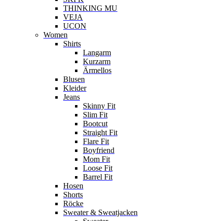
THINKING MU
VEJA
UCON
Women
Shirts
Langarm
Kurzarm
Ärmellos
Blusen
Kleider
Jeans
Skinny Fit
Slim Fit
Bootcut
Straight Fit
Flare Fit
Boyfriend
Mom Fit
Loose Fit
Barrel Fit
Hosen
Shorts
Röcke
Sweater & Sweatjacken