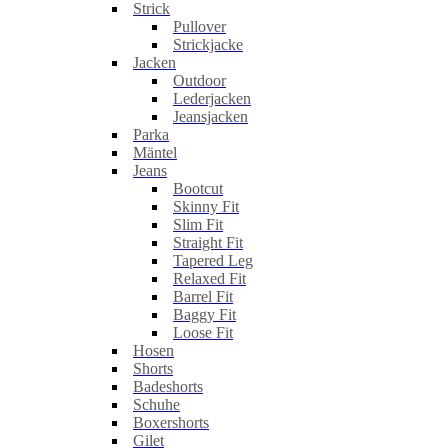
Strick
Pullover
Strickjacke
Jacken
Outdoor
Lederjacken
Jeansjacken
Parka
Mäntel
Jeans
Bootcut
Skinny Fit
Slim Fit
Straight Fit
Tapered Leg
Relaxed Fit
Barrel Fit
Baggy Fit
Loose Fit
Hosen
Shorts
Badeshorts
Schuhe
Boxershorts
Gilet