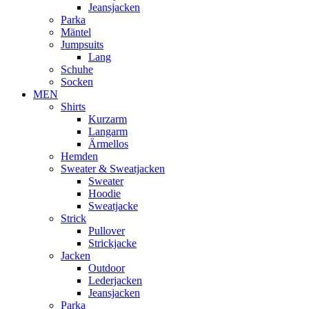
Jeansjacken
Parka
Mäntel
Jumpsuits
Lang
Schuhe
Socken
MEN
Shirts
Kurzarm
Langarm
Ärmellos
Hemden
Sweater & Sweatjacken
Sweater
Hoodie
Sweatjacke
Strick
Pullover
Strickjacke
Jacken
Outdoor
Lederjacken
Jeansjacken
Parka