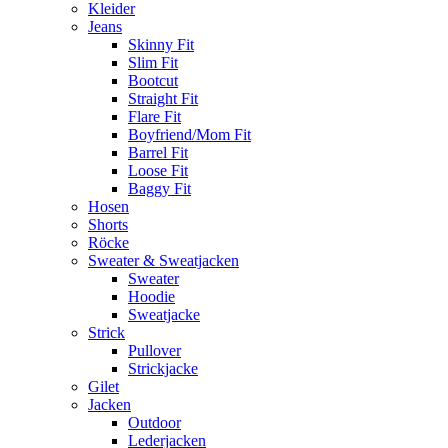
Kleider
Jeans
Skinny Fit
Slim Fit
Bootcut
Straight Fit
Flare Fit
Boyfriend/Mom Fit
Barrel Fit
Loose Fit
Baggy Fit
Hosen
Shorts
Röcke
Sweater & Sweatjacken
Sweater
Hoodie
Sweatjacke
Strick
Pullover
Strickjacke
Gilet
Jacken
Outdoor
Lederjacken