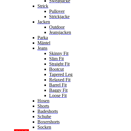
Sweatjacke
Strick
Pullover
Strickjacke
Jacken
Outdoor
Jeansjacken
Parka
Mäntel
Jeans
Skinny Fit
Slim Fit
Straight Fit
Bootcut
Tapered Leg
Relaxed Fit
Barrel Fit
Baggy Fit
Loose Fit
Hosen
Shorts
Badeshorts
Schuhe
Boxershorts
Socken