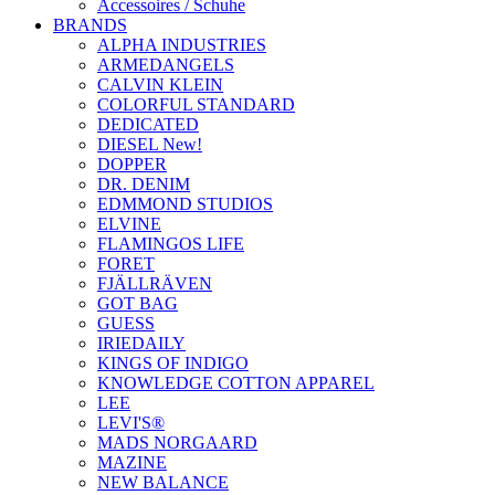
Accessoires / Schuhe
BRANDS
ALPHA INDUSTRIES
ARMEDANGELS
CALVIN KLEIN
COLORFUL STANDARD
DEDICATED
DIESEL New!
DOPPER
DR. DENIM
EDMMOND STUDIOS
ELVINE
FLAMINGOS LIFE
FORET
FJÄLLRÄVEN
GOT BAG
GUESS
IRIEDAILY
KINGS OF INDIGO
KNOWLEDGE COTTON APPAREL
LEE
LEVI'S®
MADS NORGAARD
MAZINE
NEW BALANCE