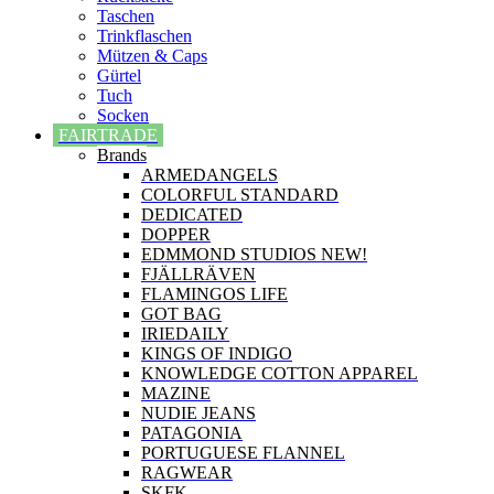
Taschen
Trinkflaschen
Mützen & Caps
Gürtel
Tuch
Socken
FAIRTRADE
Brands
ARMEDANGELS
COLORFUL STANDARD
DEDICATED
DOPPER
EDMMOND STUDIOS NEW!
FJÄLLRÄVEN
FLAMINGOS LIFE
GOT BAG
IRIEDAILY
KINGS OF INDIGO
KNOWLEDGE COTTON APPAREL
MAZINE
NUDIE JEANS
PATAGONIA
PORTUGUESE FLANNEL
RAGWEAR
SKFK