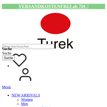
VERSANDKOSTENFREI ab 70€ !
Navigation umschalten
Suche
Suche
Suche
Menü
NEW ARRIVALS
Women
Men