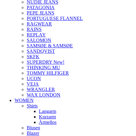
NUDIE JEANS
PATAGONIA
PEPE JEANS
PORTUGUESE FLANNEL
RAGWEAR
RAINS
REPLAY
SALOMON
SAMSØE & SAMSØE
SANDQVIST
SKFK
SUPERDRY New!
THINKING MU
TOMMY HILFIGER
UCON
VEJA
WRANGLER
WAX LONDON
WOMEN
Shirts
Langarm
Kurzarm
Ärmellos
Blusen
Blazer