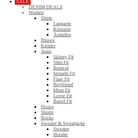
SALE
DENIM DEALS
Women
Shirts
Langarm
Kurzarm
Ärmellos
Blusen
Kleider
Jeans
Skinny Fit
Slim Fit
Bootcut
Straight Fit
Flare Fit
Boyfriend
Mom Fit
Loose Fit
Barrel Fit
Hosen
Shorts
Röcke
Sweater & Sweatjacke
Sweater
Hoodie