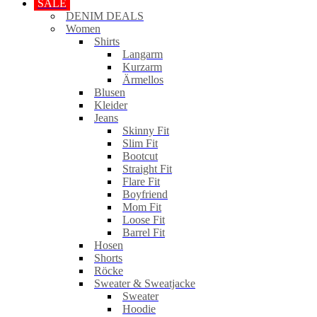
SALE
DENIM DEALS
Women
Shirts
Langarm
Kurzarm
Ärmellos
Blusen
Kleider
Jeans
Skinny Fit
Slim Fit
Bootcut
Straight Fit
Flare Fit
Boyfriend
Mom Fit
Loose Fit
Barrel Fit
Hosen
Shorts
Röcke
Sweater & Sweatjacke
Sweater
Hoodie