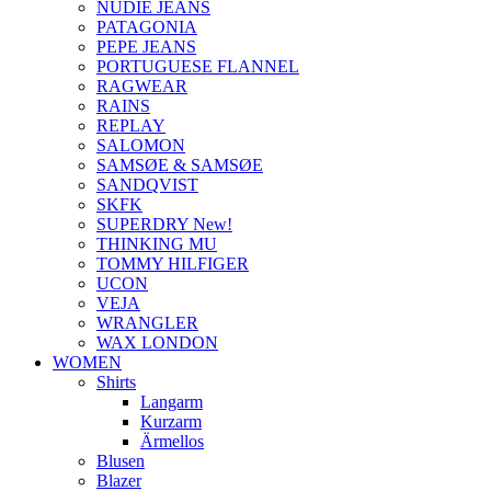
NUDIE JEANS
PATAGONIA
PEPE JEANS
PORTUGUESE FLANNEL
RAGWEAR
RAINS
REPLAY
SALOMON
SAMSØE & SAMSØE
SANDQVIST
SKFK
SUPERDRY New!
THINKING MU
TOMMY HILFIGER
UCON
VEJA
WRANGLER
WAX LONDON
WOMEN
Shirts
Langarm
Kurzarm
Ärmellos
Blusen
Blazer