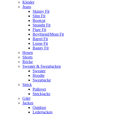
Kleider
Jeans
Skinny Fit
Slim Fit
Bootcut
Straight Fit
Flare Fit
Boyfriend/Mom Fit
Barrel Fit
Loose Fit
Baggy Fit
Hosen
Shorts
Röcke
Sweater & Sweatjacken
Sweater
Hoodie
Sweatjacke
Strick
Pullover
Strickjacke
Gilet
Jacken
Outdoor
Lederjacken