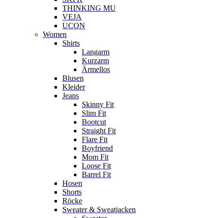
THINKING MU
VEJA
UCON
Women
Shirts
Langarm
Kurzarm
Ärmellos
Blusen
Kleider
Jeans
Skinny Fit
Slim Fit
Bootcut
Straight Fit
Flare Fit
Boyfriend
Mom Fit
Loose Fit
Barrel Fit
Hosen
Shorts
Röcke
Sweater & Sweatjacken