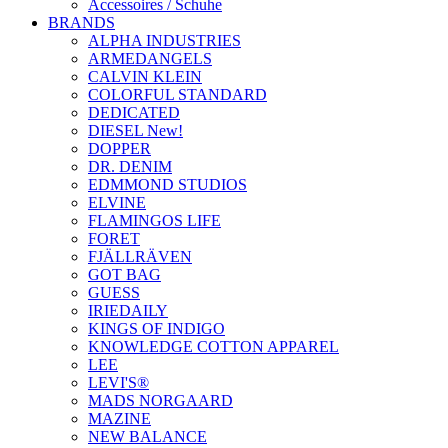
Accessoires / Schuhe
BRANDS
ALPHA INDUSTRIES
ARMEDANGELS
CALVIN KLEIN
COLORFUL STANDARD
DEDICATED
DIESEL New!
DOPPER
DR. DENIM
EDMMOND STUDIOS
ELVINE
FLAMINGOS LIFE
FORET
FJÄLLRÄVEN
GOT BAG
GUESS
IRIEDAILY
KINGS OF INDIGO
KNOWLEDGE COTTON APPAREL
LEE
LEVI'S®
MADS NORGAARD
MAZINE
NEW BALANCE