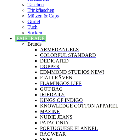
Taschen
Trinkflaschen
Mützen & Caps
Gürtel
Tuch
Socken
FAIRTRADE
Brands
ARMEDANGELS
COLORFUL STANDARD
DEDICATED
DOPPER
EDMMOND STUDIOS NEW!
FJÄLLRÄVEN
FLAMINGOS LIFE
GOT BAG
IRIEDAILY
KINGS OF INDIGO
KNOWLEDGE COTTON APPAREL
MAZINE
NUDIE JEANS
PATAGONIA
PORTUGUESE FLANNEL
RAGWEAR
SKFK