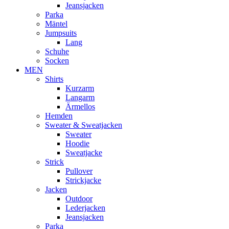
Jeansjacken
Parka
Mäntel
Jumpsuits
Lang
Schuhe
Socken
MEN
Shirts
Kurzarm
Langarm
Ärmellos
Hemden
Sweater & Sweatjacken
Sweater
Hoodie
Sweatjacke
Strick
Pullover
Strickjacke
Jacken
Outdoor
Lederjacken
Jeansjacken
Parka