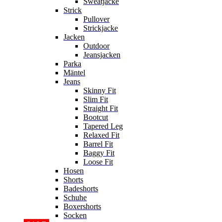
Sweatjacke
Strick
Pullover
Strickjacke
Jacken
Outdoor
Jeansjacken
Parka
Mäntel
Jeans
Skinny Fit
Slim Fit
Straight Fit
Bootcut
Tapered Leg
Relaxed Fit
Barrel Fit
Baggy Fit
Loose Fit
Hosen
Shorts
Badeshorts
Schuhe
Boxershorts
Socken