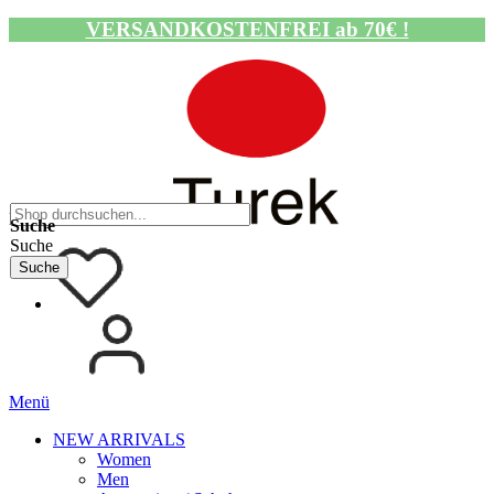
VERSANDKOSTENFREI ab 70€ !
Navigation umschalten
Suche
Suche
Suche
Menü
NEW ARRIVALS
Women
Men