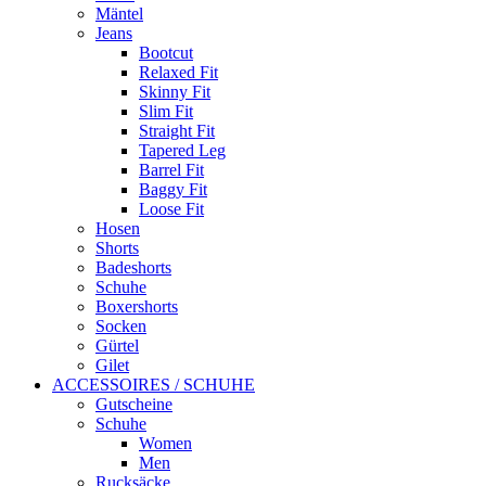
Mäntel
Jeans
Bootcut
Relaxed Fit
Skinny Fit
Slim Fit
Straight Fit
Tapered Leg
Barrel Fit
Baggy Fit
Loose Fit
Hosen
Shorts
Badeshorts
Schuhe
Boxershorts
Socken
Gürtel
Gilet
ACCESSOIRES / SCHUHE
Gutscheine
Schuhe
Women
Men
Rucksäcke