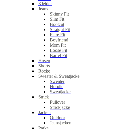
Kleider
Jeans
Skinny Fit
Slim Fit
Bootcut
Straight Fit
Flare Fit
Boyfriend
Mom Fit
Loose Fit
Barrel Fit
Hosen
Shorts
Röcke
Sweater & Sweatjacke
Sweater
Hoodie
Sweatjacke
Strick
Pullover
Strickjacke
Jacken
Outdoor
Jeansjacken
Parka