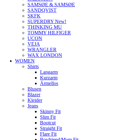
SAMSØE & SAMSØE
SANDQVIST
SKFK
SUPERDRY New!
THINKING MU
TOMMY HILFIGER
UCON
VEJA
WRANGLER
WAX LONDON
WOMEN
Shirts
Langarm
Kurzarm
Ärmellos
Blusen
Blazer
Kleider
Jeans
Skinny Fit
Slim Fit
Bootcut
Straight Fit
Flare Fit
Boyfriend/Mom Fit