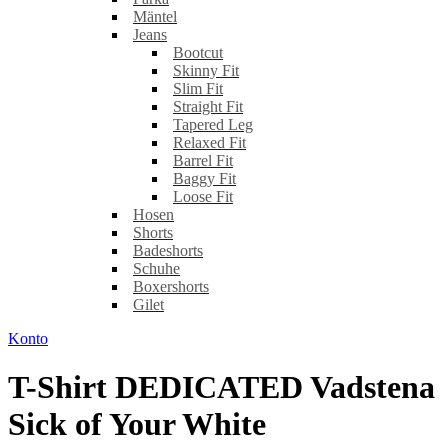
Mäntel
Jeans
Bootcut
Skinny Fit
Slim Fit
Straight Fit
Tapered Leg
Relaxed Fit
Barrel Fit
Baggy Fit
Loose Fit
Hosen
Shorts
Badeshorts
Schuhe
Boxershorts
Gilet
Konto
T-Shirt DEDICATED Vadstena
Sick of Your White