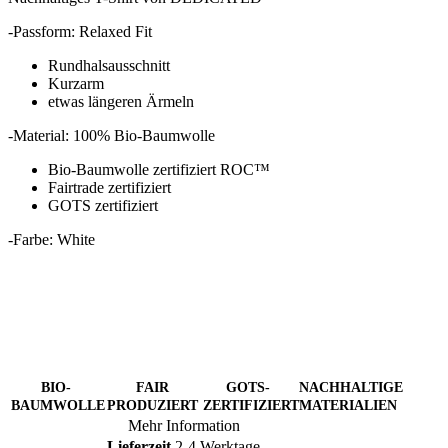
-Passform: Relaxed Fit
Rundhalsausschnitt
Kurzarm
etwas längeren Ärmeln
-Material: 100% Bio-Baumwolle
Bio-Baumwolle zertifiziert ROC™
Fairtrade zertifiziert
GOTS zertifiziert
-Farbe: White
BIO-
FAIR
GOTS-
NACHHALTIGE
BAUMWOLLE
PRODUZIERT
ZERTIFIZIERT
MATERIALIEN
Mehr Information
Lieferzeit
2-4 Werktage