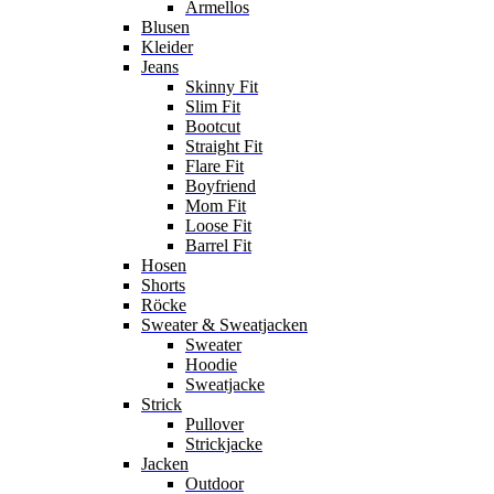
Ärmellos
Blusen
Kleider
Jeans
Skinny Fit
Slim Fit
Bootcut
Straight Fit
Flare Fit
Boyfriend
Mom Fit
Loose Fit
Barrel Fit
Hosen
Shorts
Röcke
Sweater & Sweatjacken
Sweater
Hoodie
Sweatjacke
Strick
Pullover
Strickjacke
Jacken
Outdoor