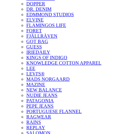
DOPPER
DR. DENIM
EDMMOND STUDIOS
ELVINE
FLAMINGOS LIFE
FORET
FJÄLLRÄVEN
GOT BAG
GUESS
IRIEDAILY
KINGS OF INDIGO
KNOWLEDGE COTTON APPAREL
LEE
LEVI'S®
MADS NORGAARD
MAZINE
NEW BALANCE
NUDIE JEANS
PATAGONIA
PEPE JEANS
PORTUGUESE FLANNEL
RAGWEAR
RAINS
REPLAY
SALOMON