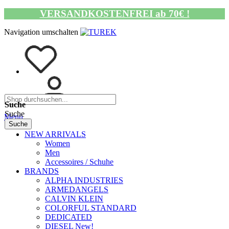
VERSANDKOSTENFREI ab 70€ !
Navigation umschalten
Suche
Suche
Menü
Suche
NEW ARRIVALS
Women
Men
Accessoires / Schuhe
BRANDS
ALPHA INDUSTRIES
ARMEDANGELS
CALVIN KLEIN
COLORFUL STANDARD
DEDICATED
DIESEL New!