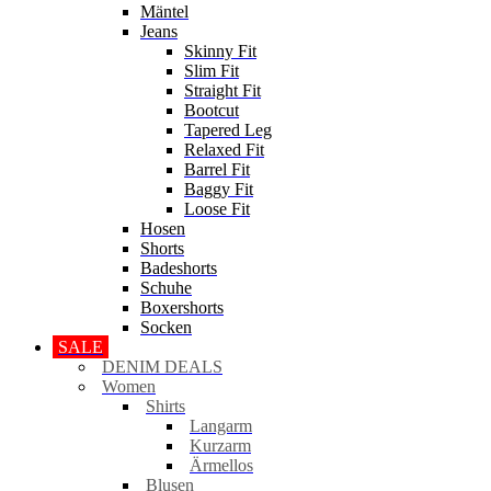
Mäntel
Jeans
Skinny Fit
Slim Fit
Straight Fit
Bootcut
Tapered Leg
Relaxed Fit
Barrel Fit
Baggy Fit
Loose Fit
Hosen
Shorts
Badeshorts
Schuhe
Boxershorts
Socken
SALE
DENIM DEALS
Women
Shirts
Langarm
Kurzarm
Ärmellos
Blusen