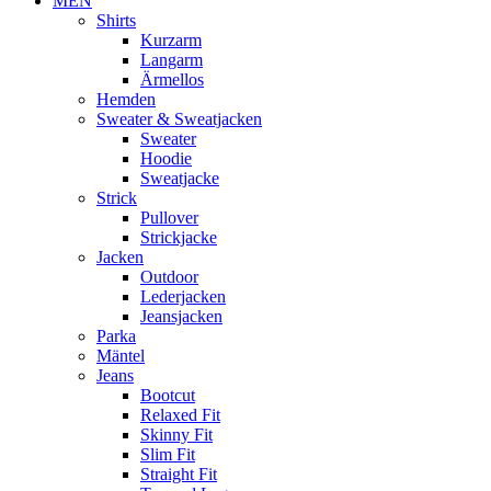
MEN
Shirts
Kurzarm
Langarm
Ärmellos
Hemden
Sweater & Sweatjacken
Sweater
Hoodie
Sweatjacke
Strick
Pullover
Strickjacke
Jacken
Outdoor
Lederjacken
Jeansjacken
Parka
Mäntel
Jeans
Bootcut
Relaxed Fit
Skinny Fit
Slim Fit
Straight Fit