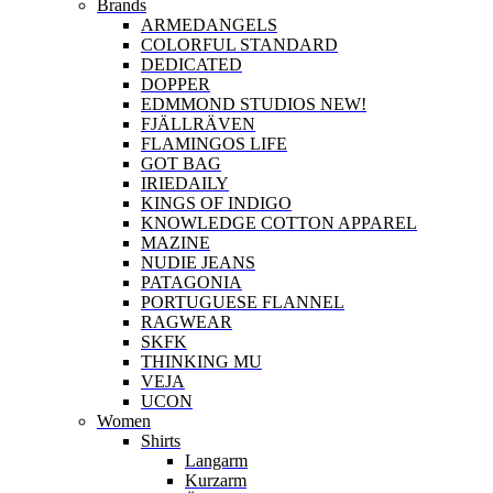
Brands
ARMEDANGELS
COLORFUL STANDARD
DEDICATED
DOPPER
EDMMOND STUDIOS NEW!
FJÄLLRÄVEN
FLAMINGOS LIFE
GOT BAG
IRIEDAILY
KINGS OF INDIGO
KNOWLEDGE COTTON APPAREL
MAZINE
NUDIE JEANS
PATAGONIA
PORTUGUESE FLANNEL
RAGWEAR
SKFK
THINKING MU
VEJA
UCON
Women
Shirts
Langarm
Kurzarm