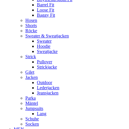
Barrel Fit
Loose Fit
Baggy Fit
Hosen
Shorts
Röcke
Sweater & Sweatjacken
Sweater
Hoodie
Sweatjacke
Strick
Pullover
Strickjacke
Gilet
Jacken
Outdoor
Lederjacken
Jeansjacken
Parka
Mäntel
Jumpsuits
Lang
Schuhe
Socken