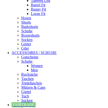
Tapered Leg
Barrel Fit
Baggy Fit
Loose Fit
Hosen
Shorts
Badeshorts
Schuhe
Boxershorts
Socken
Gürtel
Gilet
ACCESSOIRES / SCHUHE
Gutscheine
Schuhe
Women
Men
Rucksäcke
Taschen
Trinkflaschen
Mützen & Caps
Gürtel
Tuch
Socken
FAIRTRADE