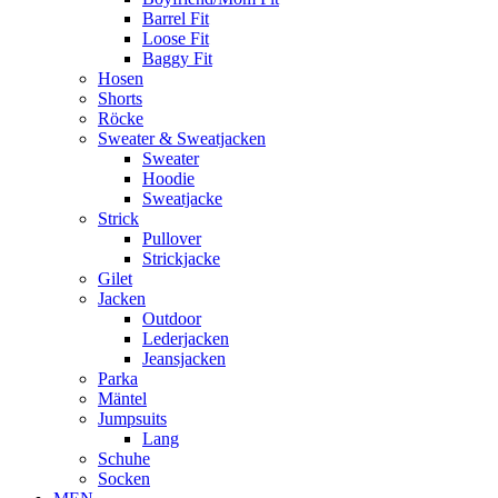
Barrel Fit
Loose Fit
Baggy Fit
Hosen
Shorts
Röcke
Sweater & Sweatjacken
Sweater
Hoodie
Sweatjacke
Strick
Pullover
Strickjacke
Gilet
Jacken
Outdoor
Lederjacken
Jeansjacken
Parka
Mäntel
Jumpsuits
Lang
Schuhe
Socken