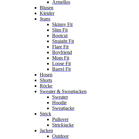
Ärmellos
Blusen
Kleider
Jeans
Skinny Fit
Slim Fit
Bootcut
Straight Fit
Flare Fit
Boyfriend
Mom Fit
Loose Fit
Barrel Fit
Hosen
Shorts
Röcke
Sweater & Sweatjacken
Sweater
Hoodie
Sweatjacke
Strick
Pullover
Strickjacke
Jacken
Outdoor