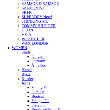
SAMSØE & SAMSØE
SANDQVIST
SKFK
SUPERDRY New!
THINKING MU
TOMMY HILFIGER
UCON
VEJA
WRANGLER
WAX LONDON
WOMEN
Shirts
Langarm
Kurzarm
Ärmellos
Blusen
Blazer
Kleider
Jeans
Skinny Fit
Slim Fit
Bootcut
Straight Fit
Flare Fit
Boyfriend/Mom Fit