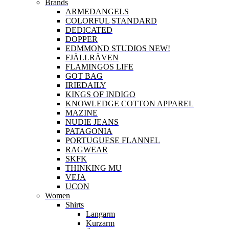
Brands
ARMEDANGELS
COLORFUL STANDARD
DEDICATED
DOPPER
EDMMOND STUDIOS NEW!
FJÄLLRÄVEN
FLAMINGOS LIFE
GOT BAG
IRIEDAILY
KINGS OF INDIGO
KNOWLEDGE COTTON APPAREL
MAZINE
NUDIE JEANS
PATAGONIA
PORTUGUESE FLANNEL
RAGWEAR
SKFK
THINKING MU
VEJA
UCON
Women
Shirts
Langarm
Kurzarm