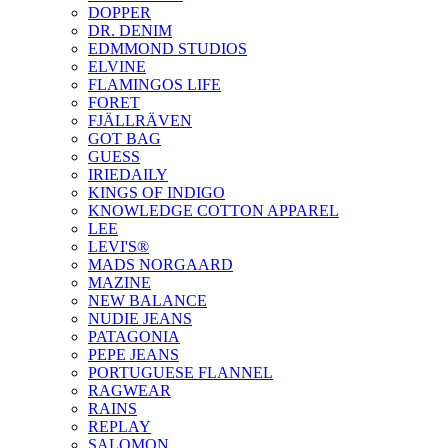
DOPPER
DR. DENIM
EDMMOND STUDIOS
ELVINE
FLAMINGOS LIFE
FORET
FJÄLLRÄVEN
GOT BAG
GUESS
IRIEDAILY
KINGS OF INDIGO
KNOWLEDGE COTTON APPAREL
LEE
LEVI'S®
MADS NORGAARD
MAZINE
NEW BALANCE
NUDIE JEANS
PATAGONIA
PEPE JEANS
PORTUGUESE FLANNEL
RAGWEAR
RAINS
REPLAY
SALOMON