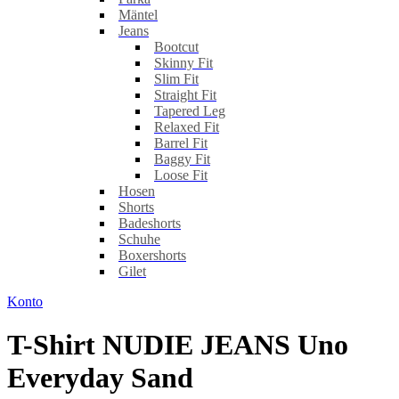
Mäntel
Jeans
Bootcut
Skinny Fit
Slim Fit
Straight Fit
Tapered Leg
Relaxed Fit
Barrel Fit
Baggy Fit
Loose Fit
Hosen
Shorts
Badeshorts
Schuhe
Boxershorts
Gilet
Konto
T-Shirt NUDIE JEANS Uno
Everyday Sand