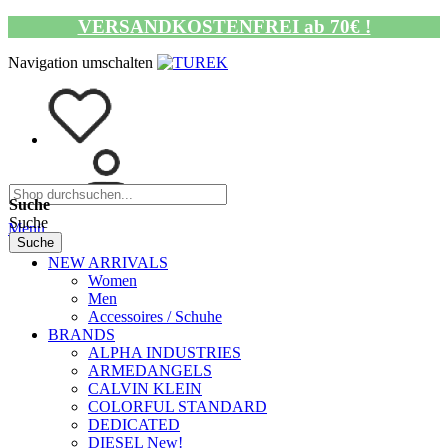
VERSANDKOSTENFREI ab 70€ !
Navigation umschalten
Suche
Suche
Menü
Suche
NEW ARRIVALS
Women
Men
Accessoires / Schuhe
BRANDS
ALPHA INDUSTRIES
ARMEDANGELS
CALVIN KLEIN
COLORFUL STANDARD
DEDICATED
DIESEL New!