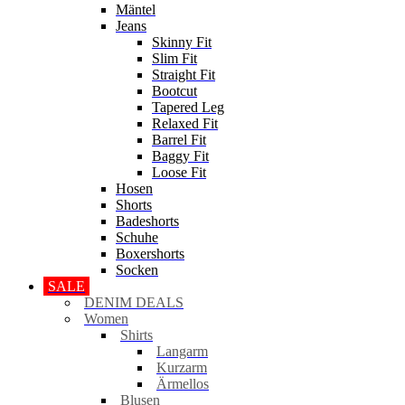
Mäntel
Jeans
Skinny Fit
Slim Fit
Straight Fit
Bootcut
Tapered Leg
Relaxed Fit
Barrel Fit
Baggy Fit
Loose Fit
Hosen
Shorts
Badeshorts
Schuhe
Boxershorts
Socken
SALE
DENIM DEALS
Women
Shirts
Langarm
Kurzarm
Ärmellos
Blusen