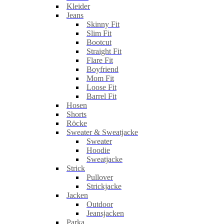
Kleider
Jeans
Skinny Fit
Slim Fit
Bootcut
Straight Fit
Flare Fit
Boyfriend
Mom Fit
Loose Fit
Barrel Fit
Hosen
Shorts
Röcke
Sweater & Sweatjacke
Sweater
Hoodie
Sweatjacke
Strick
Pullover
Strickjacke
Jacken
Outdoor
Jeansjacken
Parka