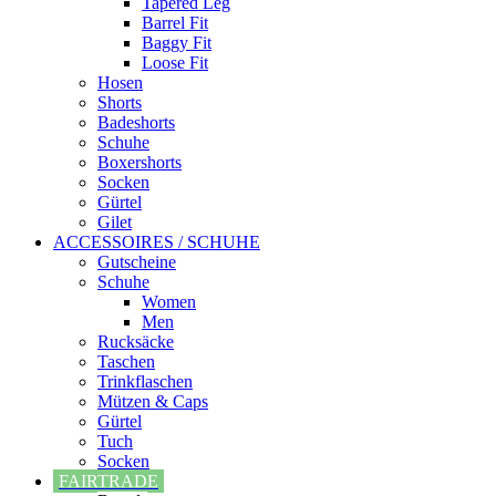
Tapered Leg
Barrel Fit
Baggy Fit
Loose Fit
Hosen
Shorts
Badeshorts
Schuhe
Boxershorts
Socken
Gürtel
Gilet
ACCESSOIRES / SCHUHE
Gutscheine
Schuhe
Women
Men
Rucksäcke
Taschen
Trinkflaschen
Mützen & Caps
Gürtel
Tuch
Socken
FAIRTRADE