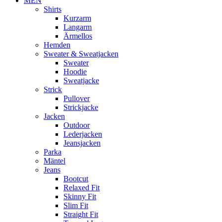
MEN
Shirts
Kurzarm
Langarm
Ärmellos
Hemden
Sweater & Sweatjacken
Sweater
Hoodie
Sweatjacke
Strick
Pullover
Strickjacke
Jacken
Outdoor
Lederjacken
Jeansjacken
Parka
Mäntel
Jeans
Bootcut
Relaxed Fit
Skinny Fit
Slim Fit
Straight Fit