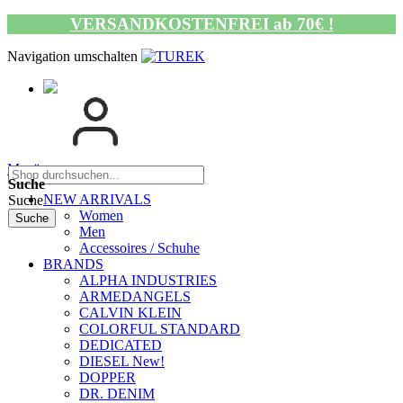
VERSANDKOSTENFREI ab 70€ !
Navigation umschalten
Menü
Suche
NEW ARRIVALS
Suche
Women
Suche
Men
Accessoires / Schuhe
BRANDS
ALPHA INDUSTRIES
ARMEDANGELS
CALVIN KLEIN
COLORFUL STANDARD
DEDICATED
DIESEL New!
DOPPER
DR. DENIM