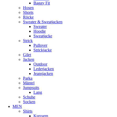
Baggy Fit
Hosen
Shorts
Röcke
Sweater & Sweatjacken
Sweater
Hoodie
Sweatjacke
Strick
Pullover
Strickjacke
Gilet
Jacken
Outdoor
Lederjacken
Jeansjacken
Parka
Mäntel
Jumpsuits
Lang
Schuhe
Socken
MEN
Shirts
Kurzarm