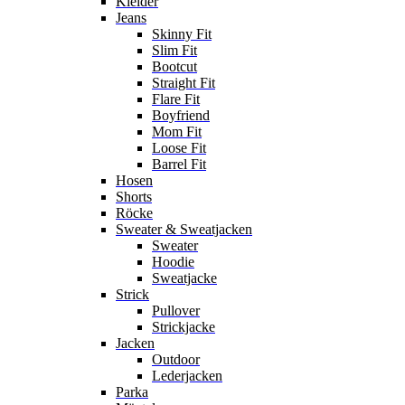
Kleider
Jeans
Skinny Fit
Slim Fit
Bootcut
Straight Fit
Flare Fit
Boyfriend
Mom Fit
Loose Fit
Barrel Fit
Hosen
Shorts
Röcke
Sweater & Sweatjacken
Sweater
Hoodie
Sweatjacke
Strick
Pullover
Strickjacke
Jacken
Outdoor
Lederjacken
Parka