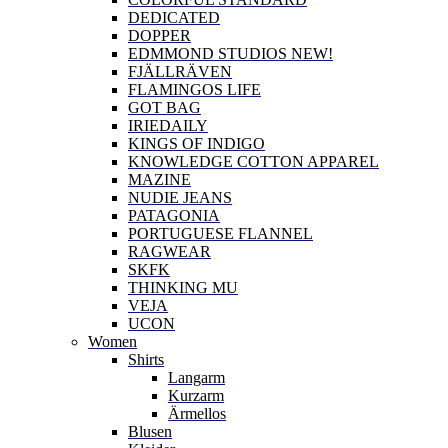
DEDICATED
DOPPER
EDMMOND STUDIOS NEW!
FJÄLLRÄVEN
FLAMINGOS LIFE
GOT BAG
IRIEDAILY
KINGS OF INDIGO
KNOWLEDGE COTTON APPAREL
MAZINE
NUDIE JEANS
PATAGONIA
PORTUGUESE FLANNEL
RAGWEAR
SKFK
THINKING MU
VEJA
UCON
Women
Shirts
Langarm
Kurzarm
Ärmellos
Blusen