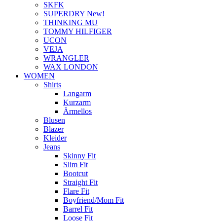
SKFK
SUPERDRY New!
THINKING MU
TOMMY HILFIGER
UCON
VEJA
WRANGLER
WAX LONDON
WOMEN
Shirts
Langarm
Kurzarm
Ärmellos
Blusen
Blazer
Kleider
Jeans
Skinny Fit
Slim Fit
Bootcut
Straight Fit
Flare Fit
Boyfriend/Mom Fit
Barrel Fit
Loose Fit