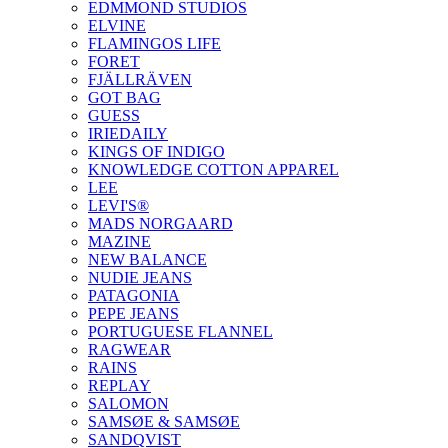
EDMMOND STUDIOS
ELVINE
FLAMINGOS LIFE
FORET
FJÄLLRÄVEN
GOT BAG
GUESS
IRIEDAILY
KINGS OF INDIGO
KNOWLEDGE COTTON APPAREL
LEE
LEVI'S®
MADS NORGAARD
MAZINE
NEW BALANCE
NUDIE JEANS
PATAGONIA
PEPE JEANS
PORTUGUESE FLANNEL
RAGWEAR
RAINS
REPLAY
SALOMON
SAMSØE & SAMSØE
SANDQVIST