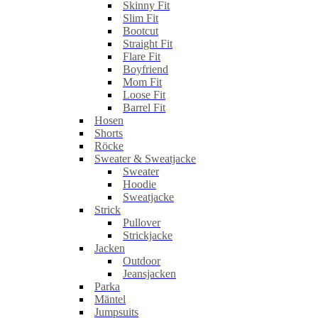
Skinny Fit
Slim Fit
Bootcut
Straight Fit
Flare Fit
Boyfriend
Mom Fit
Loose Fit
Barrel Fit
Hosen
Shorts
Röcke
Sweater & Sweatjacke
Sweater
Hoodie
Sweatjacke
Strick
Pullover
Strickjacke
Jacken
Outdoor
Jeansjacken
Parka
Mäntel
Jumpsuits