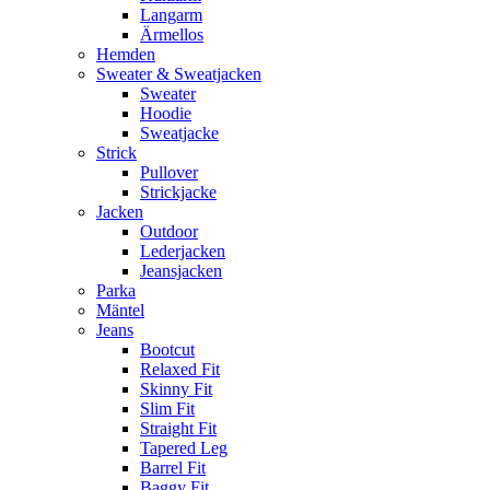
Langarm
Ärmellos
Hemden
Sweater & Sweatjacken
Sweater
Hoodie
Sweatjacke
Strick
Pullover
Strickjacke
Jacken
Outdoor
Lederjacken
Jeansjacken
Parka
Mäntel
Jeans
Bootcut
Relaxed Fit
Skinny Fit
Slim Fit
Straight Fit
Tapered Leg
Barrel Fit
Baggy Fit