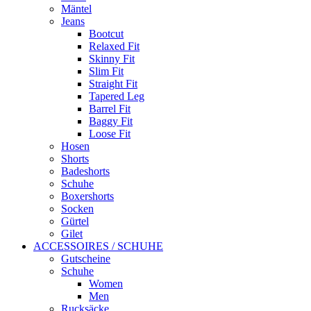
Mäntel
Jeans
Bootcut
Relaxed Fit
Skinny Fit
Slim Fit
Straight Fit
Tapered Leg
Barrel Fit
Baggy Fit
Loose Fit
Hosen
Shorts
Badeshorts
Schuhe
Boxershorts
Socken
Gürtel
Gilet
ACCESSOIRES / SCHUHE
Gutscheine
Schuhe
Women
Men
Rucksäcke