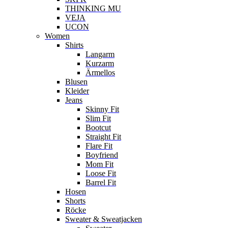
THINKING MU
VEJA
UCON
Women
Shirts
Langarm
Kurzarm
Ärmellos
Blusen
Kleider
Jeans
Skinny Fit
Slim Fit
Bootcut
Straight Fit
Flare Fit
Boyfriend
Mom Fit
Loose Fit
Barrel Fit
Hosen
Shorts
Röcke
Sweater & Sweatjacken