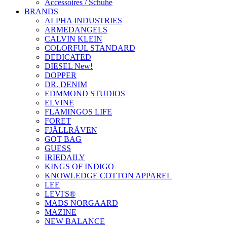
Accessoires / Schuhe
BRANDS
ALPHA INDUSTRIES
ARMEDANGELS
CALVIN KLEIN
COLORFUL STANDARD
DEDICATED
DIESEL New!
DOPPER
DR. DENIM
EDMMOND STUDIOS
ELVINE
FLAMINGOS LIFE
FORET
FJÄLLRÄVEN
GOT BAG
GUESS
IRIEDAILY
KINGS OF INDIGO
KNOWLEDGE COTTON APPAREL
LEE
LEVI'S®
MADS NORGAARD
MAZINE
NEW BALANCE