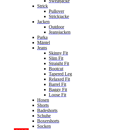
Sweatjacke
Strick
Pullover
Strickjacke
Jacken
Outdoor
Jeansjacken
Parka
Mäntel
Jeans
Skinny Fit
Slim Fit
Straight Fit
Bootcut
Tapered Leg
Relaxed Fit
Barrel Fit
Baggy Fit
Loose Fit
Hosen
Shorts
Badeshorts
Schuhe
Boxershorts
Socken