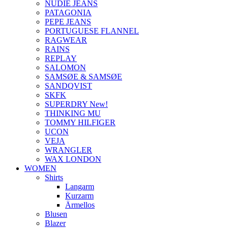
NUDIE JEANS
PATAGONIA
PEPE JEANS
PORTUGUESE FLANNEL
RAGWEAR
RAINS
REPLAY
SALOMON
SAMSØE & SAMSØE
SANDQVIST
SKFK
SUPERDRY New!
THINKING MU
TOMMY HILFIGER
UCON
VEJA
WRANGLER
WAX LONDON
WOMEN
Shirts
Langarm
Kurzarm
Ärmellos
Blusen
Blazer