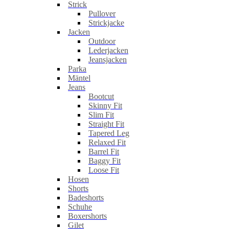
Strick
Pullover
Strickjacke
Jacken
Outdoor
Lederjacken
Jeansjacken
Parka
Mäntel
Jeans
Bootcut
Skinny Fit
Slim Fit
Straight Fit
Tapered Leg
Relaxed Fit
Barrel Fit
Baggy Fit
Loose Fit
Hosen
Shorts
Badeshorts
Schuhe
Boxershorts
Gilet