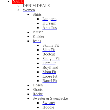
SALE
DENIM DEALS
Women
Shirts
Langarm
Kurzarm
Ärmellos
Blusen
Kleider
Jeans
Skinny Fit
Slim Fit
Bootcut
Straight Fit
Flare Fit
Boyfriend
Mom Fit
Loose Fit
Barrel Fit
Hosen
Shorts
Röcke
Sweater & Sweatjacke
Sweater
Hoodie