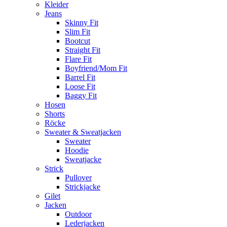
Kleider
Jeans
Skinny Fit
Slim Fit
Bootcut
Straight Fit
Flare Fit
Boyfriend/Mom Fit
Barrel Fit
Loose Fit
Baggy Fit
Hosen
Shorts
Röcke
Sweater & Sweatjacken
Sweater
Hoodie
Sweatjacke
Strick
Pullover
Strickjacke
Gilet
Jacken
Outdoor
Lederjacken