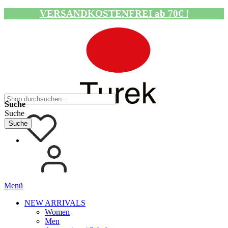
VERSANDKOSTENFREI ab 70€ !
Navigation umschalten
Suche
Suche
Suche
Menü
NEW ARRIVALS
Women
Men