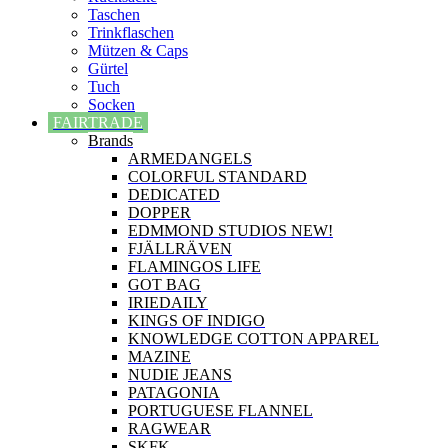
Taschen
Trinkflaschen
Mützen & Caps
Gürtel
Tuch
Socken
FAIRTRADE
Brands
ARMEDANGELS
COLORFUL STANDARD
DEDICATED
DOPPER
EDMMOND STUDIOS NEW!
FJÄLLRÄVEN
FLAMINGOS LIFE
GOT BAG
IRIEDAILY
KINGS OF INDIGO
KNOWLEDGE COTTON APPAREL
MAZINE
NUDIE JEANS
PATAGONIA
PORTUGUESE FLANNEL
RAGWEAR
SKFK