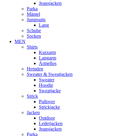
Jeansjacken
Parka
Mäntel
Jumpsuits
Lang
Schuhe
Socken
MEN
Shirts
Kurzarm
Langarm
Ärmellos
Hemden
Sweater & Sweatjacken
Sweater
Hoodie
Sweatjacke
Strick
Pullover
Strickjacke
Jacken
Outdoor
Lederjacken
Jeansjacken
Parka