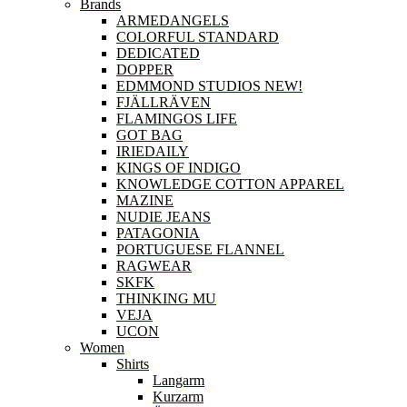
Brands
ARMEDANGELS
COLORFUL STANDARD
DEDICATED
DOPPER
EDMMOND STUDIOS NEW!
FJÄLLRÄVEN
FLAMINGOS LIFE
GOT BAG
IRIEDAILY
KINGS OF INDIGO
KNOWLEDGE COTTON APPAREL
MAZINE
NUDIE JEANS
PATAGONIA
PORTUGUESE FLANNEL
RAGWEAR
SKFK
THINKING MU
VEJA
UCON
Women
Shirts
Langarm
Kurzarm