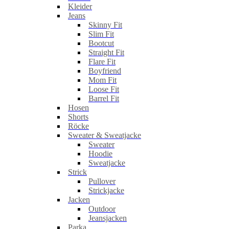
Kleider
Jeans
Skinny Fit
Slim Fit
Bootcut
Straight Fit
Flare Fit
Boyfriend
Mom Fit
Loose Fit
Barrel Fit
Hosen
Shorts
Röcke
Sweater & Sweatjacke
Sweater
Hoodie
Sweatjacke
Strick
Pullover
Strickjacke
Jacken
Outdoor
Jeansjacken
Parka