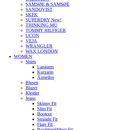
SAMSØE & SAMSØE
SANDQVIST
SKFK
SUPERDRY New!
THINKING MU
TOMMY HILFIGER
UCON
VEJA
WRANGLER
WAX LONDON
WOMEN
Shirts
Langarm
Kurzarm
Ärmellos
Blusen
Blazer
Kleider
Jeans
Skinny Fit
Slim Fit
Bootcut
Straight Fit
Flare Fit
Boyfriend/Mom Fit