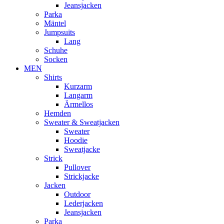
Jeansjacken
Parka
Mäntel
Jumpsuits
Lang
Schuhe
Socken
MEN
Shirts
Kurzarm
Langarm
Ärmellos
Hemden
Sweater & Sweatjacken
Sweater
Hoodie
Sweatjacke
Strick
Pullover
Strickjacke
Jacken
Outdoor
Lederjacken
Jeansjacken
Parka