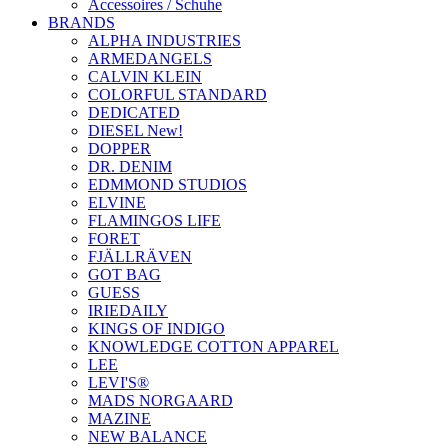
Accessoires / Schuhe
BRANDS
ALPHA INDUSTRIES
ARMEDANGELS
CALVIN KLEIN
COLORFUL STANDARD
DEDICATED
DIESEL New!
DOPPER
DR. DENIM
EDMMOND STUDIOS
ELVINE
FLAMINGOS LIFE
FORET
FJÄLLRÄVEN
GOT BAG
GUESS
IRIEDAILY
KINGS OF INDIGO
KNOWLEDGE COTTON APPAREL
LEE
LEVI'S®
MADS NORGAARD
MAZINE
NEW BALANCE