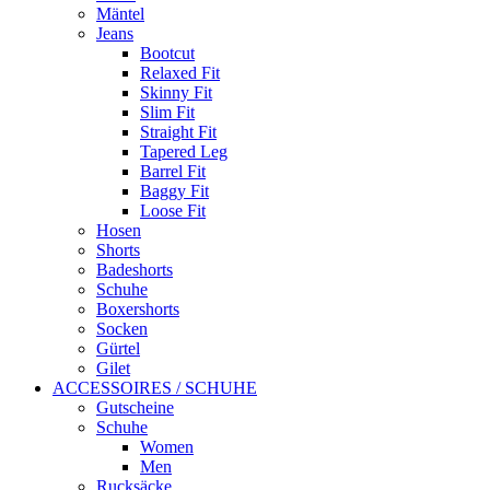
Mäntel
Jeans
Bootcut
Relaxed Fit
Skinny Fit
Slim Fit
Straight Fit
Tapered Leg
Barrel Fit
Baggy Fit
Loose Fit
Hosen
Shorts
Badeshorts
Schuhe
Boxershorts
Socken
Gürtel
Gilet
ACCESSOIRES / SCHUHE
Gutscheine
Schuhe
Women
Men
Rucksäcke