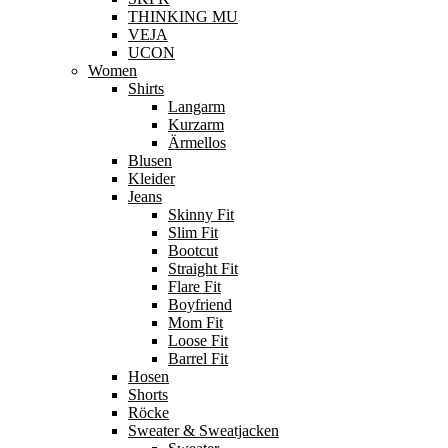
THINKING MU
VEJA
UCON
Women
Shirts
Langarm
Kurzarm
Ärmellos
Blusen
Kleider
Jeans
Skinny Fit
Slim Fit
Bootcut
Straight Fit
Flare Fit
Boyfriend
Mom Fit
Loose Fit
Barrel Fit
Hosen
Shorts
Röcke
Sweater & Sweatjacken