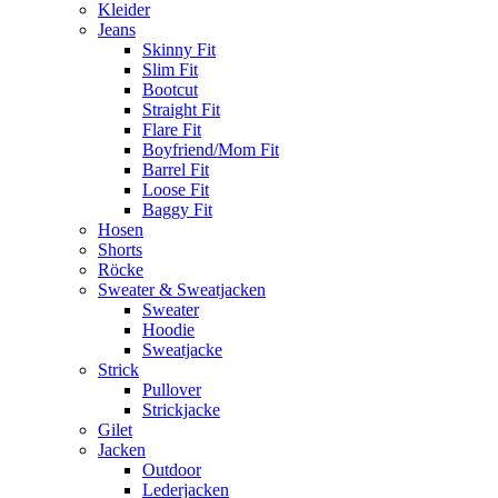
Kleider
Jeans
Skinny Fit
Slim Fit
Bootcut
Straight Fit
Flare Fit
Boyfriend/Mom Fit
Barrel Fit
Loose Fit
Baggy Fit
Hosen
Shorts
Röcke
Sweater & Sweatjacken
Sweater
Hoodie
Sweatjacke
Strick
Pullover
Strickjacke
Gilet
Jacken
Outdoor
Lederjacken