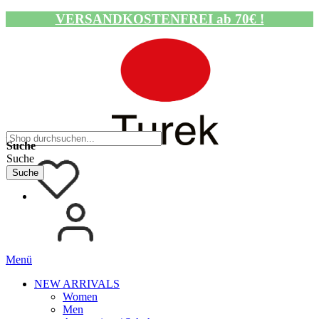
VERSANDKOSTENFREI ab 70€ !
Navigation umschalten
Suche
Suche
Suche
Menü
NEW ARRIVALS
Women
Men