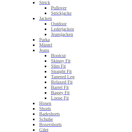
Strick
Pullover
Strickjacke
Jacken
Outdoor
Lederjacken
Jeansjacken
Parka
Mäntel
Jeans
Bootcut
Skinny Fit
Slim Fit
Straight Fit
Tapered Leg
Relaxed Fit
Barrel Fit
Baggy Fit
Loose Fit
Hosen
Shorts
Badeshorts
Schuhe
Boxershorts
Gilet