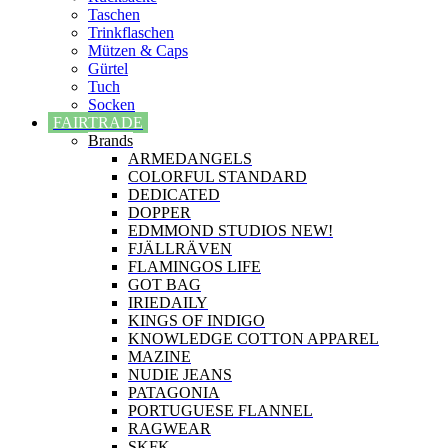
Taschen
Trinkflaschen
Mützen & Caps
Gürtel
Tuch
Socken
FAIRTRADE
Brands
ARMEDANGELS
COLORFUL STANDARD
DEDICATED
DOPPER
EDMMOND STUDIOS NEW!
FJÄLLRÄVEN
FLAMINGOS LIFE
GOT BAG
IRIEDAILY
KINGS OF INDIGO
KNOWLEDGE COTTON APPAREL
MAZINE
NUDIE JEANS
PATAGONIA
PORTUGUESE FLANNEL
RAGWEAR
SKFK