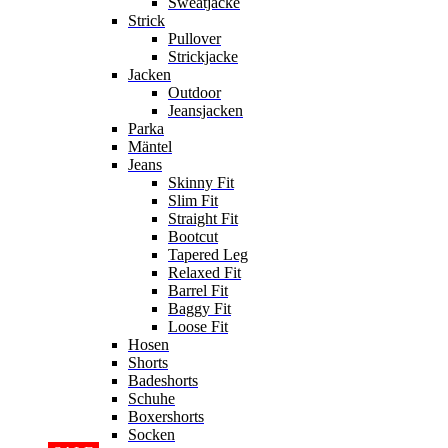
Sweatjacke
Strick
Pullover
Strickjacke
Jacken
Outdoor
Jeansjacken
Parka
Mäntel
Jeans
Skinny Fit
Slim Fit
Straight Fit
Bootcut
Tapered Leg
Relaxed Fit
Barrel Fit
Baggy Fit
Loose Fit
Hosen
Shorts
Badeshorts
Schuhe
Boxershorts
Socken