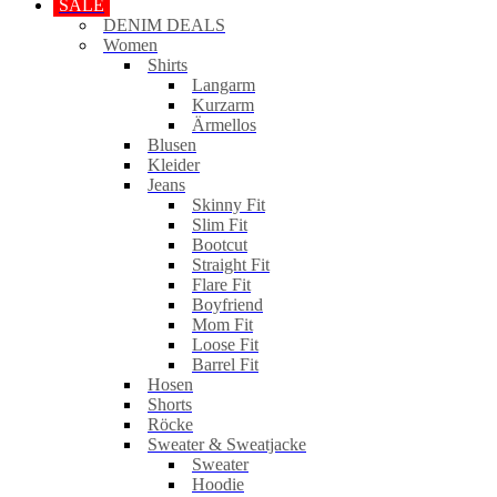
SALE
DENIM DEALS
Women
Shirts
Langarm
Kurzarm
Ärmellos
Blusen
Kleider
Jeans
Skinny Fit
Slim Fit
Bootcut
Straight Fit
Flare Fit
Boyfriend
Mom Fit
Loose Fit
Barrel Fit
Hosen
Shorts
Röcke
Sweater & Sweatjacke
Sweater
Hoodie