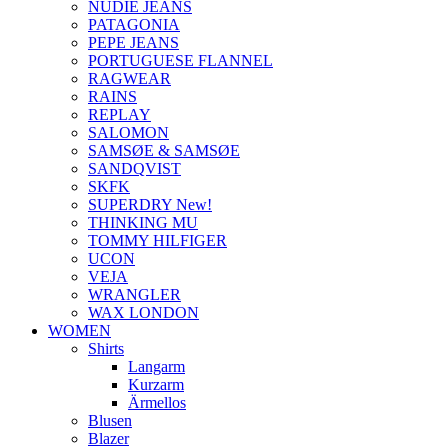
NUDIE JEANS
PATAGONIA
PEPE JEANS
PORTUGUESE FLANNEL
RAGWEAR
RAINS
REPLAY
SALOMON
SAMSØE & SAMSØE
SANDQVIST
SKFK
SUPERDRY New!
THINKING MU
TOMMY HILFIGER
UCON
VEJA
WRANGLER
WAX LONDON
WOMEN
Shirts
Langarm
Kurzarm
Ärmellos
Blusen
Blazer