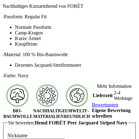
Nachhaltiges Kurzarmhemd
von FORÉT
-Passform: Regular Fit
Normale Passform
Camp-Kragen
Kurze Ärmel
Knopfleiste
-Material: 100 % Bio-Baumwolle
Dezentes Jacquard-Streifenmuster
-Farbe: Navy
Mehr Information
2-4
Lieferzeit
Werktage
Bewertungen
Eigene Bewertung
BIO-
NACHHALTIGE
UMWELTF-
schreiben
BAUMWOLLE
MATERIALIEN
REUNDLICH
Sie bewerten:
Hemd FORÉT Peer Jacquard Striped Navy
Nickname