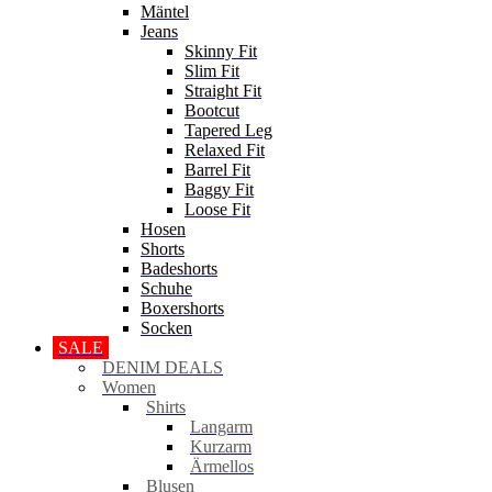
Mäntel
Jeans
Skinny Fit
Slim Fit
Straight Fit
Bootcut
Tapered Leg
Relaxed Fit
Barrel Fit
Baggy Fit
Loose Fit
Hosen
Shorts
Badeshorts
Schuhe
Boxershorts
Socken
SALE
DENIM DEALS
Women
Shirts
Langarm
Kurzarm
Ärmellos
Blusen