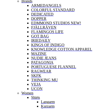
Brands
ARMEDANGELS
COLORFUL STANDARD
DEDICATED
DOPPER
EDMMOND STUDIOS NEW!
FJÄLLRÄVEN
FLAMINGOS LIFE
GOT BAG
IRIEDAILY
KINGS OF INDIGO
KNOWLEDGE COTTON APPAREL
MAZINE
NUDIE JEANS
PATAGONIA
PORTUGUESE FLANNEL
RAGWEAR
SKFK
THINKING MU
VEJA
UCON
Women
Shirts
Langarm
Kurzarm