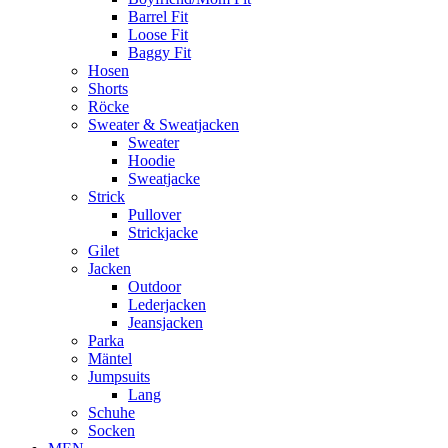
Barrel Fit
Loose Fit
Baggy Fit
Hosen
Shorts
Röcke
Sweater & Sweatjacken
Sweater
Hoodie
Sweatjacke
Strick
Pullover
Strickjacke
Gilet
Jacken
Outdoor
Lederjacken
Jeansjacken
Parka
Mäntel
Jumpsuits
Lang
Schuhe
Socken