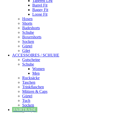
Tapered Leg
Barrel Fit
Baggy Fit
Loose Fit
Hosen
Shorts
Badeshorts
Schuhe
Boxershorts
Socken
Gürtel
Gilet
ACCESSOIRES / SCHUHE
Gutscheine
Schuhe
Women
Men
Rucksäcke
Taschen
Trinkflaschen
Mützen & Caps
Gürtel
Tuch
Socken
FAIRTRADE