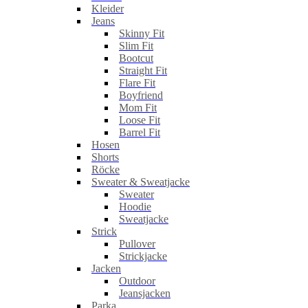
Kleider
Jeans
Skinny Fit
Slim Fit
Bootcut
Straight Fit
Flare Fit
Boyfriend
Mom Fit
Loose Fit
Barrel Fit
Hosen
Shorts
Röcke
Sweater & Sweatjacke
Sweater
Hoodie
Sweatjacke
Strick
Pullover
Strickjacke
Jacken
Outdoor
Jeansjacken
Parka