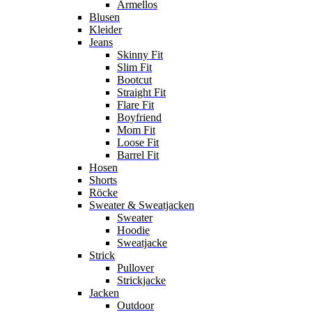
Ärmellos
Blusen
Kleider
Jeans
Skinny Fit
Slim Fit
Bootcut
Straight Fit
Flare Fit
Boyfriend
Mom Fit
Loose Fit
Barrel Fit
Hosen
Shorts
Röcke
Sweater & Sweatjacken
Sweater
Hoodie
Sweatjacke
Strick
Pullover
Strickjacke
Jacken
Outdoor