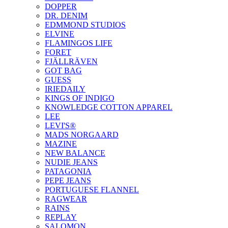
DOPPER
DR. DENIM
EDMMOND STUDIOS
ELVINE
FLAMINGOS LIFE
FORET
FJÄLLRÄVEN
GOT BAG
GUESS
IRIEDAILY
KINGS OF INDIGO
KNOWLEDGE COTTON APPAREL
LEE
LEVI'S®
MADS NORGAARD
MAZINE
NEW BALANCE
NUDIE JEANS
PATAGONIA
PEPE JEANS
PORTUGUESE FLANNEL
RAGWEAR
RAINS
REPLAY
SALOMON