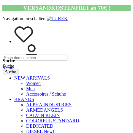
VERSANDKOSTENFREI ab 70€ !
Navigation umschalten
Suche
Suche
Menü
Suche
NEW ARRIVALS
Women
Men
Accessoires / Schuhe
BRANDS
ALPHA INDUSTRIES
ARMEDANGELS
CALVIN KLEIN
COLORFUL STANDARD
DEDICATED
DIESEL New!