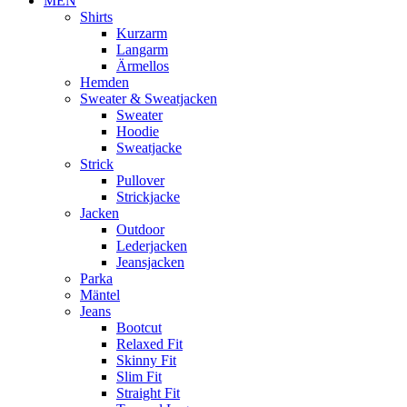
MEN
Shirts
Kurzarm
Langarm
Ärmellos
Hemden
Sweater & Sweatjacken
Sweater
Hoodie
Sweatjacke
Strick
Pullover
Strickjacke
Jacken
Outdoor
Lederjacken
Jeansjacken
Parka
Mäntel
Jeans
Bootcut
Relaxed Fit
Skinny Fit
Slim Fit
Straight Fit