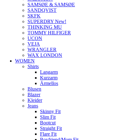
SAMSØE & SAMSØE
SANDQVIST
SKFK
SUPERDRY New!
THINKING MU
TOMMY HILFIGER
UCON
VEJA
WRANGLER
WAX LONDON
WOMEN
Shirts
Langarm
Kurzarm
Ärmellos
Blusen
Blazer
Kleider
Jeans
Skinny Fit
Slim Fit
Bootcut
Straight Fit
Flare Fit
Boyfriend/Mom Fit