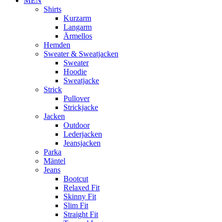
MEN
Shirts
Kurzarm
Langarm
Ärmellos
Hemden
Sweater & Sweatjacken
Sweater
Hoodie
Sweatjacke
Strick
Pullover
Strickjacke
Jacken
Outdoor
Lederjacken
Jeansjacken
Parka
Mäntel
Jeans
Bootcut
Relaxed Fit
Skinny Fit
Slim Fit
Straight Fit