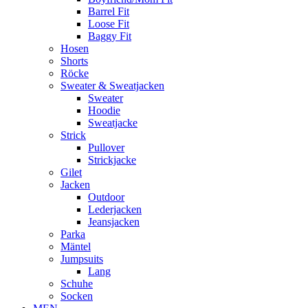
Barrel Fit
Loose Fit
Baggy Fit
Hosen
Shorts
Röcke
Sweater & Sweatjacken
Sweater
Hoodie
Sweatjacke
Strick
Pullover
Strickjacke
Gilet
Jacken
Outdoor
Lederjacken
Jeansjacken
Parka
Mäntel
Jumpsuits
Lang
Schuhe
Socken