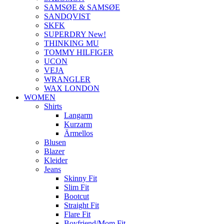
SAMSØE & SAMSØE
SANDQVIST
SKFK
SUPERDRY New!
THINKING MU
TOMMY HILFIGER
UCON
VEJA
WRANGLER
WAX LONDON
WOMEN
Shirts
Langarm
Kurzarm
Ärmellos
Blusen
Blazer
Kleider
Jeans
Skinny Fit
Slim Fit
Bootcut
Straight Fit
Flare Fit
Boyfriend/Mom Fit