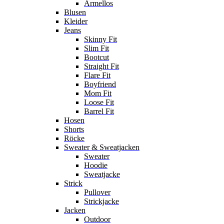
Ärmellos
Blusen
Kleider
Jeans
Skinny Fit
Slim Fit
Bootcut
Straight Fit
Flare Fit
Boyfriend
Mom Fit
Loose Fit
Barrel Fit
Hosen
Shorts
Röcke
Sweater & Sweatjacken
Sweater
Hoodie
Sweatjacke
Strick
Pullover
Strickjacke
Jacken
Outdoor