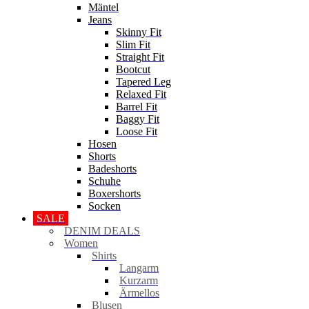
Mäntel
Jeans
Skinny Fit
Slim Fit
Straight Fit
Bootcut
Tapered Leg
Relaxed Fit
Barrel Fit
Baggy Fit
Loose Fit
Hosen
Shorts
Badeshorts
Schuhe
Boxershorts
Socken
SALE
DENIM DEALS
Women
Shirts
Langarm
Kurzarm
Ärmellos
Blusen