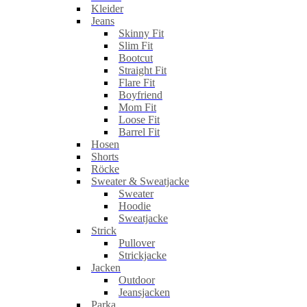
Kleider
Jeans
Skinny Fit
Slim Fit
Bootcut
Straight Fit
Flare Fit
Boyfriend
Mom Fit
Loose Fit
Barrel Fit
Hosen
Shorts
Röcke
Sweater & Sweatjacke
Sweater
Hoodie
Sweatjacke
Strick
Pullover
Strickjacke
Jacken
Outdoor
Jeansjacken
Parka