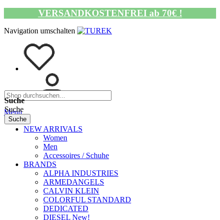
VERSANDKOSTENFREI ab 70€ !
Navigation umschalten
Suche
Suche
Menü
Suche
NEW ARRIVALS
Women
Men
Accessoires / Schuhe
BRANDS
ALPHA INDUSTRIES
ARMEDANGELS
CALVIN KLEIN
COLORFUL STANDARD
DEDICATED
DIESEL New!