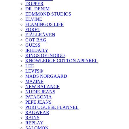
DOPPER
DR. DENIM
EDMMOND STUDIOS
ELVINE
FLAMINGOS LIFE
FORET
FJÄLLRÄVEN
GOT BAG
GUESS
IRIEDAILY
KINGS OF INDIGO
KNOWLEDGE COTTON APPAREL
LEE
LEVI'S®
MADS NORGAARD
MAZINE
NEW BALANCE
NUDIE JEANS
PATAGONIA
PEPE JEANS
PORTUGUESE FLANNEL
RAGWEAR
RAINS
REPLAY
SALOMON