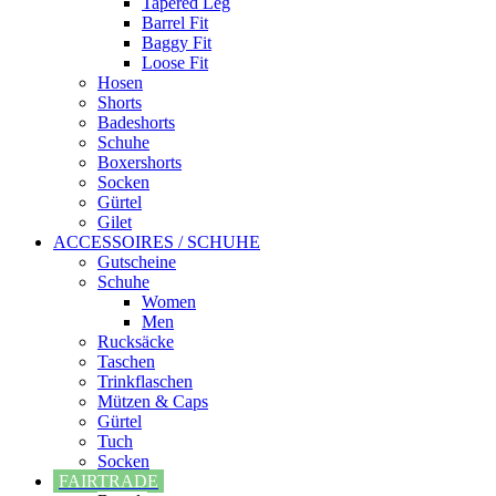
Tapered Leg
Barrel Fit
Baggy Fit
Loose Fit
Hosen
Shorts
Badeshorts
Schuhe
Boxershorts
Socken
Gürtel
Gilet
ACCESSOIRES / SCHUHE
Gutscheine
Schuhe
Women
Men
Rucksäcke
Taschen
Trinkflaschen
Mützen & Caps
Gürtel
Tuch
Socken
FAIRTRADE