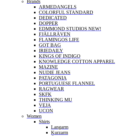
Brands
ARMEDANGELS
COLORFUL STANDARD
DEDICATED
DOPPER
EDMMOND STUDIOS NEW!
FJÄLLRÄVEN
FLAMINGOS LIFE
GOT BAG
IRIEDAILY
KINGS OF INDIGO
KNOWLEDGE COTTON APPAREL
MAZINE
NUDIE JEANS
PATAGONIA
PORTUGUESE FLANNEL
RAGWEAR
SKFK
THINKING MU
VEJA
UCON
Women
Shirts
Langarm
Kurzarm