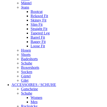
Mäntel
Jeans
Bootcut
Relaxed Fit
Skinny Fit
Slim Fit
Straight Fit
Tapered Leg
Barrel Fit
Baggy Fit
Loose Fit
Hosen
Shorts
Badeshorts
Schuhe
Boxershorts
Socken
Gürtel
Gilet
ACCESSOIRES / SCHUHE
Gutscheine
Schuhe
Women
Men
Rucksäcke