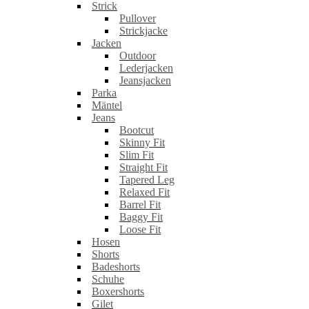
Strick
Pullover
Strickjacke
Jacken
Outdoor
Lederjacken
Jeansjacken
Parka
Mäntel
Jeans
Bootcut
Skinny Fit
Slim Fit
Straight Fit
Tapered Leg
Relaxed Fit
Barrel Fit
Baggy Fit
Loose Fit
Hosen
Shorts
Badeshorts
Schuhe
Boxershorts
Gilet