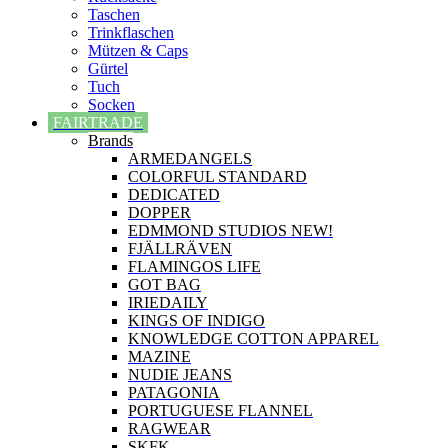
Taschen
Trinkflaschen
Mützen & Caps
Gürtel
Tuch
Socken
FAIRTRADE
Brands
ARMEDANGELS
COLORFUL STANDARD
DEDICATED
DOPPER
EDMMOND STUDIOS NEW!
FJÄLLRÄVEN
FLAMINGOS LIFE
GOT BAG
IRIEDAILY
KINGS OF INDIGO
KNOWLEDGE COTTON APPAREL
MAZINE
NUDIE JEANS
PATAGONIA
PORTUGUESE FLANNEL
RAGWEAR
SKFK