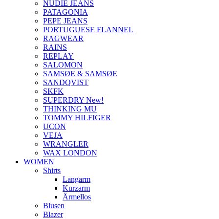
NUDIE JEANS
PATAGONIA
PEPE JEANS
PORTUGUESE FLANNEL
RAGWEAR
RAINS
REPLAY
SALOMON
SAMSØE & SAMSØE
SANDQVIST
SKFK
SUPERDRY New!
THINKING MU
TOMMY HILFIGER
UCON
VEJA
WRANGLER
WAX LONDON
WOMEN
Shirts
Langarm
Kurzarm
Ärmellos
Blusen
Blazer