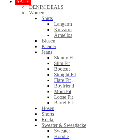
SALE
DENIM DEALS
Women
Shirts
Langarm
Kurzarm
Ärmellos
Blusen
Kleider
Jeans
Skinny Fit
Slim Fit
Bootcut
Straight Fit
Flare Fit
Boyfriend
Mom Fit
Loose Fit
Barrel Fit
Hosen
Shorts
Röcke
Sweater & Sweatjacke
Sweater
Hoodie