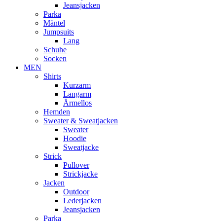
Jeansjacken
Parka
Mäntel
Jumpsuits
Lang
Schuhe
Socken
MEN
Shirts
Kurzarm
Langarm
Ärmellos
Hemden
Sweater & Sweatjacken
Sweater
Hoodie
Sweatjacke
Strick
Pullover
Strickjacke
Jacken
Outdoor
Lederjacken
Jeansjacken
Parka