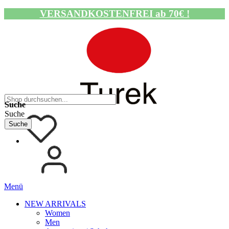
VERSANDKOSTENFREI ab 70€ !
Navigation umschalten
Suche
Suche
Suche
Menü
NEW ARRIVALS
Women
Men