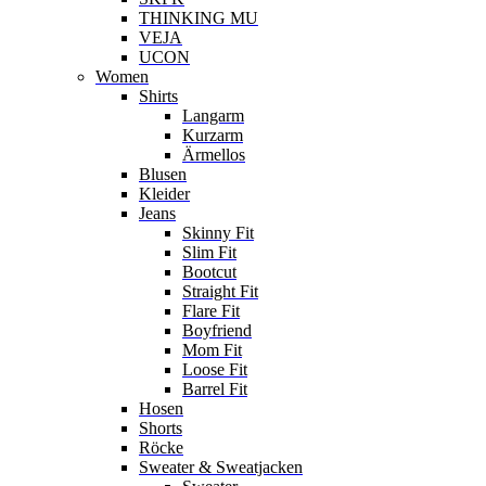
THINKING MU
VEJA
UCON
Women
Shirts
Langarm
Kurzarm
Ärmellos
Blusen
Kleider
Jeans
Skinny Fit
Slim Fit
Bootcut
Straight Fit
Flare Fit
Boyfriend
Mom Fit
Loose Fit
Barrel Fit
Hosen
Shorts
Röcke
Sweater & Sweatjacken