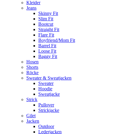
Kleider
Jeans
Skinny Fit
Slim Fit
Bootcut
Straight Fit
Flare Fit
Boyfriend/Mom Fit
Barrel Fit
Loose Fit
Baggy Fit
Hosen
Shorts
Röcke
Sweater & Sweatjacken
Sweater
Hoodie
Sweatjacke
Strick
Pullover
Strickjacke
Gilet
Jacken
Outdoor
Lederjacken