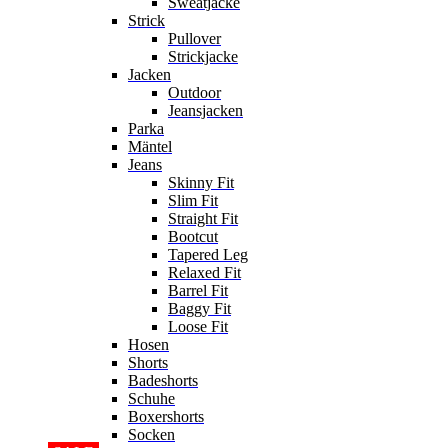
Sweatjacke
Strick
Pullover
Strickjacke
Jacken
Outdoor
Jeansjacken
Parka
Mäntel
Jeans
Skinny Fit
Slim Fit
Straight Fit
Bootcut
Tapered Leg
Relaxed Fit
Barrel Fit
Baggy Fit
Loose Fit
Hosen
Shorts
Badeshorts
Schuhe
Boxershorts
Socken