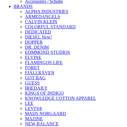
Accessoires / Schuhe
BRANDS
ALPHA INDUSTRIES
ARMEDANGELS
CALVIN KLEIN
COLORFUL STANDARD
DEDICATED
DIESEL New!
DOPPER
DR. DENIM
EDMMOND STUDIOS
ELVINE
FLAMINGOS LIFE
FORET
FJÄLLRÄVEN
GOT BAG
GUESS
IRIEDAILY
KINGS OF INDIGO
KNOWLEDGE COTTON APPAREL
LEE
LEVI'S®
MADS NORGAARD
MAZINE
NEW BALANCE