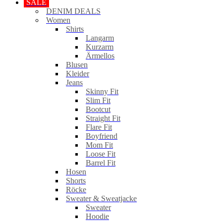
SALE
DENIM DEALS
Women
Shirts
Langarm
Kurzarm
Ärmellos
Blusen
Kleider
Jeans
Skinny Fit
Slim Fit
Bootcut
Straight Fit
Flare Fit
Boyfriend
Mom Fit
Loose Fit
Barrel Fit
Hosen
Shorts
Röcke
Sweater & Sweatjacke
Sweater
Hoodie