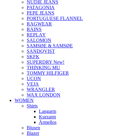
NUDIE JEANS
PATAGONIA
PEPE JEANS
PORTUGUESE FLANNEL
RAGWEAR
RAINS
REPLAY
SALOMON
SAMSØE & SAMSØE
SANDQVIST
SKFK
SUPERDRY New!
THINKING MU
TOMMY HILFIGER
UCON
VEJA
WRANGLER
WAX LONDON
WOMEN
Shirts
Langarm
Kurzarm
Ärmellos
Blusen
Blazer