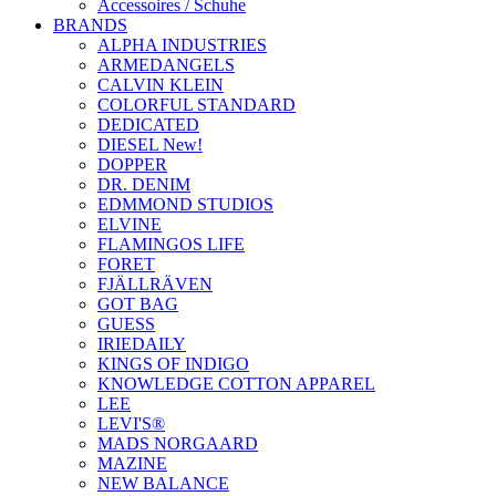
Accessoires / Schuhe
BRANDS
ALPHA INDUSTRIES
ARMEDANGELS
CALVIN KLEIN
COLORFUL STANDARD
DEDICATED
DIESEL New!
DOPPER
DR. DENIM
EDMMOND STUDIOS
ELVINE
FLAMINGOS LIFE
FORET
FJÄLLRÄVEN
GOT BAG
GUESS
IRIEDAILY
KINGS OF INDIGO
KNOWLEDGE COTTON APPAREL
LEE
LEVI'S®
MADS NORGAARD
MAZINE
NEW BALANCE