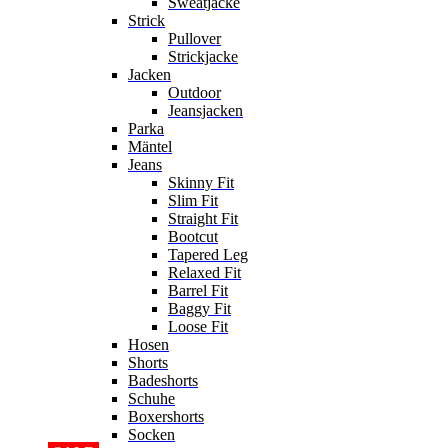
Sweatjacke
Strick
Pullover
Strickjacke
Jacken
Outdoor
Jeansjacken
Parka
Mäntel
Jeans
Skinny Fit
Slim Fit
Straight Fit
Bootcut
Tapered Leg
Relaxed Fit
Barrel Fit
Baggy Fit
Loose Fit
Hosen
Shorts
Badeshorts
Schuhe
Boxershorts
Socken