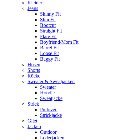
Kleider
Jeans
Skinny Fit
Slim Fit
Bootcut
Straight Fit
Flare Fit
Boyfriend/Mom Fit
Barrel Fit
Loose Fit
Baggy Fit
Hosen
Shorts
Röcke
Sweater & Sweatjacken
Sweater
Hoodie
Sweatjacke
Strick
Pullover
Strickjacke
Gilet
Jacken
Outdoor
Lederjacken