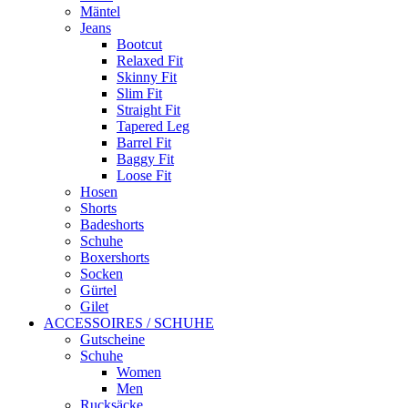
Mäntel
Jeans
Bootcut
Relaxed Fit
Skinny Fit
Slim Fit
Straight Fit
Tapered Leg
Barrel Fit
Baggy Fit
Loose Fit
Hosen
Shorts
Badeshorts
Schuhe
Boxershorts
Socken
Gürtel
Gilet
ACCESSOIRES / SCHUHE
Gutscheine
Schuhe
Women
Men
Rucksäcke