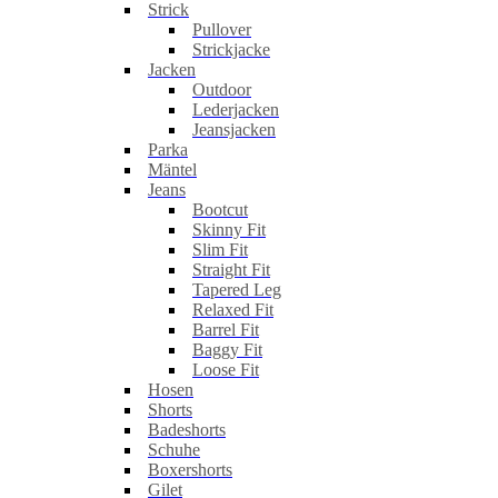
Strick
Pullover
Strickjacke
Jacken
Outdoor
Lederjacken
Jeansjacken
Parka
Mäntel
Jeans
Bootcut
Skinny Fit
Slim Fit
Straight Fit
Tapered Leg
Relaxed Fit
Barrel Fit
Baggy Fit
Loose Fit
Hosen
Shorts
Badeshorts
Schuhe
Boxershorts
Gilet