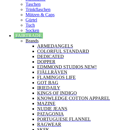
Taschen
Trinkflaschen
Mützen & Caps
Gürtel
Tuch
Socken
FAIRTRADE
Brands
ARMEDANGELS
COLORFUL STANDARD
DEDICATED
DOPPER
EDMMOND STUDIOS NEW!
FJÄLLRÄVEN
FLAMINGOS LIFE
GOT BAG
IRIEDAILY
KINGS OF INDIGO
KNOWLEDGE COTTON APPAREL
MAZINE
NUDIE JEANS
PATAGONIA
PORTUGUESE FLANNEL
RAGWEAR
SKFK