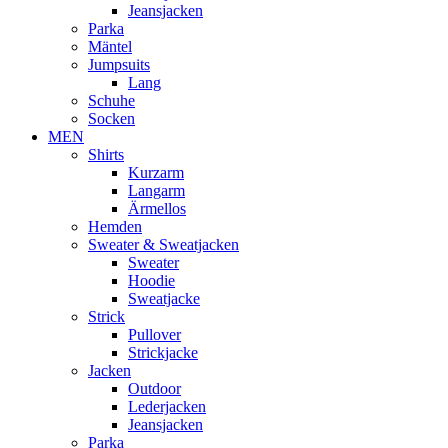
Jeansjacken
Parka
Mäntel
Jumpsuits
Lang
Schuhe
Socken
MEN
Shirts
Kurzarm
Langarm
Ärmellos
Hemden
Sweater & Sweatjacken
Sweater
Hoodie
Sweatjacke
Strick
Pullover
Strickjacke
Jacken
Outdoor
Lederjacken
Jeansjacken
Parka