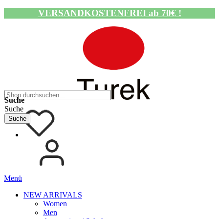
VERSANDKOSTENFREI ab 70€ !
Navigation umschalten
Suche
Suche
Suche
Menü
NEW ARRIVALS
Women
Men