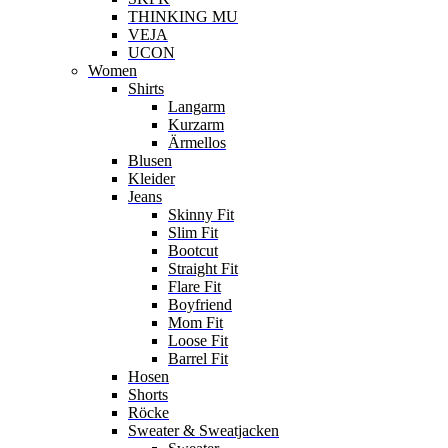
THINKING MU
VEJA
UCON
Women
Shirts
Langarm
Kurzarm
Ärmellos
Blusen
Kleider
Jeans
Skinny Fit
Slim Fit
Bootcut
Straight Fit
Flare Fit
Boyfriend
Mom Fit
Loose Fit
Barrel Fit
Hosen
Shorts
Röcke
Sweater & Sweatjacken