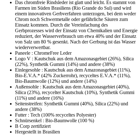
Das chromfreie Rindsleder ist glatt und leicht. Es stammt von
Farmen im Süden Brasiliens (Rio Grande do Sul) und wird
einem innovativen Gerbverfahren unterzogen, bei dem weder
Chrom noch Schwermetalle oder gefährliche Säuren zum
Einsatz kommen. Durch die Vereinfachung des
Gerbprozesses wird der Einsatz von Chemikalien und Energie
reduziert, der Wasserverbrauch um etwa 40% und der Einsatz
von Salz um 80 % gesenkt. Nach der Gerbung ist das Wasser
wiederverwertbar.
Paneele : ChromeFree Leder
Logo V : Kautschuk aus dem Amazonasgebiet (26%), Silica
(22%), Synthetik Gummi (14%) und andere (38%)
Einlegesohle : Kautschuk aus dem Amazonasgebiet (11%),
Bio-E.V.A.* (42% Zuckerrohr), recyceltes E.V.A.* (11%),
Bio-Baumwolle (12%) und andere (14%)
Außensohle : Kautschuk aus dem Amazonasgebiet (40%),
Silica (23%), recycelter Kautschuk (10%), Synthetik Gummi
(11%) und andere (16%)
Seitenstreifen: Synthetik Gummi (40%), Silica (22%) und
andere (38%)
Futter : Tech (100% recyceltes Polyester)
Schnürsenkel : Bio-Baumwolle (100 %)
B Corp zertifiziert
Hergestellt in Brasilien