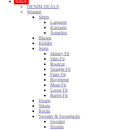
SALE
DENIM DEALS
Women
Shirts
Langarm
Kurzarm
Ärmellos
Blusen
Kleider
Jeans
Skinny Fit
Slim Fit
Bootcut
Straight Fit
Flare Fit
Boyfriend
Mom Fit
Loose Fit
Barrel Fit
Hosen
Shorts
Röcke
Sweater & Sweatjacke
Sweater
Hoodie