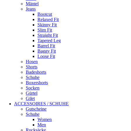
Mäntel
Jeans
Bootcut
Relaxed Fit
Skinny Fit
Slim Fit
Straight Fit
Tapered Leg
Barrel Fit
Baggy Fit
Loose Fit
Hosen
Shorts
Badeshorts
Schuhe
Boxershorts
Socken
Gürtel
Gilet
ACCESSOIRES / SCHUHE
Gutscheine
Schuhe
Women
Men
Rucksäcke