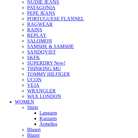
NUDIE JEANS
PATAGONIA
PEPE JEANS
PORTUGUESE FLANNEL
RAGWEAR
RAINS
REPLAY
SALOMON
SAMSØE & SAMSØE
SANDQVIST
SKFK
SUPERDRY New!
THINKING MU
TOMMY HILFIGER
UCON
VEJA
WRANGLER
WAX LONDON
WOMEN
Shirts
Langarm
Kurzarm
Ärmellos
Blusen
Blazer