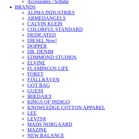
Accessoires / Schuhe
BRANDS
ALPHA INDUSTRIES
ARMEDANGELS
CALVIN KLEIN
COLORFUL STANDARD
DEDICATED
DIESEL New!
DOPPER
DR. DENIM
EDMMOND STUDIOS
ELVINE
FLAMINGOS LIFE
FORET
FJÄLLRÄVEN
GOT BAG
GUESS
IRIEDAILY
KINGS OF INDIGO
KNOWLEDGE COTTON APPAREL
LEE
LEVI'S®
MADS NORGAARD
MAZINE
NEW BALANCE