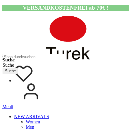
VERSANDKOSTENFREI ab 70€ !
Navigation umschalten
Suche
Suche
Suche
Menü
NEW ARRIVALS
Women
Men