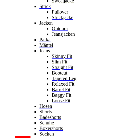
Sweatjacke
Strick
Pullover
Strickjacke
Jacken
Outdoor
Jeansjacken
Parka
Mäntel
Jeans
Skinny Fit
Slim Fit
Straight Fit
Bootcut
Tapered Leg
Relaxed Fit
Barrel Fit
Baggy Fit
Loose Fit
Hosen
Shorts
Badeshorts
Schuhe
Boxershorts
Socken