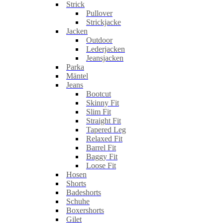
Strick
Pullover
Strickjacke
Jacken
Outdoor
Lederjacken
Jeansjacken
Parka
Mäntel
Jeans
Bootcut
Skinny Fit
Slim Fit
Straight Fit
Tapered Leg
Relaxed Fit
Barrel Fit
Baggy Fit
Loose Fit
Hosen
Shorts
Badeshorts
Schuhe
Boxershorts
Gilet