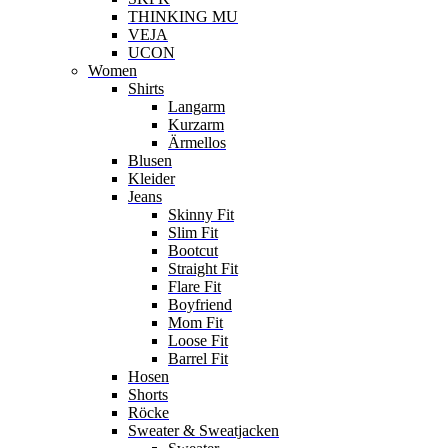
THINKING MU
VEJA
UCON
Women
Shirts
Langarm
Kurzarm
Ärmellos
Blusen
Kleider
Jeans
Skinny Fit
Slim Fit
Bootcut
Straight Fit
Flare Fit
Boyfriend
Mom Fit
Loose Fit
Barrel Fit
Hosen
Shorts
Röcke
Sweater & Sweatjacken