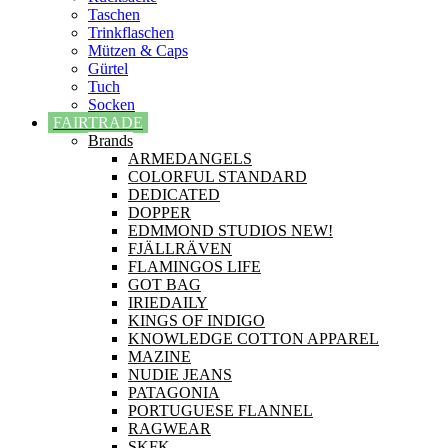
Taschen
Trinkflaschen
Mützen & Caps
Gürtel
Tuch
Socken
FAIRTRADE
Brands
ARMEDANGELS
COLORFUL STANDARD
DEDICATED
DOPPER
EDMMOND STUDIOS NEW!
FJÄLLRÄVEN
FLAMINGOS LIFE
GOT BAG
IRIEDAILY
KINGS OF INDIGO
KNOWLEDGE COTTON APPAREL
MAZINE
NUDIE JEANS
PATAGONIA
PORTUGUESE FLANNEL
RAGWEAR
SKFK