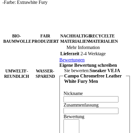
-Farbe: Extrawhite Fury
BIO-
FAIR
NACHHALTIGE
RECYCELTE
BAUMWOLLE
PRODUZIERT
MATERIALIEN
MATERIALIEN
Mehr Information
Lieferzeit
2-4 Werktage
Bewertungen
Eigene Bewertung schreiben
Sie bewerten:
Sneaker VEJA
UMWELTF-
WASSER-
Campo Chromefree Leather
REUNDLICH
SPAREND
White Fury Men
Nickname
Zusammenfassung
Bewertung