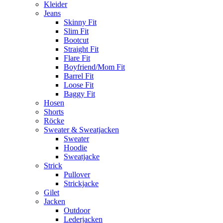
Kleider
Jeans
Skinny Fit
Slim Fit
Bootcut
Straight Fit
Flare Fit
Boyfriend/Mom Fit
Barrel Fit
Loose Fit
Baggy Fit
Hosen
Shorts
Röcke
Sweater & Sweatjacken
Sweater
Hoodie
Sweatjacke
Strick
Pullover
Strickjacke
Gilet
Jacken
Outdoor
Lederjacken