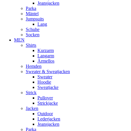
Jeansjacken
Parka
Mäntel
Jumpsuits
Lang
Schuhe
Socken
MEN
Shirts
Kurzarm
Langarm
Ärmellos
Hemden
Sweater & Sweatjacken
Sweater
Hoodie
Sweatjacke
Strick
Pullover
Strickjacke
Jacken
Outdoor
Lederjacken
Jeansjacken
Parka