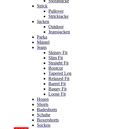
Sweatjacke
Strick
Pullover
Strickjacke
Jacken
Outdoor
Jeansjacken
Parka
Mäntel
Jeans
Skinny Fit
Slim Fit
Straight Fit
Bootcut
Tapered Leg
Relaxed Fit
Barrel Fit
Baggy Fit
Loose Fit
Hosen
Shorts
Badeshorts
Schuhe
Boxershorts
Socken