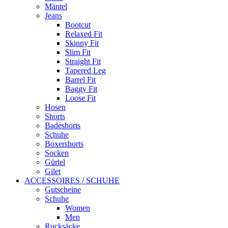
Mäntel
Jeans
Bootcut
Relaxed Fit
Skinny Fit
Slim Fit
Straight Fit
Tapered Leg
Barrel Fit
Baggy Fit
Loose Fit
Hosen
Shorts
Badeshorts
Schuhe
Boxershorts
Socken
Gürtel
Gilet
ACCESSOIRES / SCHUHE
Gutscheine
Schuhe
Women
Men
Rucksäcke