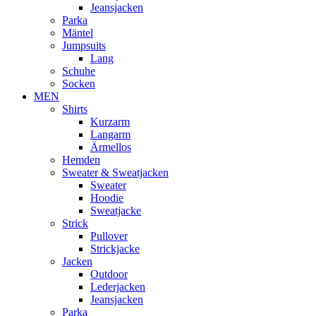
Jeansjacken
Parka
Mäntel
Jumpsuits
Lang
Schuhe
Socken
MEN
Shirts
Kurzarm
Langarm
Ärmellos
Hemden
Sweater & Sweatjacken
Sweater
Hoodie
Sweatjacke
Strick
Pullover
Strickjacke
Jacken
Outdoor
Lederjacken
Jeansjacken
Parka