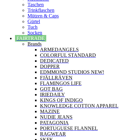
Taschen
Trinkflaschen
Mützen & Caps
Gürtel
Tuch
Socken
FAIRTRADE
Brands
ARMEDANGELS
COLORFUL STANDARD
DEDICATED
DOPPER
EDMMOND STUDIOS NEW!
FJÄLLRÄVEN
FLAMINGOS LIFE
GOT BAG
IRIEDAILY
KINGS OF INDIGO
KNOWLEDGE COTTON APPAREL
MAZINE
NUDIE JEANS
PATAGONIA
PORTUGUESE FLANNEL
RAGWEAR
SKFK