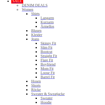
SALE
DENIM DEALS
Women
Shirts
Langarm
Kurzarm
Ärmellos
Blusen
Kleider
Jeans
Skinny Fit
Slim Fit
Bootcut
Straight Fit
Flare Fit
Boyfriend
Mom Fit
Loose Fit
Barrel Fit
Hosen
Shorts
Röcke
Sweater & Sweatjacke
Sweater
Hoodie