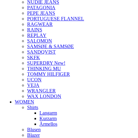
NUDIE JEANS
PATAGONIA
PEPE JEANS
PORTUGUESE FLANNEL
RAGWEAR
RAINS
REPLAY
SALOMON
SAMSØE & SAMSØE
SANDQVIST
SKFK
SUPERDRY New!
THINKING MU
TOMMY HILFIGER
UCON
VEJA
WRANGLER
WAX LONDON
WOMEN
Shirts
Langarm
Kurzarm
Ärmellos
Blusen
Blazer