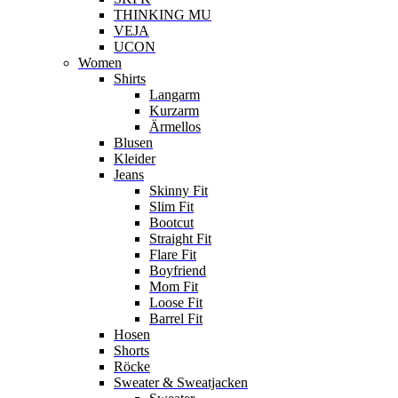
THINKING MU
VEJA
UCON
Women
Shirts
Langarm
Kurzarm
Ärmellos
Blusen
Kleider
Jeans
Skinny Fit
Slim Fit
Bootcut
Straight Fit
Flare Fit
Boyfriend
Mom Fit
Loose Fit
Barrel Fit
Hosen
Shorts
Röcke
Sweater & Sweatjacken