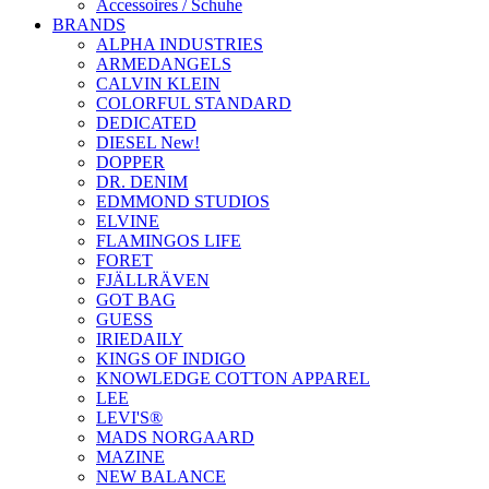
Accessoires / Schuhe
BRANDS
ALPHA INDUSTRIES
ARMEDANGELS
CALVIN KLEIN
COLORFUL STANDARD
DEDICATED
DIESEL New!
DOPPER
DR. DENIM
EDMMOND STUDIOS
ELVINE
FLAMINGOS LIFE
FORET
FJÄLLRÄVEN
GOT BAG
GUESS
IRIEDAILY
KINGS OF INDIGO
KNOWLEDGE COTTON APPAREL
LEE
LEVI'S®
MADS NORGAARD
MAZINE
NEW BALANCE