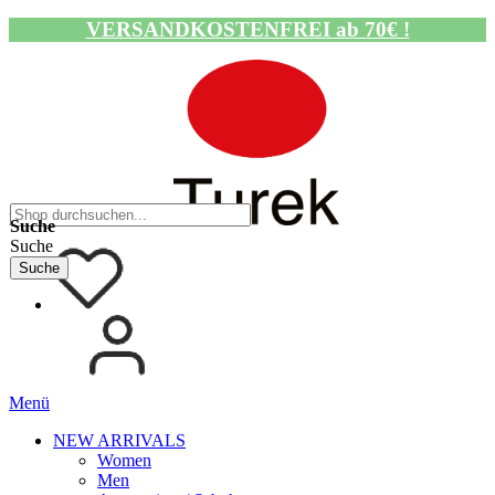
VERSANDKOSTENFREI ab 70€ !
Navigation umschalten
Suche
Suche
Suche
Menü
NEW ARRIVALS
Women
Men