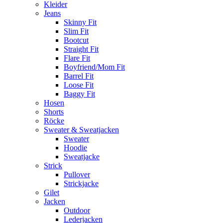
Kleider
Jeans
Skinny Fit
Slim Fit
Bootcut
Straight Fit
Flare Fit
Boyfriend/Mom Fit
Barrel Fit
Loose Fit
Baggy Fit
Hosen
Shorts
Röcke
Sweater & Sweatjacken
Sweater
Hoodie
Sweatjacke
Strick
Pullover
Strickjacke
Gilet
Jacken
Outdoor
Lederjacken