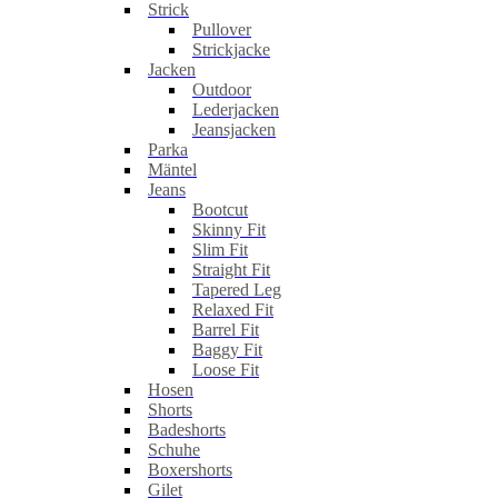
Strick
Pullover
Strickjacke
Jacken
Outdoor
Lederjacken
Jeansjacken
Parka
Mäntel
Jeans
Bootcut
Skinny Fit
Slim Fit
Straight Fit
Tapered Leg
Relaxed Fit
Barrel Fit
Baggy Fit
Loose Fit
Hosen
Shorts
Badeshorts
Schuhe
Boxershorts
Gilet