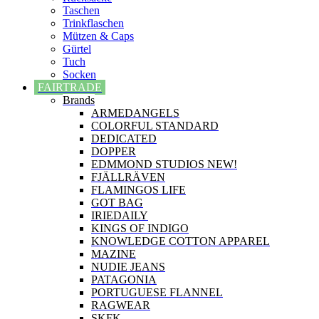
Taschen
Trinkflaschen
Mützen & Caps
Gürtel
Tuch
Socken
FAIRTRADE
Brands
ARMEDANGELS
COLORFUL STANDARD
DEDICATED
DOPPER
EDMMOND STUDIOS NEW!
FJÄLLRÄVEN
FLAMINGOS LIFE
GOT BAG
IRIEDAILY
KINGS OF INDIGO
KNOWLEDGE COTTON APPAREL
MAZINE
NUDIE JEANS
PATAGONIA
PORTUGUESE FLANNEL
RAGWEAR
SKFK