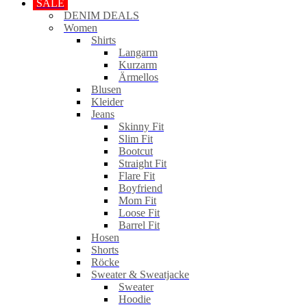
SALE
DENIM DEALS
Women
Shirts
Langarm
Kurzarm
Ärmellos
Blusen
Kleider
Jeans
Skinny Fit
Slim Fit
Bootcut
Straight Fit
Flare Fit
Boyfriend
Mom Fit
Loose Fit
Barrel Fit
Hosen
Shorts
Röcke
Sweater & Sweatjacke
Sweater
Hoodie