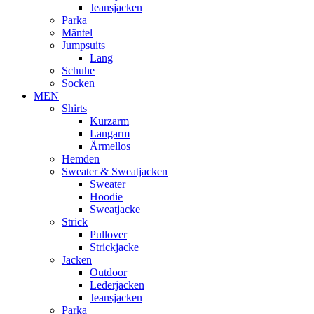
Jeansjacken
Parka
Mäntel
Jumpsuits
Lang
Schuhe
Socken
MEN
Shirts
Kurzarm
Langarm
Ärmellos
Hemden
Sweater & Sweatjacken
Sweater
Hoodie
Sweatjacke
Strick
Pullover
Strickjacke
Jacken
Outdoor
Lederjacken
Jeansjacken
Parka