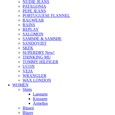
NUDIE JEANS
PATAGONIA
PEPE JEANS
PORTUGUESE FLANNEL
RAGWEAR
RAINS
REPLAY
SALOMON
SAMSØE & SAMSØE
SANDQVIST
SKFK
SUPERDRY New!
THINKING MU
TOMMY HILFIGER
UCON
VEJA
WRANGLER
WAX LONDON
WOMEN
Shirts
Langarm
Kurzarm
Ärmellos
Blusen
Blazer