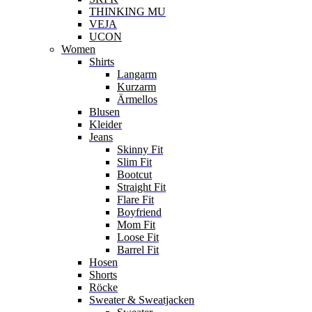
THINKING MU
VEJA
UCON
Women
Shirts
Langarm
Kurzarm
Ärmellos
Blusen
Kleider
Jeans
Skinny Fit
Slim Fit
Bootcut
Straight Fit
Flare Fit
Boyfriend
Mom Fit
Loose Fit
Barrel Fit
Hosen
Shorts
Röcke
Sweater & Sweatjacken