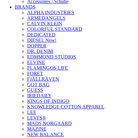
Accessoires / Schuhe
BRANDS
ALPHA INDUSTRIES
ARMEDANGELS
CALVIN KLEIN
COLORFUL STANDARD
DEDICATED
DIESEL New!
DOPPER
DR. DENIM
EDMMOND STUDIOS
ELVINE
FLAMINGOS LIFE
FORET
FJÄLLRÄVEN
GOT BAG
GUESS
IRIEDAILY
KINGS OF INDIGO
KNOWLEDGE COTTON APPAREL
LEE
LEVI'S®
MADS NORGAARD
MAZINE
NEW BALANCE