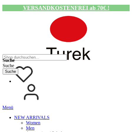
VERSANDKOSTENFREI ab 70€ !
Navigation umschalten
Suche
Suche
Suche
Menü
NEW ARRIVALS
Women
Men