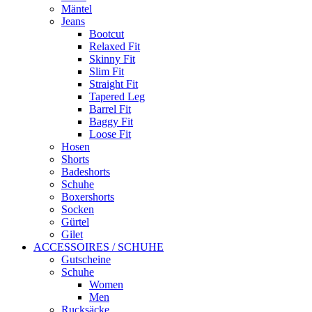
Mäntel
Jeans
Bootcut
Relaxed Fit
Skinny Fit
Slim Fit
Straight Fit
Tapered Leg
Barrel Fit
Baggy Fit
Loose Fit
Hosen
Shorts
Badeshorts
Schuhe
Boxershorts
Socken
Gürtel
Gilet
ACCESSOIRES / SCHUHE
Gutscheine
Schuhe
Women
Men
Rucksäcke