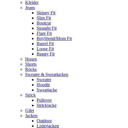
Kleider
Jeans
Skinny Fit
Slim Fit
Bootcut
Straight Fit
Flare Fit
Boyfriend/Mom Fit
Barrel Fit
Loose Fit
Baggy Fit
Hosen
Shorts
Röcke
Sweater & Sweatjacken
Sweater
Hoodie
Sweatjacke
Strick
Pullover
Strickjacke
Gilet
Jacken
Outdoor
Lederjacken