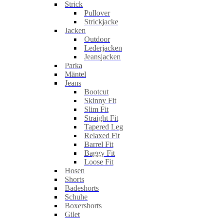
Strick
Pullover
Strickjacke
Jacken
Outdoor
Lederjacken
Jeansjacken
Parka
Mäntel
Jeans
Bootcut
Skinny Fit
Slim Fit
Straight Fit
Tapered Leg
Relaxed Fit
Barrel Fit
Baggy Fit
Loose Fit
Hosen
Shorts
Badeshorts
Schuhe
Boxershorts
Gilet