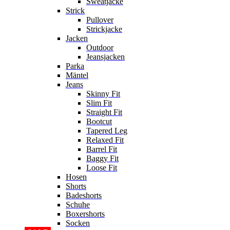
Sweatjacke
Strick
Pullover
Strickjacke
Jacken
Outdoor
Jeansjacken
Parka
Mäntel
Jeans
Skinny Fit
Slim Fit
Straight Fit
Bootcut
Tapered Leg
Relaxed Fit
Barrel Fit
Baggy Fit
Loose Fit
Hosen
Shorts
Badeshorts
Schuhe
Boxershorts
Socken