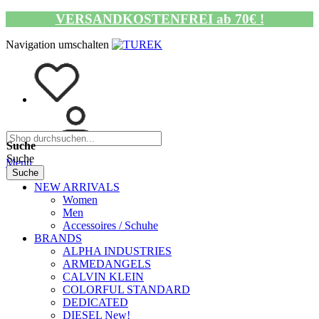
VERSANDKOSTENFREI ab 70€ !
Navigation umschalten
Suche
Suche
Menü
Suche
NEW ARRIVALS
Women
Men
Accessoires / Schuhe
BRANDS
ALPHA INDUSTRIES
ARMEDANGELS
CALVIN KLEIN
COLORFUL STANDARD
DEDICATED
DIESEL New!