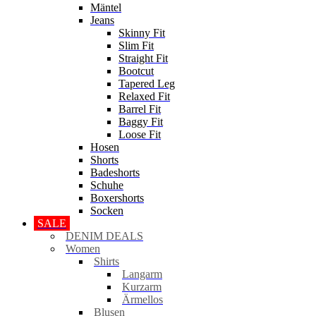
Mäntel
Jeans
Skinny Fit
Slim Fit
Straight Fit
Bootcut
Tapered Leg
Relaxed Fit
Barrel Fit
Baggy Fit
Loose Fit
Hosen
Shorts
Badeshorts
Schuhe
Boxershorts
Socken
SALE
DENIM DEALS
Women
Shirts
Langarm
Kurzarm
Ärmellos
Blusen