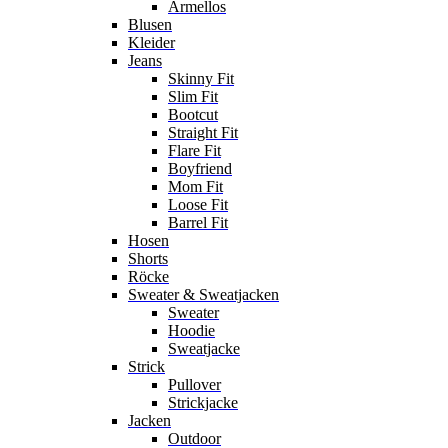
Ärmellos
Blusen
Kleider
Jeans
Skinny Fit
Slim Fit
Bootcut
Straight Fit
Flare Fit
Boyfriend
Mom Fit
Loose Fit
Barrel Fit
Hosen
Shorts
Röcke
Sweater & Sweatjacken
Sweater
Hoodie
Sweatjacke
Strick
Pullover
Strickjacke
Jacken
Outdoor