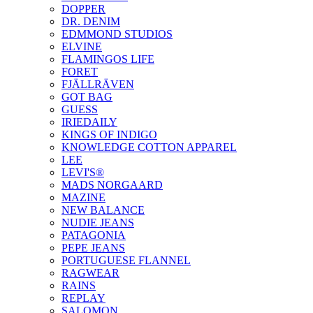
DOPPER
DR. DENIM
EDMMOND STUDIOS
ELVINE
FLAMINGOS LIFE
FORET
FJÄLLRÄVEN
GOT BAG
GUESS
IRIEDAILY
KINGS OF INDIGO
KNOWLEDGE COTTON APPAREL
LEE
LEVI'S®
MADS NORGAARD
MAZINE
NEW BALANCE
NUDIE JEANS
PATAGONIA
PEPE JEANS
PORTUGUESE FLANNEL
RAGWEAR
RAINS
REPLAY
SALOMON