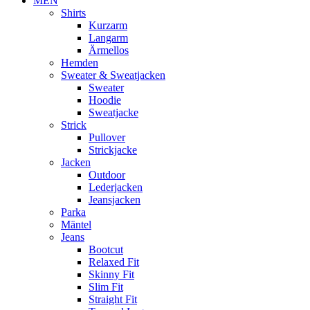
MEN
Shirts
Kurzarm
Langarm
Ärmellos
Hemden
Sweater & Sweatjacken
Sweater
Hoodie
Sweatjacke
Strick
Pullover
Strickjacke
Jacken
Outdoor
Lederjacken
Jeansjacken
Parka
Mäntel
Jeans
Bootcut
Relaxed Fit
Skinny Fit
Slim Fit
Straight Fit