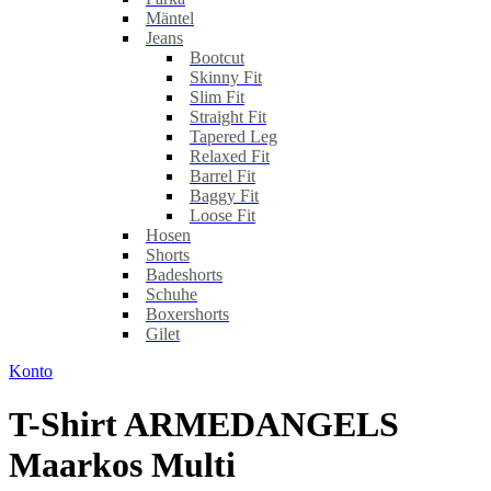
Mäntel
Jeans
Bootcut
Skinny Fit
Slim Fit
Straight Fit
Tapered Leg
Relaxed Fit
Barrel Fit
Baggy Fit
Loose Fit
Hosen
Shorts
Badeshorts
Schuhe
Boxershorts
Gilet
Konto
T-Shirt ARMEDANGELS
Maarkos Multi