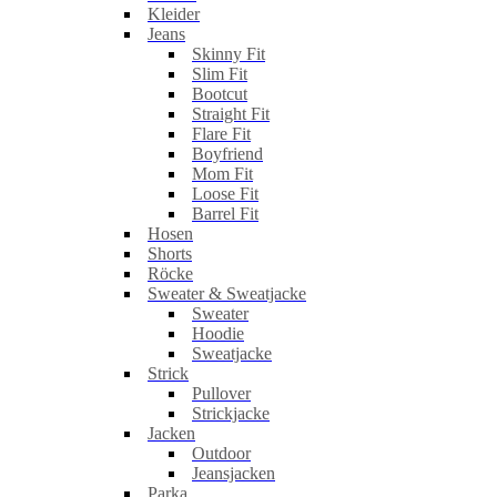
Kleider
Jeans
Skinny Fit
Slim Fit
Bootcut
Straight Fit
Flare Fit
Boyfriend
Mom Fit
Loose Fit
Barrel Fit
Hosen
Shorts
Röcke
Sweater & Sweatjacke
Sweater
Hoodie
Sweatjacke
Strick
Pullover
Strickjacke
Jacken
Outdoor
Jeansjacken
Parka