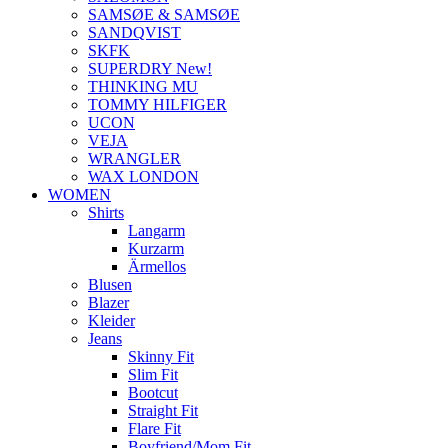
SAMSØE & SAMSØE
SANDQVIST
SKFK
SUPERDRY New!
THINKING MU
TOMMY HILFIGER
UCON
VEJA
WRANGLER
WAX LONDON
WOMEN
Shirts
Langarm
Kurzarm
Ärmellos
Blusen
Blazer
Kleider
Jeans
Skinny Fit
Slim Fit
Bootcut
Straight Fit
Flare Fit
Boyfriend/Mom Fit