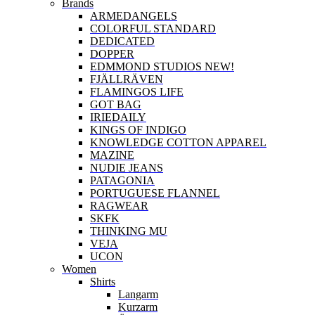
Brands
ARMEDANGELS
COLORFUL STANDARD
DEDICATED
DOPPER
EDMMOND STUDIOS NEW!
FJÄLLRÄVEN
FLAMINGOS LIFE
GOT BAG
IRIEDAILY
KINGS OF INDIGO
KNOWLEDGE COTTON APPAREL
MAZINE
NUDIE JEANS
PATAGONIA
PORTUGUESE FLANNEL
RAGWEAR
SKFK
THINKING MU
VEJA
UCON
Women
Shirts
Langarm
Kurzarm