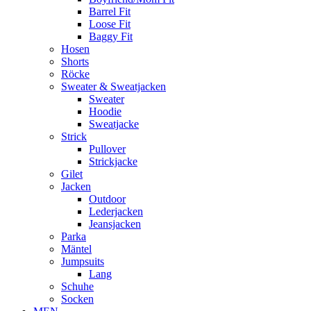
Barrel Fit
Loose Fit
Baggy Fit
Hosen
Shorts
Röcke
Sweater & Sweatjacken
Sweater
Hoodie
Sweatjacke
Strick
Pullover
Strickjacke
Gilet
Jacken
Outdoor
Lederjacken
Jeansjacken
Parka
Mäntel
Jumpsuits
Lang
Schuhe
Socken