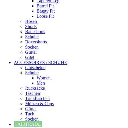
Tapered Leg
Barrel Fit
Baggy Fit
Loose Fit
Hosen
Shorts
Badeshorts
Schuhe
Boxershorts
Socken
Gürtel
Gilet
ACCESSOIRES / SCHUHE
Gutscheine
Schuhe
Women
Men
Rucksäcke
Taschen
Trinkflaschen
Mützen & Caps
Gürtel
Tuch
Socken
FAIRTRADE