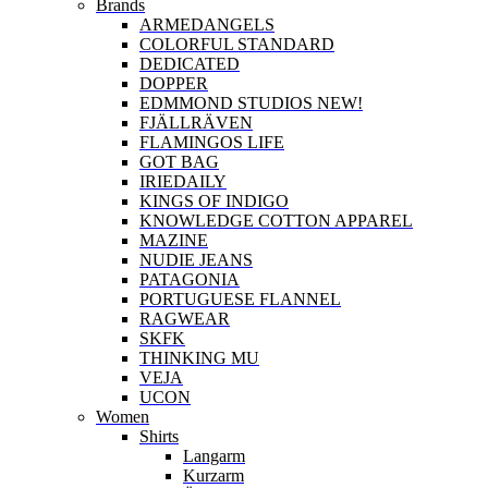
Brands
ARMEDANGELS
COLORFUL STANDARD
DEDICATED
DOPPER
EDMMOND STUDIOS NEW!
FJÄLLRÄVEN
FLAMINGOS LIFE
GOT BAG
IRIEDAILY
KINGS OF INDIGO
KNOWLEDGE COTTON APPAREL
MAZINE
NUDIE JEANS
PATAGONIA
PORTUGUESE FLANNEL
RAGWEAR
SKFK
THINKING MU
VEJA
UCON
Women
Shirts
Langarm
Kurzarm