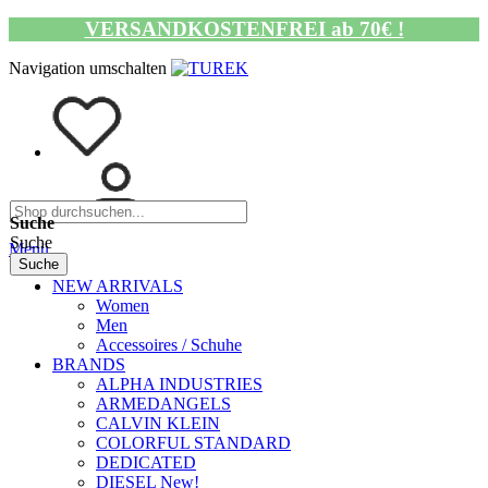
VERSANDKOSTENFREI ab 70€ !
Navigation umschalten
Suche
Suche
Menü
Suche
NEW ARRIVALS
Women
Men
Accessoires / Schuhe
BRANDS
ALPHA INDUSTRIES
ARMEDANGELS
CALVIN KLEIN
COLORFUL STANDARD
DEDICATED
DIESEL New!