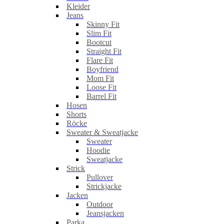
Kleider
Jeans
Skinny Fit
Slim Fit
Bootcut
Straight Fit
Flare Fit
Boyfriend
Mom Fit
Loose Fit
Barrel Fit
Hosen
Shorts
Röcke
Sweater & Sweatjacke
Sweater
Hoodie
Sweatjacke
Strick
Pullover
Strickjacke
Jacken
Outdoor
Jeansjacken
Parka