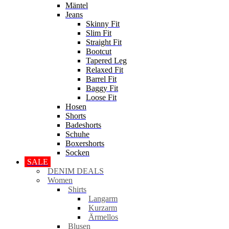
Mäntel
Jeans
Skinny Fit
Slim Fit
Straight Fit
Bootcut
Tapered Leg
Relaxed Fit
Barrel Fit
Baggy Fit
Loose Fit
Hosen
Shorts
Badeshorts
Schuhe
Boxershorts
Socken
SALE
DENIM DEALS
Women
Shirts
Langarm
Kurzarm
Ärmellos
Blusen