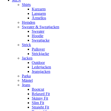
MEN
Shirts
Kurzarm
Langarm
Ärmellos
Hemden
Sweater & Sweatjacken
Sweater
Hoodie
Sweatjacke
Strick
Pullover
Strickjacke
Jacken
Outdoor
Lederjacken
Jeansjacken
Parka
Mäntel
Jeans
Bootcut
Relaxed Fit
Skinny Fit
Slim Fit
Straight Fit