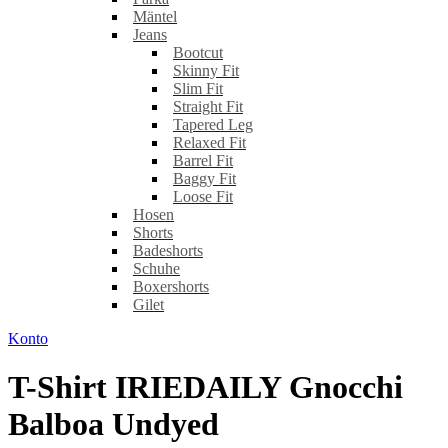
Mäntel
Jeans
Bootcut
Skinny Fit
Slim Fit
Straight Fit
Tapered Leg
Relaxed Fit
Barrel Fit
Baggy Fit
Loose Fit
Hosen
Shorts
Badeshorts
Schuhe
Boxershorts
Gilet
Konto
T-Shirt IRIEDAILY Gnocchi
Balboa Undyed