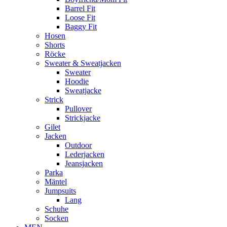
Barrel Fit
Loose Fit
Baggy Fit
Hosen
Shorts
Röcke
Sweater & Sweatjacken
Sweater
Hoodie
Sweatjacke
Strick
Pullover
Strickjacke
Gilet
Jacken
Outdoor
Lederjacken
Jeansjacken
Parka
Mäntel
Jumpsuits
Lang
Schuhe
Socken