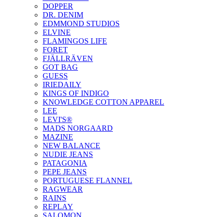
DOPPER
DR. DENIM
EDMMOND STUDIOS
ELVINE
FLAMINGOS LIFE
FORET
FJÄLLRÄVEN
GOT BAG
GUESS
IRIEDAILY
KINGS OF INDIGO
KNOWLEDGE COTTON APPAREL
LEE
LEVI'S®
MADS NORGAARD
MAZINE
NEW BALANCE
NUDIE JEANS
PATAGONIA
PEPE JEANS
PORTUGUESE FLANNEL
RAGWEAR
RAINS
REPLAY
SALOMON