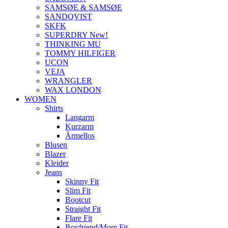
SAMSØE & SAMSØE
SANDQVIST
SKFK
SUPERDRY New!
THINKING MU
TOMMY HILFIGER
UCON
VEJA
WRANGLER
WAX LONDON
WOMEN
Shirts
Langarm
Kurzarm
Ärmellos
Blusen
Blazer
Kleider
Jeans
Skinny Fit
Slim Fit
Bootcut
Straight Fit
Flare Fit
Boyfriend/Mom Fit