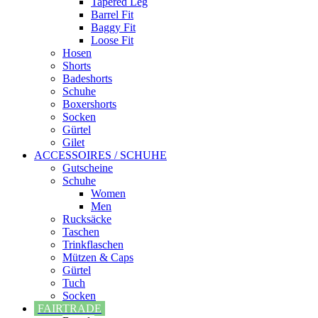
Tapered Leg
Barrel Fit
Baggy Fit
Loose Fit
Hosen
Shorts
Badeshorts
Schuhe
Boxershorts
Socken
Gürtel
Gilet
ACCESSOIRES / SCHUHE
Gutscheine
Schuhe
Women
Men
Rucksäcke
Taschen
Trinkflaschen
Mützen & Caps
Gürtel
Tuch
Socken
FAIRTRADE