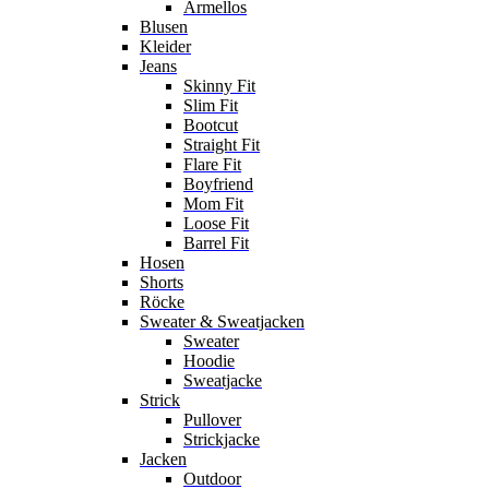
Ärmellos
Blusen
Kleider
Jeans
Skinny Fit
Slim Fit
Bootcut
Straight Fit
Flare Fit
Boyfriend
Mom Fit
Loose Fit
Barrel Fit
Hosen
Shorts
Röcke
Sweater & Sweatjacken
Sweater
Hoodie
Sweatjacke
Strick
Pullover
Strickjacke
Jacken
Outdoor