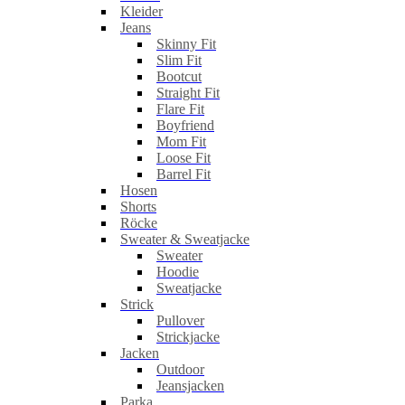
Kleider
Jeans
Skinny Fit
Slim Fit
Bootcut
Straight Fit
Flare Fit
Boyfriend
Mom Fit
Loose Fit
Barrel Fit
Hosen
Shorts
Röcke
Sweater & Sweatjacke
Sweater
Hoodie
Sweatjacke
Strick
Pullover
Strickjacke
Jacken
Outdoor
Jeansjacken
Parka