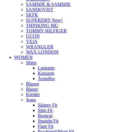
SAMSØE & SAMSØE
SANDQVIST
SKFK
SUPERDRY New!
THINKING MU
TOMMY HILFIGER
UCON
VEJA
WRANGLER
WAX LONDON
WOMEN
Shirts
Langarm
Kurzarm
Ärmellos
Blusen
Blazer
Kleider
Jeans
Skinny Fit
Slim Fit
Bootcut
Straight Fit
Flare Fit
Boyfriend/Mom Fit