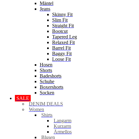
Mäntel
Jeans
Skinny Fit
Slim Fit
Straight Fit
Bootcut
Tapered Leg
Relaxed Fit
Barrel Fit
Baggy Fit
Loose Fit
Hosen
Shorts
Badeshorts
Schuhe
Boxershorts
Socken
SALE
DENIM DEALS
Women
Shirts
Langarm
Kurzarm
Ärmellos
Blusen