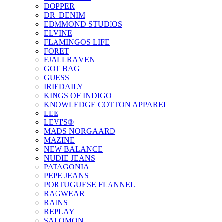
DOPPER
DR. DENIM
EDMMOND STUDIOS
ELVINE
FLAMINGOS LIFE
FORET
FJÄLLRÄVEN
GOT BAG
GUESS
IRIEDAILY
KINGS OF INDIGO
KNOWLEDGE COTTON APPAREL
LEE
LEVI'S®
MADS NORGAARD
MAZINE
NEW BALANCE
NUDIE JEANS
PATAGONIA
PEPE JEANS
PORTUGUESE FLANNEL
RAGWEAR
RAINS
REPLAY
SALOMON