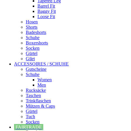
Tapered Leg
Barrel Fit
Baggy Fit
Loose Fit
Hosen
Shorts
Badeshorts
Schuhe
Boxershorts
Socken
Gürtel
Gilet
ACCESSOIRES / SCHUHE
Gutscheine
Schuhe
Women
Men
Rucksäcke
Taschen
Trinkflaschen
Mützen & Caps
Gürtel
Tuch
Socken
FAIRTRADE