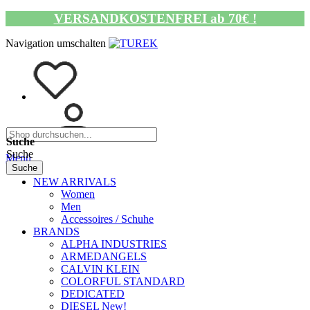
VERSANDKOSTENFREI ab 70€ !
Navigation umschalten
Suche
Suche
Menü
Suche
NEW ARRIVALS
Women
Men
Accessoires / Schuhe
BRANDS
ALPHA INDUSTRIES
ARMEDANGELS
CALVIN KLEIN
COLORFUL STANDARD
DEDICATED
DIESEL New!