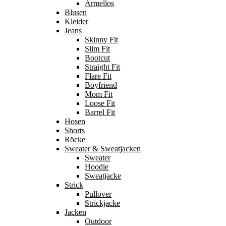
Ärmellos
Blusen
Kleider
Jeans
Skinny Fit
Slim Fit
Bootcut
Straight Fit
Flare Fit
Boyfriend
Mom Fit
Loose Fit
Barrel Fit
Hosen
Shorts
Röcke
Sweater & Sweatjacken
Sweater
Hoodie
Sweatjacke
Strick
Pullover
Strickjacke
Jacken
Outdoor