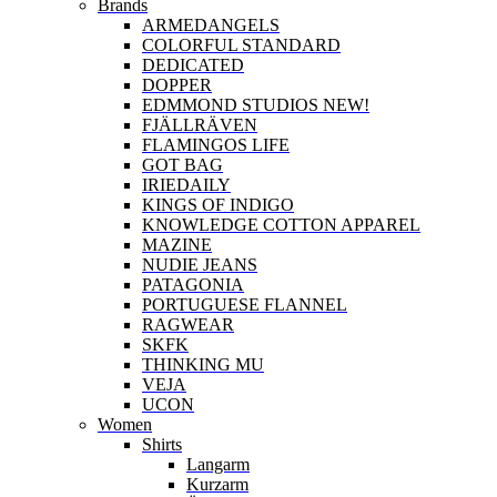
Brands
ARMEDANGELS
COLORFUL STANDARD
DEDICATED
DOPPER
EDMMOND STUDIOS NEW!
FJÄLLRÄVEN
FLAMINGOS LIFE
GOT BAG
IRIEDAILY
KINGS OF INDIGO
KNOWLEDGE COTTON APPAREL
MAZINE
NUDIE JEANS
PATAGONIA
PORTUGUESE FLANNEL
RAGWEAR
SKFK
THINKING MU
VEJA
UCON
Women
Shirts
Langarm
Kurzarm