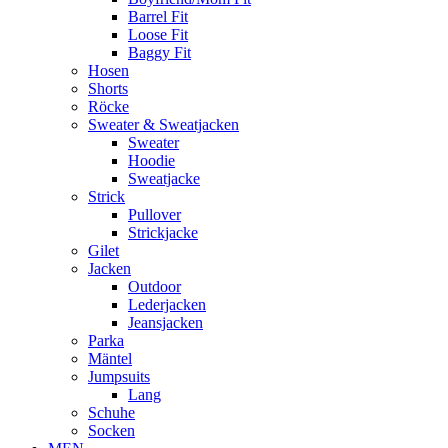
Barrel Fit
Loose Fit
Baggy Fit
Hosen
Shorts
Röcke
Sweater & Sweatjacken
Sweater
Hoodie
Sweatjacke
Strick
Pullover
Strickjacke
Gilet
Jacken
Outdoor
Lederjacken
Jeansjacken
Parka
Mäntel
Jumpsuits
Lang
Schuhe
Socken