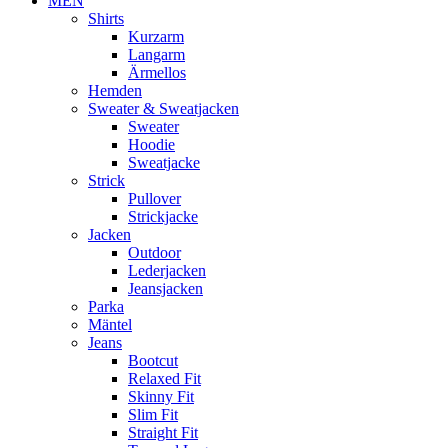
MEN
Shirts
Kurzarm
Langarm
Ärmellos
Hemden
Sweater & Sweatjacken
Sweater
Hoodie
Sweatjacke
Strick
Pullover
Strickjacke
Jacken
Outdoor
Lederjacken
Jeansjacken
Parka
Mäntel
Jeans
Bootcut
Relaxed Fit
Skinny Fit
Slim Fit
Straight Fit