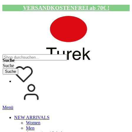
VERSANDKOSTENFREI ab 70€ !
Navigation umschalten
Suche
Suche
Suche
Menü
NEW ARRIVALS
Women
Men