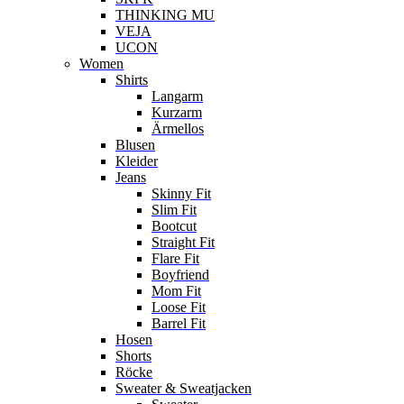
THINKING MU
VEJA
UCON
Women
Shirts
Langarm
Kurzarm
Ärmellos
Blusen
Kleider
Jeans
Skinny Fit
Slim Fit
Bootcut
Straight Fit
Flare Fit
Boyfriend
Mom Fit
Loose Fit
Barrel Fit
Hosen
Shorts
Röcke
Sweater & Sweatjacken