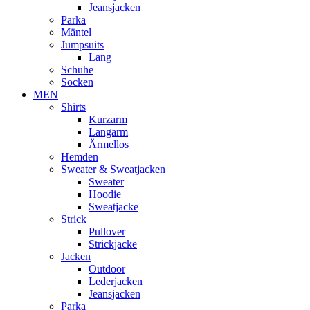
Jeansjacken
Parka
Mäntel
Jumpsuits
Lang
Schuhe
Socken
MEN
Shirts
Kurzarm
Langarm
Ärmellos
Hemden
Sweater & Sweatjacken
Sweater
Hoodie
Sweatjacke
Strick
Pullover
Strickjacke
Jacken
Outdoor
Lederjacken
Jeansjacken
Parka