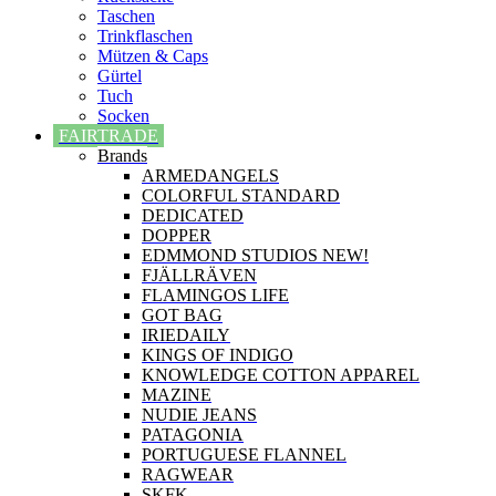
Taschen
Trinkflaschen
Mützen & Caps
Gürtel
Tuch
Socken
FAIRTRADE
Brands
ARMEDANGELS
COLORFUL STANDARD
DEDICATED
DOPPER
EDMMOND STUDIOS NEW!
FJÄLLRÄVEN
FLAMINGOS LIFE
GOT BAG
IRIEDAILY
KINGS OF INDIGO
KNOWLEDGE COTTON APPAREL
MAZINE
NUDIE JEANS
PATAGONIA
PORTUGUESE FLANNEL
RAGWEAR
SKFK