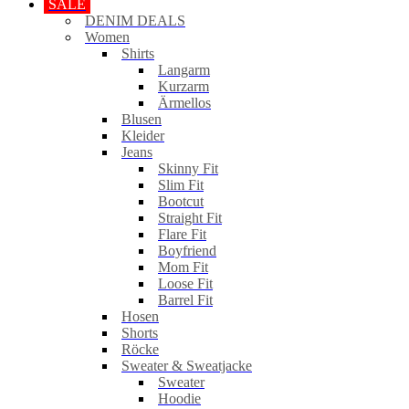
SALE
DENIM DEALS
Women
Shirts
Langarm
Kurzarm
Ärmellos
Blusen
Kleider
Jeans
Skinny Fit
Slim Fit
Bootcut
Straight Fit
Flare Fit
Boyfriend
Mom Fit
Loose Fit
Barrel Fit
Hosen
Shorts
Röcke
Sweater & Sweatjacke
Sweater
Hoodie