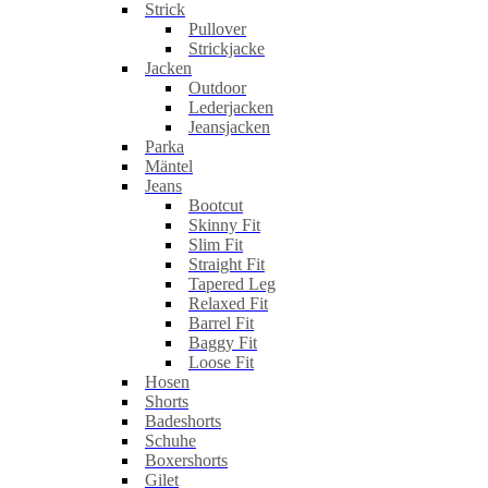
Strick
Pullover
Strickjacke
Jacken
Outdoor
Lederjacken
Jeansjacken
Parka
Mäntel
Jeans
Bootcut
Skinny Fit
Slim Fit
Straight Fit
Tapered Leg
Relaxed Fit
Barrel Fit
Baggy Fit
Loose Fit
Hosen
Shorts
Badeshorts
Schuhe
Boxershorts
Gilet