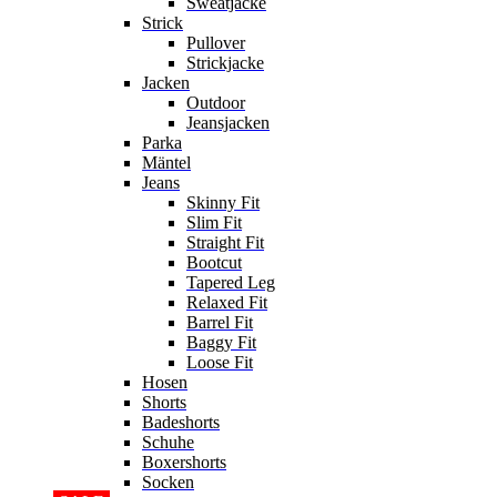
Sweatjacke
Strick
Pullover
Strickjacke
Jacken
Outdoor
Jeansjacken
Parka
Mäntel
Jeans
Skinny Fit
Slim Fit
Straight Fit
Bootcut
Tapered Leg
Relaxed Fit
Barrel Fit
Baggy Fit
Loose Fit
Hosen
Shorts
Badeshorts
Schuhe
Boxershorts
Socken