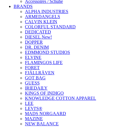
Accessoires / Schuhe
BRANDS
ALPHA INDUSTRIES
ARMEDANGELS
CALVIN KLEIN
COLORFUL STANDARD
DEDICATED
DIESEL New!
DOPPER
DR. DENIM
EDMMOND STUDIOS
ELVINE
FLAMINGOS LIFE
FORET
FJÄLLRÄVEN
GOT BAG
GUESS
IRIEDAILY
KINGS OF INDIGO
KNOWLEDGE COTTON APPAREL
LEE
LEVI'S®
MADS NORGAARD
MAZINE
NEW BALANCE