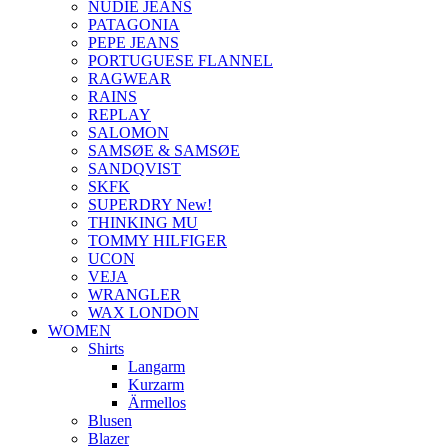
NUDIE JEANS
PATAGONIA
PEPE JEANS
PORTUGUESE FLANNEL
RAGWEAR
RAINS
REPLAY
SALOMON
SAMSØE & SAMSØE
SANDQVIST
SKFK
SUPERDRY New!
THINKING MU
TOMMY HILFIGER
UCON
VEJA
WRANGLER
WAX LONDON
WOMEN
Shirts
Langarm
Kurzarm
Ärmellos
Blusen
Blazer