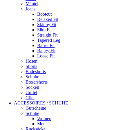
Mäntel
Jeans
Bootcut
Relaxed Fit
Skinny Fit
Slim Fit
Straight Fit
Tapered Leg
Barrel Fit
Baggy Fit
Loose Fit
Hosen
Shorts
Badeshorts
Schuhe
Boxershorts
Socken
Gürtel
Gilet
ACCESSOIRES / SCHUHE
Gutscheine
Schuhe
Women
Men
Rucksäcke