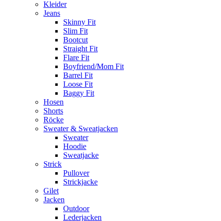
Kleider
Jeans
Skinny Fit
Slim Fit
Bootcut
Straight Fit
Flare Fit
Boyfriend/Mom Fit
Barrel Fit
Loose Fit
Baggy Fit
Hosen
Shorts
Röcke
Sweater & Sweatjacken
Sweater
Hoodie
Sweatjacke
Strick
Pullover
Strickjacke
Gilet
Jacken
Outdoor
Lederjacken