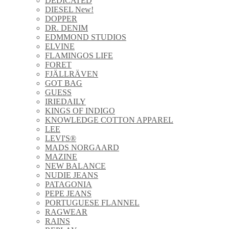
DEDICATED
DIESEL New!
DOPPER
DR. DENIM
EDMMOND STUDIOS
ELVINE
FLAMINGOS LIFE
FORET
FJÄLLRÄVEN
GOT BAG
GUESS
IRIEDAILY
KINGS OF INDIGO
KNOWLEDGE COTTON APPAREL
LEE
LEVI'S®
MADS NORGAARD
MAZINE
NEW BALANCE
NUDIE JEANS
PATAGONIA
PEPE JEANS
PORTUGUESE FLANNEL
RAGWEAR
RAINS