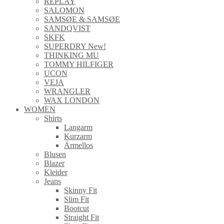
REPLAY
SALOMON
SAMSØE & SAMSØE
SANDQVIST
SKFK
SUPERDRY New!
THINKING MU
TOMMY HILFIGER
UCON
VEJA
WRANGLER
WAX LONDON
WOMEN
Shirts
Langarm
Kurzarm
Ärmellos
Blusen
Blazer
Kleider
Jeans
Skinny Fit
Slim Fit
Bootcut
Straight Fit