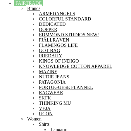
FAIRTRADE
Brands
ARMEDANGELS
COLORFUL STANDARD
DEDICATED
DOPPER
EDMMOND STUDIOS NEW!
FJÄLLRÄVEN
FLAMINGOS LIFE
GOT BAG
IRIEDAILY
KINGS OF INDIGO
KNOWLEDGE COTTON APPAREL
MAZINE
NUDIE JEANS
PATAGONIA
PORTUGUESE FLANNEL
RAGWEAR
SKFK
THINKING MU
VEJA
UCON
Women
Shirts
Langarm