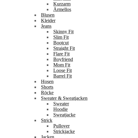
Kurzarm
Ärmellos
Blusen
Kleider
Jeans
Skinny Fit
Slim Fit
Bootcut
Straight Fit
Flare Fit
Boyfriend
Mom Fit
Loose Fit
Barrel Fit
Hosen
Shorts
Röcke
Sweater & Sweatjacken
Sweater
Hoodie
Sweatjacke
Strick
Pullover
Strickjacke
Jacken