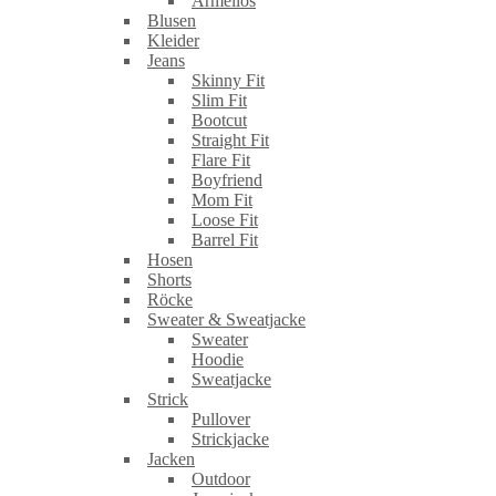
Ärmellos
Blusen
Kleider
Jeans
Skinny Fit
Slim Fit
Bootcut
Straight Fit
Flare Fit
Boyfriend
Mom Fit
Loose Fit
Barrel Fit
Hosen
Shorts
Röcke
Sweater & Sweatjacke
Sweater
Hoodie
Sweatjacke
Strick
Pullover
Strickjacke
Jacken
Outdoor