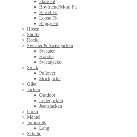
Flare Fit
Boyfriend/Mom Fit
Barrel Fit
Loose Fit
Baggy Fit
Hosen
Shorts
Röcke
Sweater & Sweatjacken
Sweater
Hoodie
Sweatjacke
Strick
Pullover
Strickjacke
Gilet
Jacken
Outdoor
Lederjacken
Jeansjacken
Parka
Mäntel
Jumpsuits
Lang
Schuhe