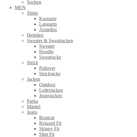
Socken
MEN
Shirts
Kurzarm
Langarm
Ärmellos
Hemden
Sweater & Sweatjacken
Sweater
Hoodie
Sweatjacke
Strick
Pullover
Strickjacke
Jacken
Outdoor
Lederjacken
Jeansjacken
Parka
Mäntel
Jeans
Bootcut
Relaxed Fit
Skinny Fit
Slim Fit