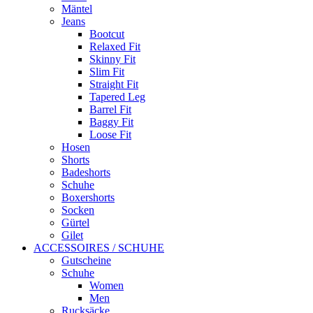
Mäntel
Jeans
Bootcut
Relaxed Fit
Skinny Fit
Slim Fit
Straight Fit
Tapered Leg
Barrel Fit
Baggy Fit
Loose Fit
Hosen
Shorts
Badeshorts
Schuhe
Boxershorts
Socken
Gürtel
Gilet
ACCESSOIRES / SCHUHE
Gutscheine
Schuhe
Women
Men
Rucksäcke