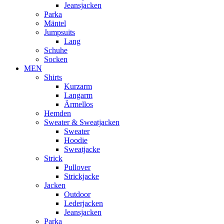
Jeansjacken
Parka
Mäntel
Jumpsuits
Lang
Schuhe
Socken
MEN
Shirts
Kurzarm
Langarm
Ärmellos
Hemden
Sweater & Sweatjacken
Sweater
Hoodie
Sweatjacke
Strick
Pullover
Strickjacke
Jacken
Outdoor
Lederjacken
Jeansjacken
Parka