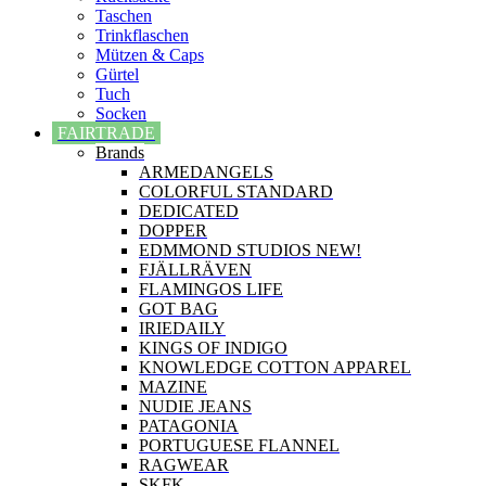
Taschen
Trinkflaschen
Mützen & Caps
Gürtel
Tuch
Socken
FAIRTRADE
Brands
ARMEDANGELS
COLORFUL STANDARD
DEDICATED
DOPPER
EDMMOND STUDIOS NEW!
FJÄLLRÄVEN
FLAMINGOS LIFE
GOT BAG
IRIEDAILY
KINGS OF INDIGO
KNOWLEDGE COTTON APPAREL
MAZINE
NUDIE JEANS
PATAGONIA
PORTUGUESE FLANNEL
RAGWEAR
SKFK