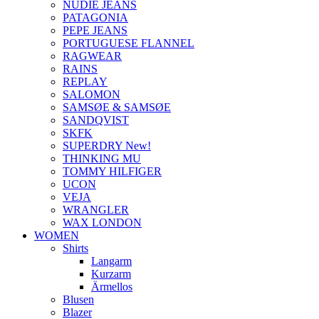
NUDIE JEANS
PATAGONIA
PEPE JEANS
PORTUGUESE FLANNEL
RAGWEAR
RAINS
REPLAY
SALOMON
SAMSØE & SAMSØE
SANDQVIST
SKFK
SUPERDRY New!
THINKING MU
TOMMY HILFIGER
UCON
VEJA
WRANGLER
WAX LONDON
WOMEN
Shirts
Langarm
Kurzarm
Ärmellos
Blusen
Blazer