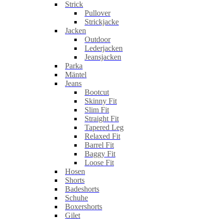
Strick
Pullover
Strickjacke
Jacken
Outdoor
Lederjacken
Jeansjacken
Parka
Mäntel
Jeans
Bootcut
Skinny Fit
Slim Fit
Straight Fit
Tapered Leg
Relaxed Fit
Barrel Fit
Baggy Fit
Loose Fit
Hosen
Shorts
Badeshorts
Schuhe
Boxershorts
Gilet