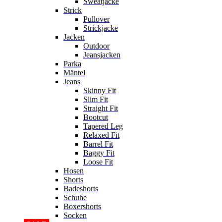
Sweatjacke
Strick
Pullover
Strickjacke
Jacken
Outdoor
Jeansjacken
Parka
Mäntel
Jeans
Skinny Fit
Slim Fit
Straight Fit
Bootcut
Tapered Leg
Relaxed Fit
Barrel Fit
Baggy Fit
Loose Fit
Hosen
Shorts
Badeshorts
Schuhe
Boxershorts
Socken