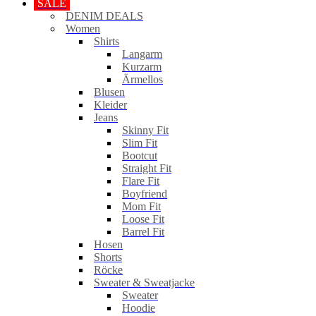
SALE
DENIM DEALS
Women
Shirts
Langarm
Kurzarm
Ärmellos
Blusen
Kleider
Jeans
Skinny Fit
Slim Fit
Bootcut
Straight Fit
Flare Fit
Boyfriend
Mom Fit
Loose Fit
Barrel Fit
Hosen
Shorts
Röcke
Sweater & Sweatjacke
Sweater
Hoodie