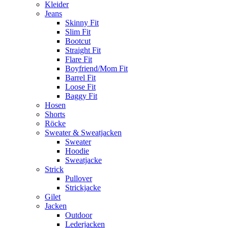
Kleider
Jeans
Skinny Fit
Slim Fit
Bootcut
Straight Fit
Flare Fit
Boyfriend/Mom Fit
Barrel Fit
Loose Fit
Baggy Fit
Hosen
Shorts
Röcke
Sweater & Sweatjacken
Sweater
Hoodie
Sweatjacke
Strick
Pullover
Strickjacke
Gilet
Jacken
Outdoor
Lederjacken