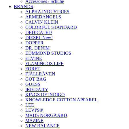
Accessoires / Schuhe
BRANDS
ALPHA INDUSTRIES
ARMEDANGELS
CALVIN KLEIN
COLORFUL STANDARD
DEDICATED
DIESEL New!
DOPPER
DR. DENIM
EDMMOND STUDIOS
ELVINE
FLAMINGOS LIFE
FORET
FJÄLLRÄVEN
GOT BAG
GUESS
IRIEDAILY
KINGS OF INDIGO
KNOWLEDGE COTTON APPAREL
LEE
LEVI'S®
MADS NORGAARD
MAZINE
NEW BALANCE