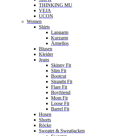
THINKING MU
VEJA
UCON
Women
Shirts
Langarm
Kurzarm
Ärmellos
Blusen
Kleider
Jeans
Skinny Fit
Slim Fit
Bootcut
Straight Fit
Flare Fit
Boyfriend
Mom Fit
Loose Fit
Barrel Fit
Hosen
Shorts
Röcke
Sweater & Sweatjacken