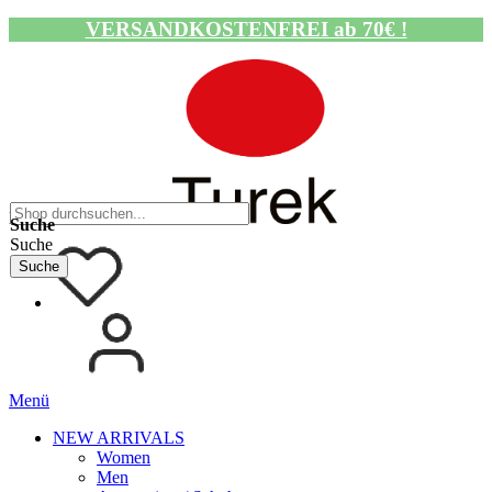
VERSANDKOSTENFREI ab 70€ !
Navigation umschalten
Suche
Suche
Suche
Menü
NEW ARRIVALS
Women
Men