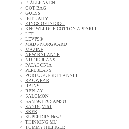
FJÄLLRÄVEN
GOT BAG
GUESS
IRIEDAILY
KINGS OF INDIGO
KNOWLEDGE COTTON APPAREL
LEE
LEVI'S®
MADS NORGAARD
MAZINE
NEW BALANCE
NUDIE JEANS
PATAGONIA
PEPE JEANS
PORTUGUESE FLANNEL
RAGWEAR
RAINS
REPLAY
SALOMON
SAMSØE & SAMSØE
SANDQVIST
SKFK
SUPERDRY New!
THINKING MU
TOMMY HILFIGER