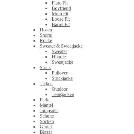
Flare Fit
Boyfriend
Mom Fit
Loose Fit
Barrel Fit
Hosen
Shorts
Röcke
Sweater & Sweatjacke
Sweater
Hoodie
Sweatjacke
Strick
Pullover
Strickjacke
Jacken
Outdoor
Jeansjacken
Parka
Mäntel
Jumpsuits
Schuhe
Socken
Gürtel
Blazer