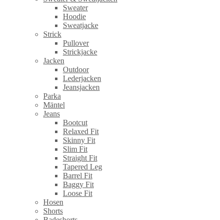
Sweater
Hoodie
Sweatjacke
Strick
Pullover
Strickjacke
Jacken
Outdoor
Lederjacken
Jeansjacken
Parka
Mäntel
Jeans
Bootcut
Relaxed Fit
Skinny Fit
Slim Fit
Straight Fit
Tapered Leg
Barrel Fit
Baggy Fit
Loose Fit
Hosen
Shorts
Badeshorts