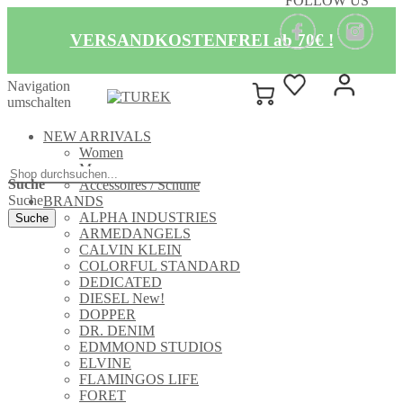
FOLLOW US
VERSANDKOSTENFREI ab 70€ !
Navigation
umschalten
NEW ARRIVALS
Women
Men
Suche
Accessoires / Schuhe
Suche
BRANDS
ALPHA INDUSTRIES
Suche
ARMEDANGELS
CALVIN KLEIN
COLORFUL STANDARD
DEDICATED
DIESEL New!
DOPPER
DR. DENIM
EDMMOND STUDIOS
ELVINE
FLAMINGOS LIFE
FORET