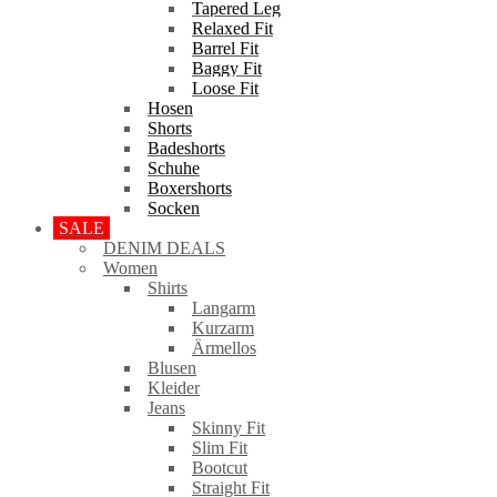
Tapered Leg
Relaxed Fit
Barrel Fit
Baggy Fit
Loose Fit
Hosen
Shorts
Badeshorts
Schuhe
Boxershorts
Socken
SALE
DENIM DEALS
Women
Shirts
Langarm
Kurzarm
Ärmellos
Blusen
Kleider
Jeans
Skinny Fit
Slim Fit
Bootcut
Straight Fit