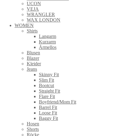
UCON
VEJA
WRANGLER
WAX LONDON
WOMEN
Shirts
Langarm
Kurzarm
Ärmellos
Blusen
Blazer
Kleider
Jeans
Skinny Fit
Slim Fit
Bootcut
Straight Fit
Flare Fit
Boyfriend/Mom Fit
Barrel Fit
Loose Fit
Baggy Fit
Hosen
Shorts
Röcke