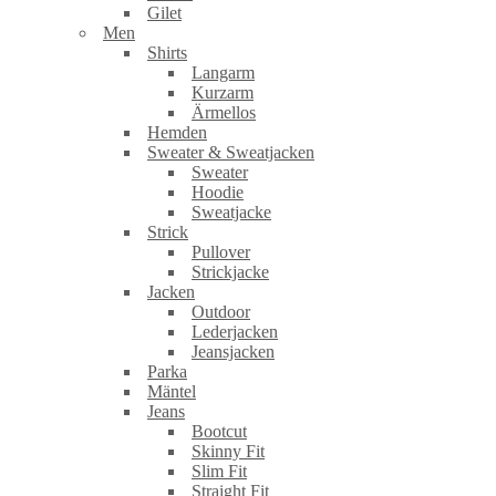
Gilet
Men
Shirts
Langarm
Kurzarm
Ärmellos
Hemden
Sweater & Sweatjacken
Sweater
Hoodie
Sweatjacke
Strick
Pullover
Strickjacke
Jacken
Outdoor
Lederjacken
Jeansjacken
Parka
Mäntel
Jeans
Bootcut
Skinny Fit
Slim Fit
Straight Fit