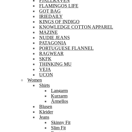
FJÄLLRÄVEN
FLAMINGOS LIFE
GOT BAG
IRIEDAILY
KINGS OF INDIGO
KNOWLEDGE COTTON APPAREL
MAZINE
NUDIE JEANS
PATAGONIA
PORTUGUESE FLANNEL
RAGWEAR
SKFK
THINKING MU
VEJA
UCON
Women
Shirts
Langarm
Kurzarm
Ärmellos
Blusen
Kleider
Jeans
Skinny Fit
Slim Fit