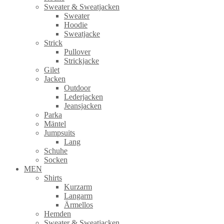
Sweater & Sweatjacken
Sweater
Hoodie
Sweatjacke
Strick
Pullover
Strickjacke
Gilet
Jacken
Outdoor
Lederjacken
Jeansjacken
Parka
Mäntel
Jumpsuits
Lang
Schuhe
Socken
MEN
Shirts
Kurzarm
Langarm
Ärmellos
Hemden
Sweater & Sweatjacken