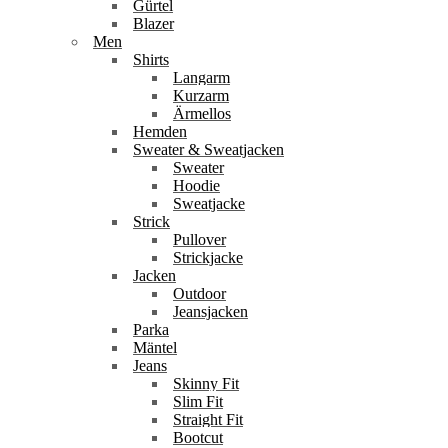
Gürtel
Blazer
Men
Shirts
Langarm
Kurzarm
Ärmellos
Hemden
Sweater & Sweatjacken
Sweater
Hoodie
Sweatjacke
Strick
Pullover
Strickjacke
Jacken
Outdoor
Jeansjacken
Parka
Mäntel
Jeans
Skinny Fit
Slim Fit
Straight Fit
Bootcut