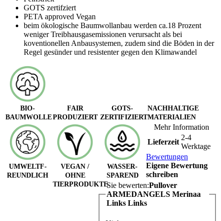
GOTS zertifziert
PETA approved Vegan
beim ökologische Baumwollanbau werden ca.18 Prozent
weniger Treibhausgasemissionen verursacht als bei
koventionellen Anbausystemen, zudem sind die Böden in der
Regel gesünder und resistenter gegen den Klimawandel
BIO-
FAIR
GOTS-
NACHHALTIGE
BAUMWOLLE
PRODUZIERT
ZERTIFIZIERT
MATERIALIEN
Mehr Information
2-4
Lieferzeit
Werktage
Bewertungen
Eigene Bewertung
UMWELTF-
VEGAN /
WASSER-
schreiben
REUNDLICH
OHNE
SPAREND
TIERPRODUKTE
Sie bewerten:
Pullover
ARMEDANGELS Merinaa
Links Links