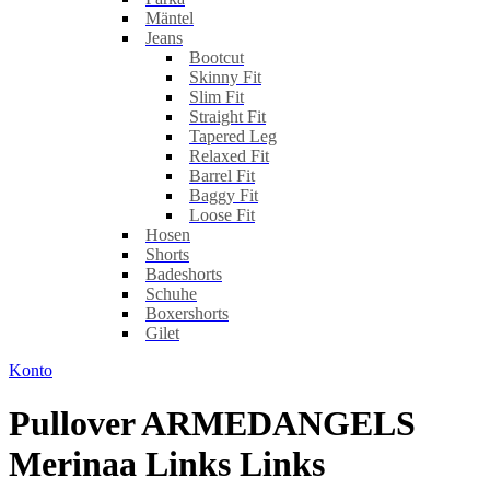
Mäntel
Jeans
Bootcut
Skinny Fit
Slim Fit
Straight Fit
Tapered Leg
Relaxed Fit
Barrel Fit
Baggy Fit
Loose Fit
Hosen
Shorts
Badeshorts
Schuhe
Boxershorts
Gilet
Konto
Pullover ARMEDANGELS
Merinaa Links Links