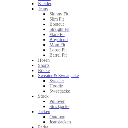
Kleider
Jeans
Skinny Fit
Slim Fit
Bootcut
Straight Fit
Flare Fit
Boyfriend
Mom Fit
Loose Fit
Barrel Fit
Hosen
Shorts
Röcke
Sweater & Sweatjacke
Sweater
Hoodie
Sweatjacke
Strick
Pullover
Strickjacke
Jacken
Outdoor
Jeansjacken
Parka