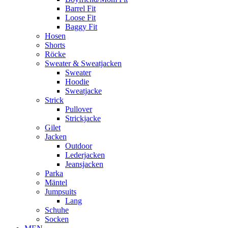
Barrel Fit
Loose Fit
Baggy Fit
Hosen
Shorts
Röcke
Sweater & Sweatjacken
Sweater
Hoodie
Sweatjacke
Strick
Pullover
Strickjacke
Gilet
Jacken
Outdoor
Lederjacken
Jeansjacken
Parka
Mäntel
Jumpsuits
Lang
Schuhe
Socken