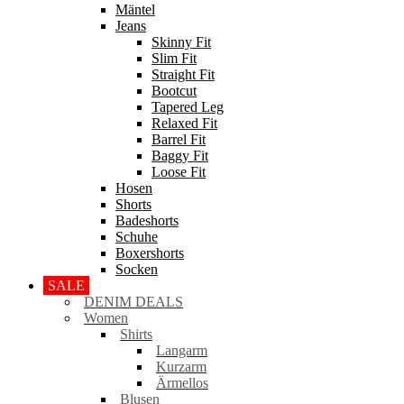
Mäntel
Jeans
Skinny Fit
Slim Fit
Straight Fit
Bootcut
Tapered Leg
Relaxed Fit
Barrel Fit
Baggy Fit
Loose Fit
Hosen
Shorts
Badeshorts
Schuhe
Boxershorts
Socken
SALE
DENIM DEALS
Women
Shirts
Langarm
Kurzarm
Ärmellos
Blusen