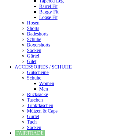
Tapered Leg
Barrel Fit
Baggy Fit
Loose Fit
Hosen
Shorts
Badeshorts
Schuhe
Boxershorts
Socken
Gürtel
Gilet
ACCESSOIRES / SCHUHE
Gutscheine
Schuhe
Women
Men
Rucksäcke
Taschen
Trinkflaschen
Mützen & Caps
Gürtel
Tuch
Socken
FAIRTRADE