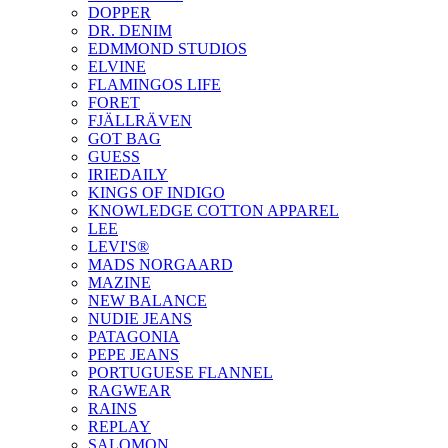
DOPPER
DR. DENIM
EDMMOND STUDIOS
ELVINE
FLAMINGOS LIFE
FORET
FJÄLLRÄVEN
GOT BAG
GUESS
IRIEDAILY
KINGS OF INDIGO
KNOWLEDGE COTTON APPAREL
LEE
LEVI'S®
MADS NORGAARD
MAZINE
NEW BALANCE
NUDIE JEANS
PATAGONIA
PEPE JEANS
PORTUGUESE FLANNEL
RAGWEAR
RAINS
REPLAY
SALOMON