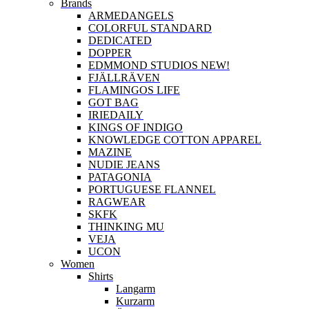
Brands
ARMEDANGELS
COLORFUL STANDARD
DEDICATED
DOPPER
EDMMOND STUDIOS NEW!
FJÄLLRÄVEN
FLAMINGOS LIFE
GOT BAG
IRIEDAILY
KINGS OF INDIGO
KNOWLEDGE COTTON APPAREL
MAZINE
NUDIE JEANS
PATAGONIA
PORTUGUESE FLANNEL
RAGWEAR
SKFK
THINKING MU
VEJA
UCON
Women
Shirts
Langarm
Kurzarm