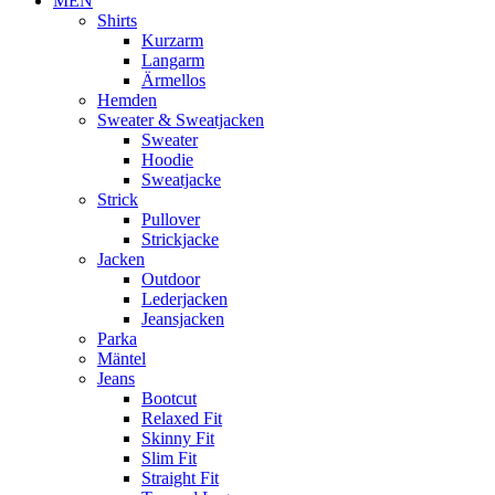
MEN
Shirts
Kurzarm
Langarm
Ärmellos
Hemden
Sweater & Sweatjacken
Sweater
Hoodie
Sweatjacke
Strick
Pullover
Strickjacke
Jacken
Outdoor
Lederjacken
Jeansjacken
Parka
Mäntel
Jeans
Bootcut
Relaxed Fit
Skinny Fit
Slim Fit
Straight Fit