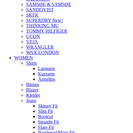
SAMSØE & SAMSØE
SANDQVIST
SKFK
SUPERDRY New!
THINKING MU
TOMMY HILFIGER
UCON
VEJA
WRANGLER
WAX LONDON
WOMEN
Shirts
Langarm
Kurzarm
Ärmellos
Blusen
Blazer
Kleider
Jeans
Skinny Fit
Slim Fit
Bootcut
Straight Fit
Flare Fit
Boyfriend/Mom Fit