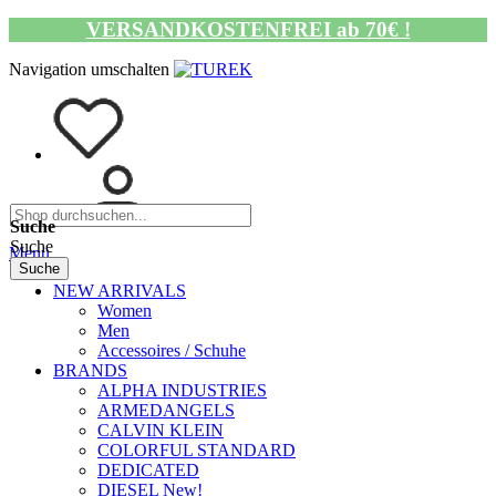
VERSANDKOSTENFREI ab 70€ !
Navigation umschalten
Suche
Suche
Menü
Suche
NEW ARRIVALS
Women
Men
Accessoires / Schuhe
BRANDS
ALPHA INDUSTRIES
ARMEDANGELS
CALVIN KLEIN
COLORFUL STANDARD
DEDICATED
DIESEL New!