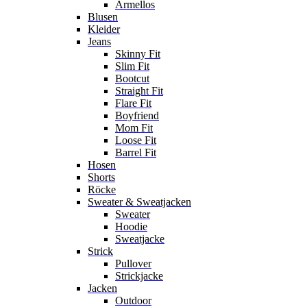
Ärmellos
Blusen
Kleider
Jeans
Skinny Fit
Slim Fit
Bootcut
Straight Fit
Flare Fit
Boyfriend
Mom Fit
Loose Fit
Barrel Fit
Hosen
Shorts
Röcke
Sweater & Sweatjacken
Sweater
Hoodie
Sweatjacke
Strick
Pullover
Strickjacke
Jacken
Outdoor