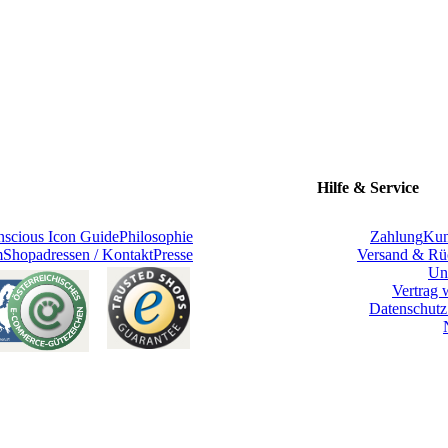
Hilfe & Service
scious Icon Guide
Philosophie
Zahlung
Kun
m
Shopadressen / Kontakt
Presse
Versand & Rü
Un
Vertrag 
Datenschutz