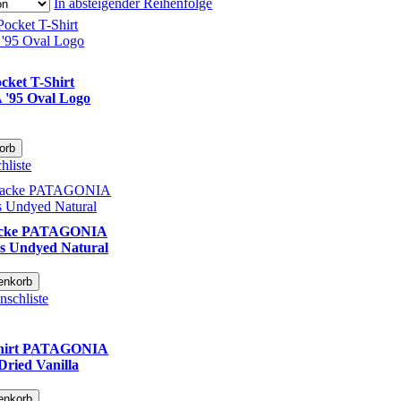
In absteigender Reihenfolge
cket T-Shirt
'95 Oval Logo
orb
hliste
acke PATAGONIA
es Undyed Natural
enkorb
nschliste
hirt PATAGONIA
Dried Vanilla
enkorb