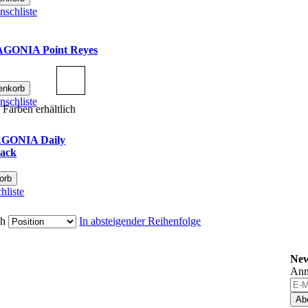
nschliste
AGONIA Point Reyes
enkorb
nschliste
 Farben erhältlich
AGONIA Daily
lack
orb
hliste
ch
In absteigender Reihenfolge
New
Anm
Ab