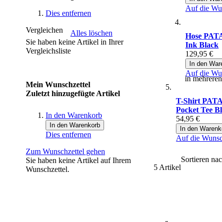
Auf die Wu
Dies entfernen
Vergleichen
Alles löschen
Hose PAT
Sie haben keine Artikel in Ihrer
Ink Black
Vergleichsliste
129,95 €
In den War
Auf die Wu
in mehreren
Mein Wunschzettel
Zuletzt hinzugefügte Artikel
T-Shirt PAT
Pocket Tee B
In den Warenkorb
54,95 €
In den Warenkorb
In den Warenk
Dies entfernen
Auf die Wunsc
Zum Wunschzettel gehen
Sortieren na
Sie haben keine Artikel auf Ihrem
5
Artikel
Wunschzettel.