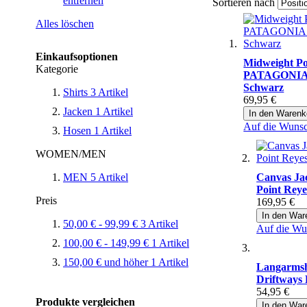
entfernen
Sortieren nach
Alles löschen
Einkaufsoptionen
Midweight Po
Kategorie
PATAGONIA 
Schwarz
Shirts
3
Artikel
69,95 €
Jacken
1
Artikel
In den Warenk
Auf die Wunsc
Hosen
1
Artikel
WOMEN/MEN
MEN
5
Artikel
Canvas J
Point Rey
Preis
169,95 €
In den War
50,00 €
-
99,99 €
3
Artikel
Auf die Wu
100,00 €
-
149,99 €
1
Artikel
150,00 €
und höher
1
Artikel
Langarms
Driftways 
54,95 €
Produkte vergleichen
In den War