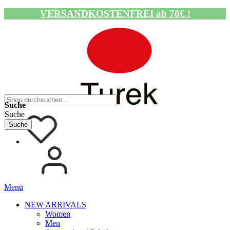
VERSANDKOSTENFREI ab 70€ !
Navigation umschalten
Suche
Suche
Suche
Menü
NEW ARRIVALS
Women
Men