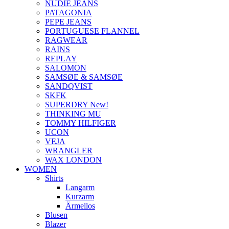
NUDIE JEANS
PATAGONIA
PEPE JEANS
PORTUGUESE FLANNEL
RAGWEAR
RAINS
REPLAY
SALOMON
SAMSØE & SAMSØE
SANDQVIST
SKFK
SUPERDRY New!
THINKING MU
TOMMY HILFIGER
UCON
VEJA
WRANGLER
WAX LONDON
WOMEN
Shirts
Langarm
Kurzarm
Ärmellos
Blusen
Blazer