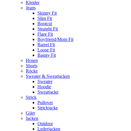
Kleider
Jeans
Skinny Fit
Slim Fit
Bootcut
Straight Fit
Flare Fit
Boyfriend/Mom Fit
Barrel Fit
Loose Fit
Baggy Fit
Hosen
Shorts
Röcke
Sweater & Sweatjacken
Sweater
Hoodie
Sweatjacke
Strick
Pullover
Strickjacke
Gilet
Jacken
Outdoor
Lederjacken