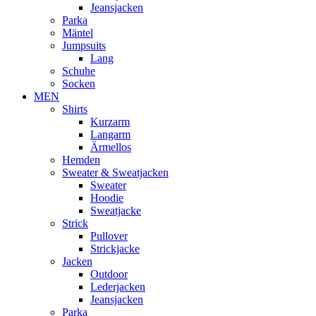
Jeansjacken
Parka
Mäntel
Jumpsuits
Lang
Schuhe
Socken
MEN
Shirts
Kurzarm
Langarm
Ärmellos
Hemden
Sweater & Sweatjacken
Sweater
Hoodie
Sweatjacke
Strick
Pullover
Strickjacke
Jacken
Outdoor
Lederjacken
Jeansjacken
Parka