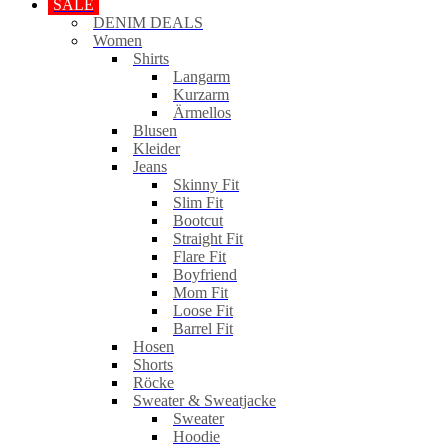
SALE
DENIM DEALS
Women
Shirts
Langarm
Kurzarm
Ärmellos
Blusen
Kleider
Jeans
Skinny Fit
Slim Fit
Bootcut
Straight Fit
Flare Fit
Boyfriend
Mom Fit
Loose Fit
Barrel Fit
Hosen
Shorts
Röcke
Sweater & Sweatjacke
Sweater
Hoodie