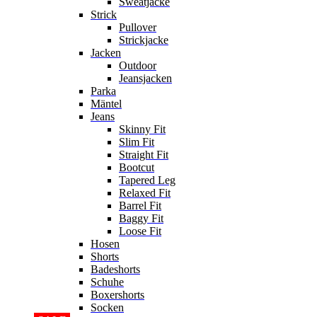
Sweatjacke
Strick
Pullover
Strickjacke
Jacken
Outdoor
Jeansjacken
Parka
Mäntel
Jeans
Skinny Fit
Slim Fit
Straight Fit
Bootcut
Tapered Leg
Relaxed Fit
Barrel Fit
Baggy Fit
Loose Fit
Hosen
Shorts
Badeshorts
Schuhe
Boxershorts
Socken