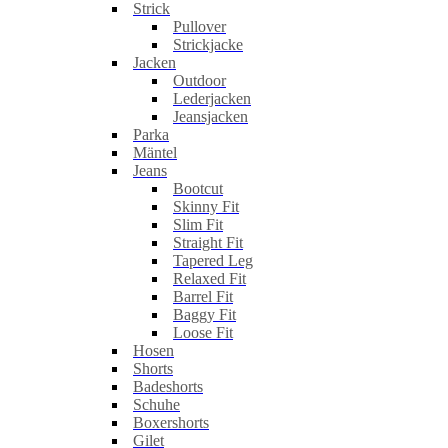
Strick
Pullover
Strickjacke
Jacken
Outdoor
Lederjacken
Jeansjacken
Parka
Mäntel
Jeans
Bootcut
Skinny Fit
Slim Fit
Straight Fit
Tapered Leg
Relaxed Fit
Barrel Fit
Baggy Fit
Loose Fit
Hosen
Shorts
Badeshorts
Schuhe
Boxershorts
Gilet