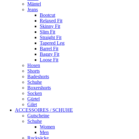
Mäntel
Jeans
Bootcut
Relaxed Fit
Skinny Fit
Slim Fit
Straight Fit
Tapered Leg
Barrel Fit
Baggy Fit
Loose Fit
Hosen
Shorts
Badeshorts
Schuhe
Boxershorts
Socken
Gürtel
Gilet
ACCESSOIRES / SCHUHE
Gutscheine
Schuhe
Women
Men
Rucksäcke