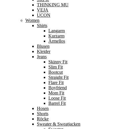
THINKING MU
VEJA
UCON
Women
Shirts
Langarm
Kurzarm
Ärmellos
Blusen
Kleider
Jeans
Skinny Fit
Slim Fit
Bootcut
Straight Fit
Flare Fit
Boyfriend
Mom Fit
Loose Fit
Barrel Fit
Hosen
Shorts
Röcke
Sweater & Sweatjacken