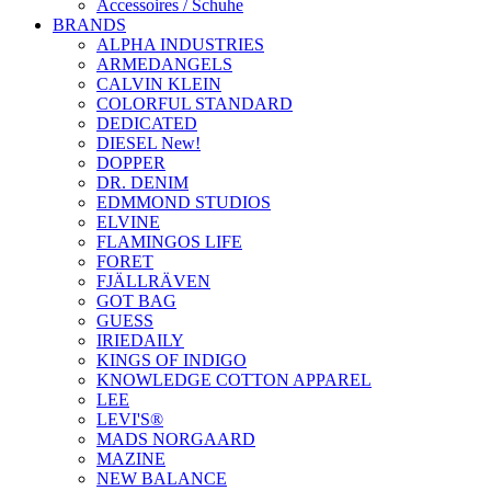
Accessoires / Schuhe
BRANDS
ALPHA INDUSTRIES
ARMEDANGELS
CALVIN KLEIN
COLORFUL STANDARD
DEDICATED
DIESEL New!
DOPPER
DR. DENIM
EDMMOND STUDIOS
ELVINE
FLAMINGOS LIFE
FORET
FJÄLLRÄVEN
GOT BAG
GUESS
IRIEDAILY
KINGS OF INDIGO
KNOWLEDGE COTTON APPAREL
LEE
LEVI'S®
MADS NORGAARD
MAZINE
NEW BALANCE