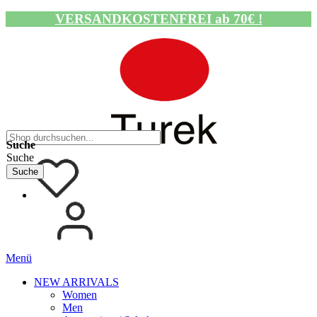
VERSANDKOSTENFREI ab 70€ !
Navigation umschalten
Suche
Suche
Suche
Menü
NEW ARRIVALS
Women
Men