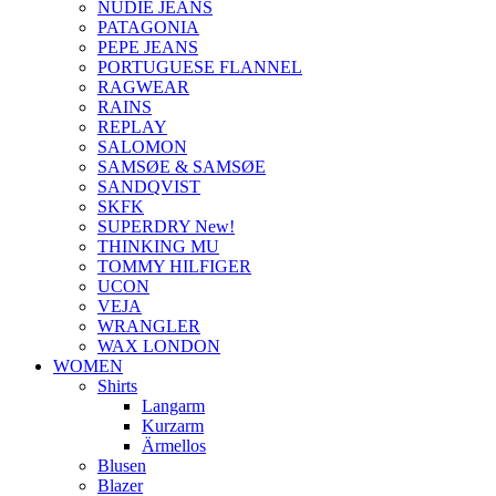
NUDIE JEANS
PATAGONIA
PEPE JEANS
PORTUGUESE FLANNEL
RAGWEAR
RAINS
REPLAY
SALOMON
SAMSØE & SAMSØE
SANDQVIST
SKFK
SUPERDRY New!
THINKING MU
TOMMY HILFIGER
UCON
VEJA
WRANGLER
WAX LONDON
WOMEN
Shirts
Langarm
Kurzarm
Ärmellos
Blusen
Blazer