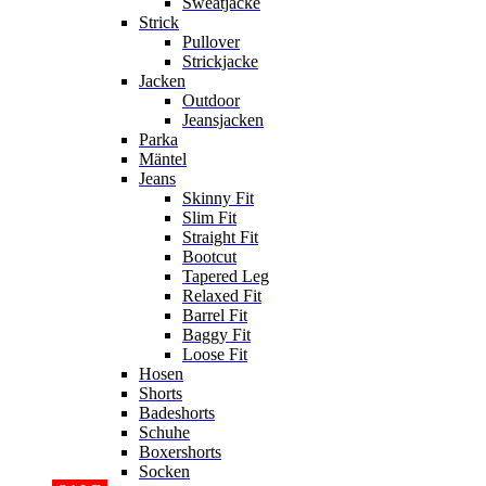
Sweatjacke
Strick
Pullover
Strickjacke
Jacken
Outdoor
Jeansjacken
Parka
Mäntel
Jeans
Skinny Fit
Slim Fit
Straight Fit
Bootcut
Tapered Leg
Relaxed Fit
Barrel Fit
Baggy Fit
Loose Fit
Hosen
Shorts
Badeshorts
Schuhe
Boxershorts
Socken