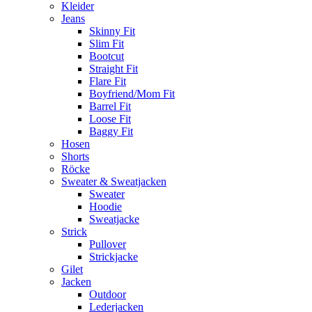
Kleider
Jeans
Skinny Fit
Slim Fit
Bootcut
Straight Fit
Flare Fit
Boyfriend/Mom Fit
Barrel Fit
Loose Fit
Baggy Fit
Hosen
Shorts
Röcke
Sweater & Sweatjacken
Sweater
Hoodie
Sweatjacke
Strick
Pullover
Strickjacke
Gilet
Jacken
Outdoor
Lederjacken