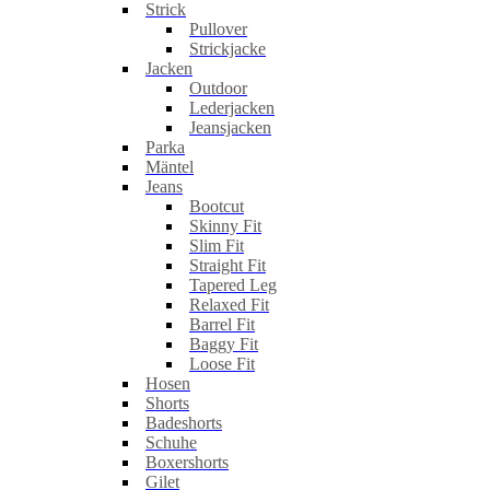
Strick
Pullover
Strickjacke
Jacken
Outdoor
Lederjacken
Jeansjacken
Parka
Mäntel
Jeans
Bootcut
Skinny Fit
Slim Fit
Straight Fit
Tapered Leg
Relaxed Fit
Barrel Fit
Baggy Fit
Loose Fit
Hosen
Shorts
Badeshorts
Schuhe
Boxershorts
Gilet