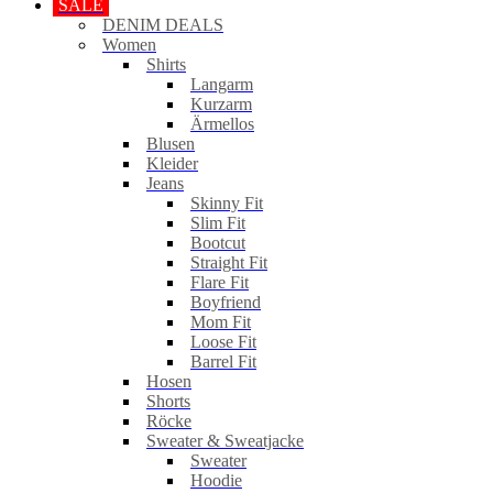
SALE
DENIM DEALS
Women
Shirts
Langarm
Kurzarm
Ärmellos
Blusen
Kleider
Jeans
Skinny Fit
Slim Fit
Bootcut
Straight Fit
Flare Fit
Boyfriend
Mom Fit
Loose Fit
Barrel Fit
Hosen
Shorts
Röcke
Sweater & Sweatjacke
Sweater
Hoodie