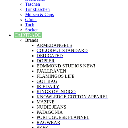
Taschen
Trinkflaschen
Mützen & Caps
Gürtel
Tuch
Socken
FAIRTRADE
Brands
ARMEDANGELS
COLORFUL STANDARD
DEDICATED
DOPPER
EDMMOND STUDIOS NEW!
FJÄLLRÄVEN
FLAMINGOS LIFE
GOT BAG
IRIEDAILY
KINGS OF INDIGO
KNOWLEDGE COTTON APPAREL
MAZINE
NUDIE JEANS
PATAGONIA
PORTUGUESE FLANNEL
RAGWEAR
SKFK