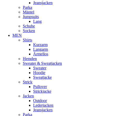
Jeansjacken
Parka
Mäntel
Jumpsuits
Lang
Schuhe
Socken
MEN
Shirts
Kurzarm
Langarm
Ärmellos
Hemden
Sweater & Sweatjacken
Sweater
Hoodie
Sweatjacke
Strick
Pullover
Strickjacke
Jacken
Outdoor
Lederjacken
Jeansjacken
Parka