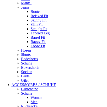
Mäntel
Jeans
Bootcut
Relaxed Fit
Skinny Fit
Slim Fit
Straight Fit
Tapered Leg
Barrel Fit
Baggy Fit
Loose Fit
Hosen
Shorts
Badeshorts
Schuhe
Boxershorts
Socken
Gürtel
Gilet
ACCESSOIRES / SCHUHE
Gutscheine
Schuhe
Women
Men
Rucksäcke