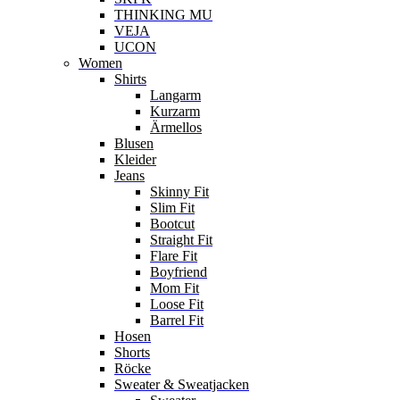
THINKING MU
VEJA
UCON
Women
Shirts
Langarm
Kurzarm
Ärmellos
Blusen
Kleider
Jeans
Skinny Fit
Slim Fit
Bootcut
Straight Fit
Flare Fit
Boyfriend
Mom Fit
Loose Fit
Barrel Fit
Hosen
Shorts
Röcke
Sweater & Sweatjacken