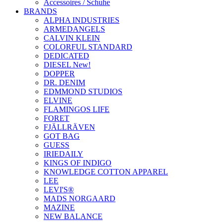
Accessoires / Schuhe
BRANDS
ALPHA INDUSTRIES
ARMEDANGELS
CALVIN KLEIN
COLORFUL STANDARD
DEDICATED
DIESEL New!
DOPPER
DR. DENIM
EDMMOND STUDIOS
ELVINE
FLAMINGOS LIFE
FORET
FJÄLLRÄVEN
GOT BAG
GUESS
IRIEDAILY
KINGS OF INDIGO
KNOWLEDGE COTTON APPAREL
LEE
LEVI'S®
MADS NORGAARD
MAZINE
NEW BALANCE