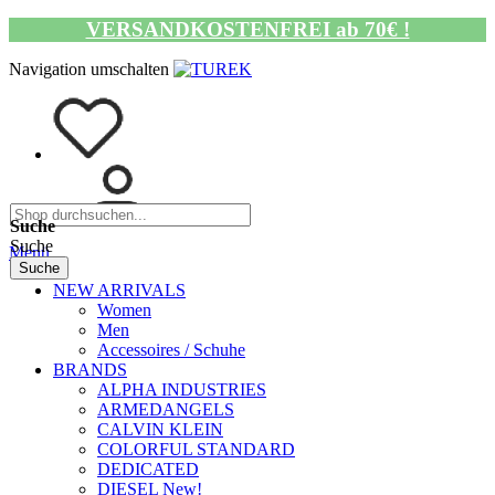
VERSANDKOSTENFREI ab 70€ !
Navigation umschalten
Suche
Suche
Menü
Suche
NEW ARRIVALS
Women
Men
Accessoires / Schuhe
BRANDS
ALPHA INDUSTRIES
ARMEDANGELS
CALVIN KLEIN
COLORFUL STANDARD
DEDICATED
DIESEL New!