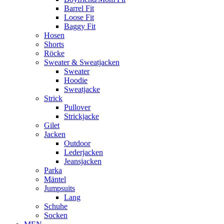
Barrel Fit
Loose Fit
Baggy Fit
Hosen
Shorts
Röcke
Sweater & Sweatjacken
Sweater
Hoodie
Sweatjacke
Strick
Pullover
Strickjacke
Gilet
Jacken
Outdoor
Lederjacken
Jeansjacken
Parka
Mäntel
Jumpsuits
Lang
Schuhe
Socken