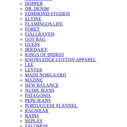
DOPPER
DR. DENIM
EDMMOND STUDIOS
ELVINE
FLAMINGOS LIFE
FORET
FJÄLLRÄVEN
GOT BAG
GUESS
IRIEDAILY
KINGS OF INDIGO
KNOWLEDGE COTTON APPAREL
LEE
LEVI'S®
MADS NORGAARD
MAZINE
NEW BALANCE
NUDIE JEANS
PATAGONIA
PEPE JEANS
PORTUGUESE FLANNEL
RAGWEAR
RAINS
REPLAY
SALOMON