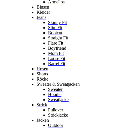
Ärmellos
Blusen
Kleider
Jeans
Skinny Fit
Slim Fit
Bootcut
Straight Fit
Flare Fit
Boyfriend
Mom Fit
Loose Fit
Barrel Fit
Hosen
Shorts
Röcke
Sweater & Sweatjacken
Sweater
Hoodie
Sweatjacke
Strick
Pullover
Strickjacke
Jacken
Outdoor