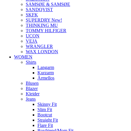
SAMSØE & SAMSØE
SANDQVIST
SKFK
SUPERDRY New!
THINKING MU
TOMMY HILFIGER
UCON
VEJA
WRANGLER
WAX LONDON
WOMEN
Shirts
Langarm
Kurzarm
Ärmellos
Blusen
Blazer
Kleider
Jeans
Skinny Fit
Slim Fit
Bootcut
Straight Fit
Flare Fit
Boyfriend/Mom Fit