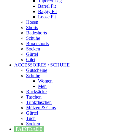
Tapered Leg
Barrel Fit
Baggy Fit
Loose Fit
Hosen
Shorts
Badeshorts
Schuhe
Boxershorts
Socken
Gürtel
Gilet
ACCESSOIRES / SCHUHE
Gutscheine
Schuhe
Women
Men
Rucksäcke
Taschen
Trinkflaschen
Mützen & Caps
Gürtel
Tuch
Socken
FAIRTRADE