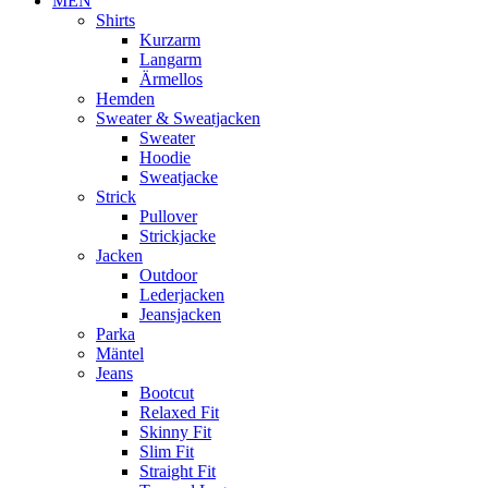
MEN
Shirts
Kurzarm
Langarm
Ärmellos
Hemden
Sweater & Sweatjacken
Sweater
Hoodie
Sweatjacke
Strick
Pullover
Strickjacke
Jacken
Outdoor
Lederjacken
Jeansjacken
Parka
Mäntel
Jeans
Bootcut
Relaxed Fit
Skinny Fit
Slim Fit
Straight Fit