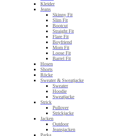
Kleider
Jeans
Skinny Fit
Slim Fit
Bootcut
Straight Fit
Flare Fit
Boyfriend
Mom Fit
Loose Fit
Barrel Fit
Hosen
Shorts
Röcke
Sweater & Sweatjacke
Sweater
Hoodie
Sweatjacke
Strick
Pullover
Strickjacke
Jacken
Outdoor
Jeansjacken
Parka