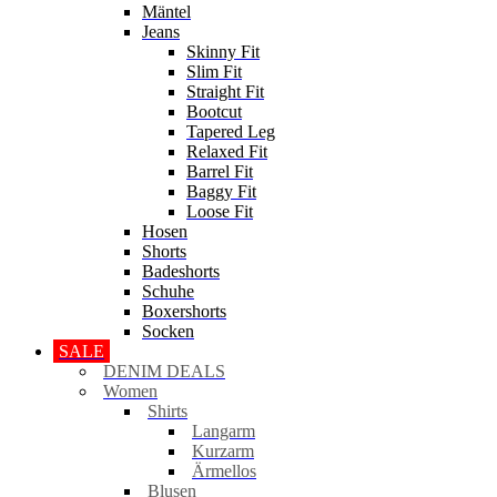
Mäntel
Jeans
Skinny Fit
Slim Fit
Straight Fit
Bootcut
Tapered Leg
Relaxed Fit
Barrel Fit
Baggy Fit
Loose Fit
Hosen
Shorts
Badeshorts
Schuhe
Boxershorts
Socken
SALE
DENIM DEALS
Women
Shirts
Langarm
Kurzarm
Ärmellos
Blusen