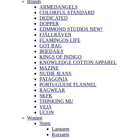
Brands
ARMEDANGELS
COLORFUL STANDARD
DEDICATED
DOPPER
EDMMOND STUDIOS NEW!
FJÄLLRÄVEN
FLAMINGOS LIFE
GOT BAG
IRIEDAILY
KINGS OF INDIGO
KNOWLEDGE COTTON APPAREL
MAZINE
NUDIE JEANS
PATAGONIA
PORTUGUESE FLANNEL
RAGWEAR
SKFK
THINKING MU
VEJA
UCON
Women
Shirts
Langarm
Kurzarm