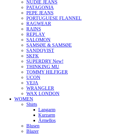
NUDIE JEANS
PATAGONIA
PEPE JEANS
PORTUGUESE FLANNEL
RAGWEAR
RAINS
REPLAY
SALOMON
SAMSØE & SAMSØE
SANDQVIST
SKFK
SUPERDRY New!
THINKING MU
TOMMY HILFIGER
UCON
VEJA
WRANGLER
WAX LONDON
WOMEN
Shirts
Langarm
Kurzarm
Ärmellos
Blusen
Blazer