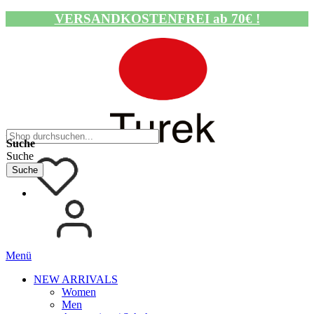
VERSANDKOSTENFREI ab 70€ !
Navigation umschalten
Suche
Suche
Suche
Menü
NEW ARRIVALS
Women
Men