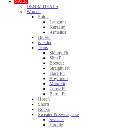
SALE
DENIM DEALS
Women
Shirts
Langarm
Kurzarm
Ärmellos
Blusen
Kleider
Jeans
Skinny Fit
Slim Fit
Bootcut
Straight Fit
Flare Fit
Boyfriend
Mom Fit
Loose Fit
Barrel Fit
Hosen
Shorts
Röcke
Sweater & Sweatjacke
Sweater
Hoodie