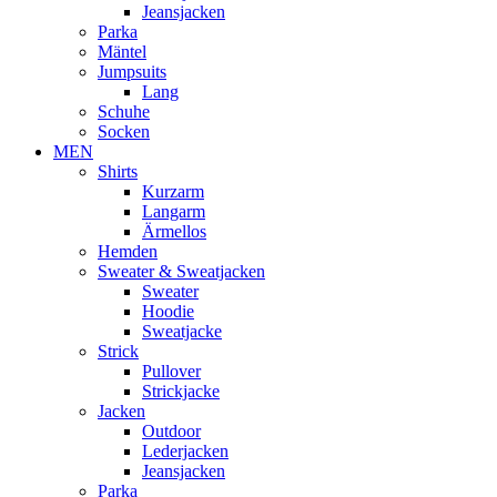
Jeansjacken
Parka
Mäntel
Jumpsuits
Lang
Schuhe
Socken
MEN
Shirts
Kurzarm
Langarm
Ärmellos
Hemden
Sweater & Sweatjacken
Sweater
Hoodie
Sweatjacke
Strick
Pullover
Strickjacke
Jacken
Outdoor
Lederjacken
Jeansjacken
Parka