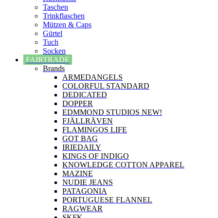
Taschen
Trinkflaschen
Mützen & Caps
Gürtel
Tuch
Socken
FAIRTRADE
Brands
ARMEDANGELS
COLORFUL STANDARD
DEDICATED
DOPPER
EDMMOND STUDIOS NEW!
FJÄLLRÄVEN
FLAMINGOS LIFE
GOT BAG
IRIEDAILY
KINGS OF INDIGO
KNOWLEDGE COTTON APPAREL
MAZINE
NUDIE JEANS
PATAGONIA
PORTUGUESE FLANNEL
RAGWEAR
SKFK