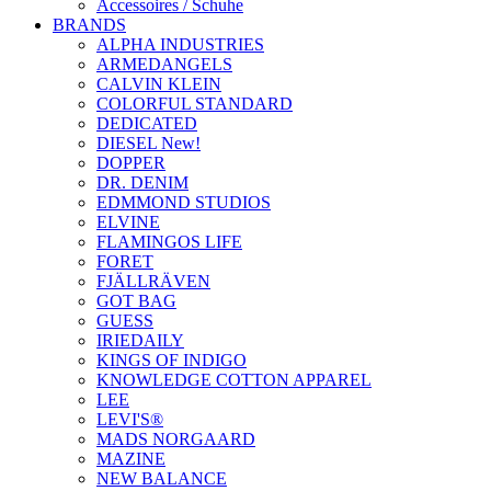
Accessoires / Schuhe
BRANDS
ALPHA INDUSTRIES
ARMEDANGELS
CALVIN KLEIN
COLORFUL STANDARD
DEDICATED
DIESEL New!
DOPPER
DR. DENIM
EDMMOND STUDIOS
ELVINE
FLAMINGOS LIFE
FORET
FJÄLLRÄVEN
GOT BAG
GUESS
IRIEDAILY
KINGS OF INDIGO
KNOWLEDGE COTTON APPAREL
LEE
LEVI'S®
MADS NORGAARD
MAZINE
NEW BALANCE