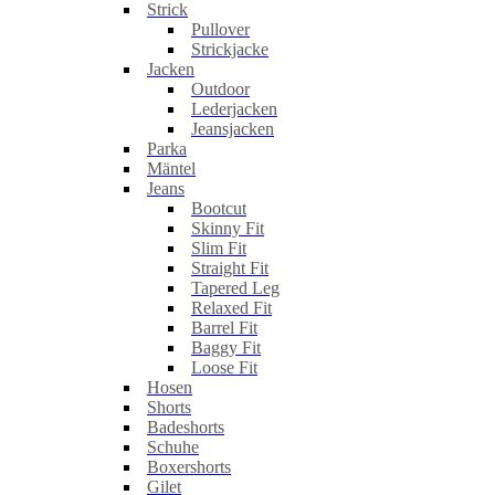
Strick
Pullover
Strickjacke
Jacken
Outdoor
Lederjacken
Jeansjacken
Parka
Mäntel
Jeans
Bootcut
Skinny Fit
Slim Fit
Straight Fit
Tapered Leg
Relaxed Fit
Barrel Fit
Baggy Fit
Loose Fit
Hosen
Shorts
Badeshorts
Schuhe
Boxershorts
Gilet