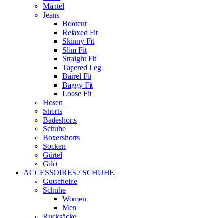
Mäntel
Jeans
Bootcut
Relaxed Fit
Skinny Fit
Slim Fit
Straight Fit
Tapered Leg
Barrel Fit
Baggy Fit
Loose Fit
Hosen
Shorts
Badeshorts
Schuhe
Boxershorts
Socken
Gürtel
Gilet
ACCESSOIRES / SCHUHE
Gutscheine
Schuhe
Women
Men
Rucksäcke