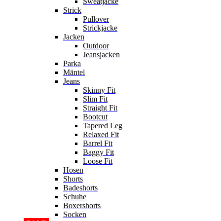
Sweatjacke
Strick
Pullover
Strickjacke
Jacken
Outdoor
Jeansjacken
Parka
Mäntel
Jeans
Skinny Fit
Slim Fit
Straight Fit
Bootcut
Tapered Leg
Relaxed Fit
Barrel Fit
Baggy Fit
Loose Fit
Hosen
Shorts
Badeshorts
Schuhe
Boxershorts
Socken