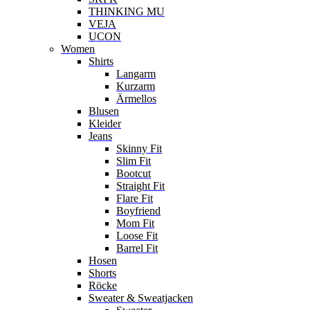
THINKING MU
VEJA
UCON
Women
Shirts
Langarm
Kurzarm
Ärmellos
Blusen
Kleider
Jeans
Skinny Fit
Slim Fit
Bootcut
Straight Fit
Flare Fit
Boyfriend
Mom Fit
Loose Fit
Barrel Fit
Hosen
Shorts
Röcke
Sweater & Sweatjacken