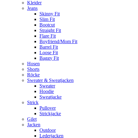
Kleider
Jeans
Skinny Fit
Slim Fit
Bootcut
Straight Fit
Flare Fit
Boyfriend/Mom Fit
Barrel Fit
Loose Fit
Baggy Fit
Hosen
Shorts
Röcke
Sweater & Sweatjacken
Sweater
Hoodie
Sweatjacke
Strick
Pullover
Strickjacke
Gilet
Jacken
Outdoor
Lederjacken