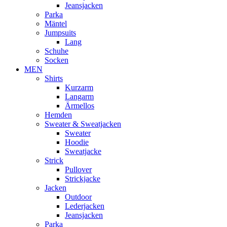
Jeansjacken
Parka
Mäntel
Jumpsuits
Lang
Schuhe
Socken
MEN
Shirts
Kurzarm
Langarm
Ärmellos
Hemden
Sweater & Sweatjacken
Sweater
Hoodie
Sweatjacke
Strick
Pullover
Strickjacke
Jacken
Outdoor
Lederjacken
Jeansjacken
Parka