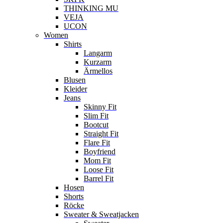
THINKING MU
VEJA
UCON
Women
Shirts
Langarm
Kurzarm
Ärmellos
Blusen
Kleider
Jeans
Skinny Fit
Slim Fit
Bootcut
Straight Fit
Flare Fit
Boyfriend
Mom Fit
Loose Fit
Barrel Fit
Hosen
Shorts
Röcke
Sweater & Sweatjacken