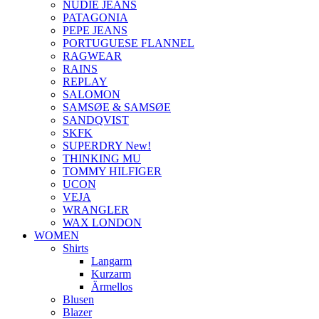
NUDIE JEANS
PATAGONIA
PEPE JEANS
PORTUGUESE FLANNEL
RAGWEAR
RAINS
REPLAY
SALOMON
SAMSØE & SAMSØE
SANDQVIST
SKFK
SUPERDRY New!
THINKING MU
TOMMY HILFIGER
UCON
VEJA
WRANGLER
WAX LONDON
WOMEN
Shirts
Langarm
Kurzarm
Ärmellos
Blusen
Blazer