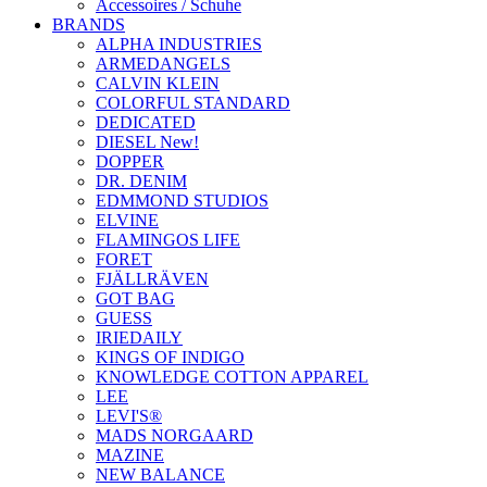
Accessoires / Schuhe
BRANDS
ALPHA INDUSTRIES
ARMEDANGELS
CALVIN KLEIN
COLORFUL STANDARD
DEDICATED
DIESEL New!
DOPPER
DR. DENIM
EDMMOND STUDIOS
ELVINE
FLAMINGOS LIFE
FORET
FJÄLLRÄVEN
GOT BAG
GUESS
IRIEDAILY
KINGS OF INDIGO
KNOWLEDGE COTTON APPAREL
LEE
LEVI'S®
MADS NORGAARD
MAZINE
NEW BALANCE