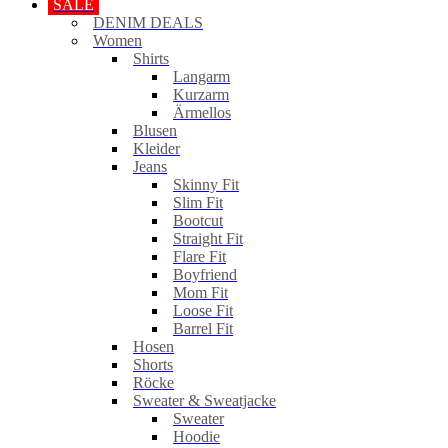
SALE
DENIM DEALS
Women
Shirts
Langarm
Kurzarm
Ärmellos
Blusen
Kleider
Jeans
Skinny Fit
Slim Fit
Bootcut
Straight Fit
Flare Fit
Boyfriend
Mom Fit
Loose Fit
Barrel Fit
Hosen
Shorts
Röcke
Sweater & Sweatjacke
Sweater
Hoodie