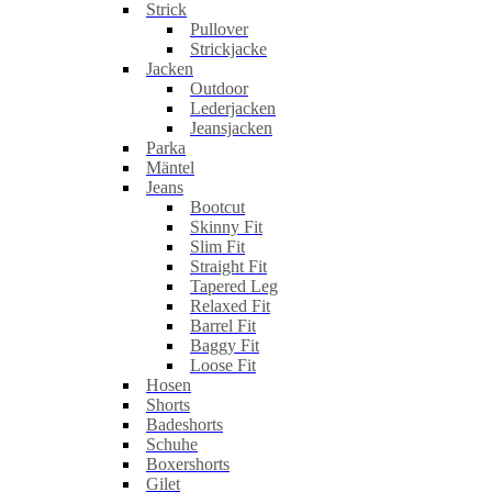
Strick
Pullover
Strickjacke
Jacken
Outdoor
Lederjacken
Jeansjacken
Parka
Mäntel
Jeans
Bootcut
Skinny Fit
Slim Fit
Straight Fit
Tapered Leg
Relaxed Fit
Barrel Fit
Baggy Fit
Loose Fit
Hosen
Shorts
Badeshorts
Schuhe
Boxershorts
Gilet