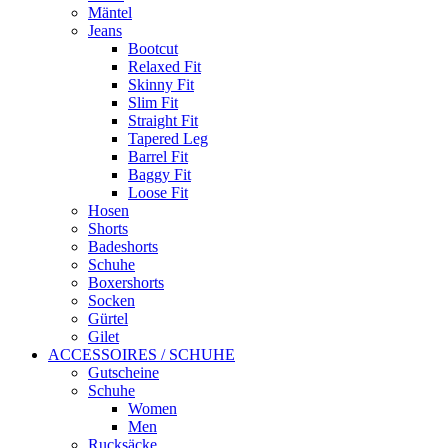
Mäntel
Jeans
Bootcut
Relaxed Fit
Skinny Fit
Slim Fit
Straight Fit
Tapered Leg
Barrel Fit
Baggy Fit
Loose Fit
Hosen
Shorts
Badeshorts
Schuhe
Boxershorts
Socken
Gürtel
Gilet
ACCESSOIRES / SCHUHE
Gutscheine
Schuhe
Women
Men
Rucksäcke