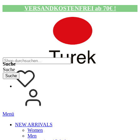
VERSANDKOSTENFREI ab 70€ !
Navigation umschalten
Suche
Suche
Suche
Menü
NEW ARRIVALS
Women
Men