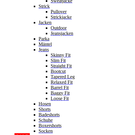
Sweatjacke
Strick
Pullover
Strickjacke
Jacken
Outdoor
Jeansjacken
Parka
Mäntel
Jeans
Skinny Fit
Slim Fit
Straight Fit
Bootcut
Tapered Leg
Relaxed Fit
Barrel Fit
Baggy Fit
Loose Fit
Hosen
Shorts
Badeshorts
Schuhe
Boxershorts
Socken