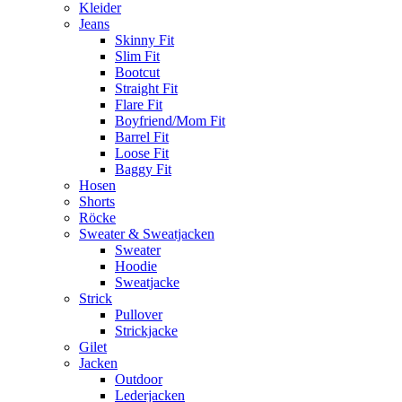
Kleider
Jeans
Skinny Fit
Slim Fit
Bootcut
Straight Fit
Flare Fit
Boyfriend/Mom Fit
Barrel Fit
Loose Fit
Baggy Fit
Hosen
Shorts
Röcke
Sweater & Sweatjacken
Sweater
Hoodie
Sweatjacke
Strick
Pullover
Strickjacke
Gilet
Jacken
Outdoor
Lederjacken