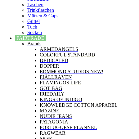
Taschen
Trinkflaschen
Mützen & Caps
Gürtel
Tuch
Socken
FAIRTRADE
Brands
ARMEDANGELS
COLORFUL STANDARD
DEDICATED
DOPPER
EDMMOND STUDIOS NEW!
FJÄLLRÄVEN
FLAMINGOS LIFE
GOT BAG
IRIEDAILY
KINGS OF INDIGO
KNOWLEDGE COTTON APPAREL
MAZINE
NUDIE JEANS
PATAGONIA
PORTUGUESE FLANNEL
RAGWEAR
SKFK