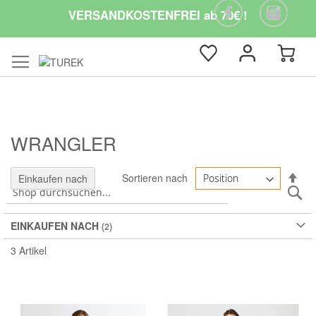
VERSANDKOSTENFREI ab 70€ !
WRANGLER
In
Sortieren nach
Einkaufen nach
S
abs
Rei
EINKAUFEN NACH
3
Artikel