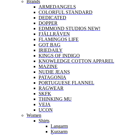
Brands
ARMEDANGELS
COLORFUL STANDARD
DEDICATED
DOPPER
EDMMOND STUDIOS NEW!
FJÄLLRÄVEN
FLAMINGOS LIFE
GOT BAG
IRIEDAILY
KINGS OF INDIGO
KNOWLEDGE COTTON APPAREL
MAZINE
NUDIE JEANS
PATAGONIA
PORTUGUESE FLANNEL
RAGWEAR
SKFK
THINKING MU
VEJA
UCON
Women
Shirts
Langarm
Kurzarm