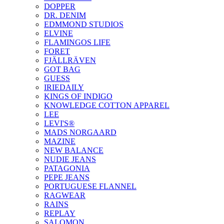
DOPPER
DR. DENIM
EDMMOND STUDIOS
ELVINE
FLAMINGOS LIFE
FORET
FJÄLLRÄVEN
GOT BAG
GUESS
IRIEDAILY
KINGS OF INDIGO
KNOWLEDGE COTTON APPAREL
LEE
LEVI'S®
MADS NORGAARD
MAZINE
NEW BALANCE
NUDIE JEANS
PATAGONIA
PEPE JEANS
PORTUGUESE FLANNEL
RAGWEAR
RAINS
REPLAY
SALOMON