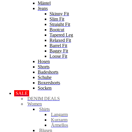
Mäntel
Jeans
Skinny Fit
Slim Fit
Straight Fit
Bootcut
Tapered Leg
Relaxed Fit
Barrel Fit
Baggy Fit
Loose Fit
Hosen
Shorts
Badeshorts
Schuhe
Boxershorts
Socken
SALE
DENIM DEALS
Women
Shirts
Langarm
Kurzarm
Ärmellos
Blusen