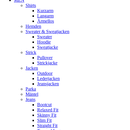
MEN
Shirts
Kurzarm
Langarm
Ärmellos
Hemden
Sweater & Sweatjacken
Sweater
Hoodie
Sweatjacke
Strick
Pullover
Strickjacke
Jacken
Outdoor
Lederjacken
Jeansjacken
Parka
Mäntel
Jeans
Bootcut
Relaxed Fit
Skinny Fit
Slim Fit
Straight Fit