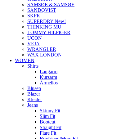
SAMSØE & SAMSØE
SANDQVIST
SKFK
SUPERDRY New!
THINKING MU
TOMMY HILFIGER
UCON
VEJA
WRANGLER
WAX LONDON
WOMEN
Shirts
Langarm
Kurzarm
Ärmellos
Blusen
Blazer
Kleider
Jeans
Skinny Fit
Slim Fit
Bootcut
Straight Fit
Flare Fit
Boyfriend/Mom Fit