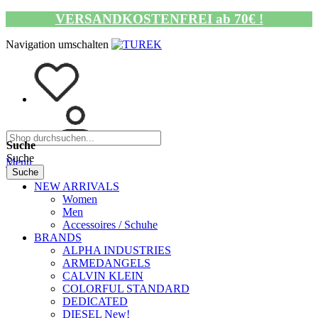
VERSANDKOSTENFREI ab 70€ !
Navigation umschalten
Suche
Suche
Menü
Suche
NEW ARRIVALS
Women
Men
Accessoires / Schuhe
BRANDS
ALPHA INDUSTRIES
ARMEDANGELS
CALVIN KLEIN
COLORFUL STANDARD
DEDICATED
DIESEL New!