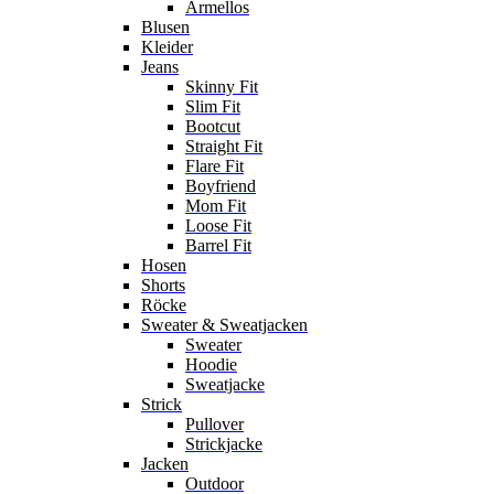
Ärmellos
Blusen
Kleider
Jeans
Skinny Fit
Slim Fit
Bootcut
Straight Fit
Flare Fit
Boyfriend
Mom Fit
Loose Fit
Barrel Fit
Hosen
Shorts
Röcke
Sweater & Sweatjacken
Sweater
Hoodie
Sweatjacke
Strick
Pullover
Strickjacke
Jacken
Outdoor