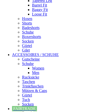
Tapered Leg
Barrel Fit
Baggy Fit
Loose Fit
Hosen
Shorts
Badeshorts
Schuhe
Boxershorts
Socken
Gürtel
Gilet
ACCESSOIRES / SCHUHE
Gutscheine
Schuhe
Women
Men
Rucksäcke
Taschen
Trinkflaschen
Mützen & Caps
Gürtel
Tuch
Socken
FAIRTRADE