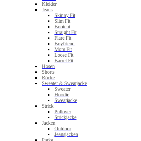
Kleider
Jeans
Skinny Fit
Slim Fit
Bootcut
Straight Fit
Flare Fit
Boyfriend
Mom Fit
Loose Fit
Barrel Fit
Hosen
Shorts
Röcke
Sweater & Sweatjacke
Sweater
Hoodie
Sweatjacke
Strick
Pullover
Strickjacke
Jacken
Outdoor
Jeansjacken
Parka