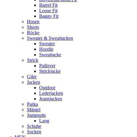
Barrel Fit
Loose Fit
Baggy Fit
Hosen
Shorts
Röcke
Sweater & Sweatjacken
Sweater
Hoodie
Sweatjacke
Strick
Pullover
Strickjacke
Gilet
Jacken
Outdoor
Lederjacken
Jeansjacken
Parka
Mäntel
Jumpsuits
Lang
Schuhe
Socken