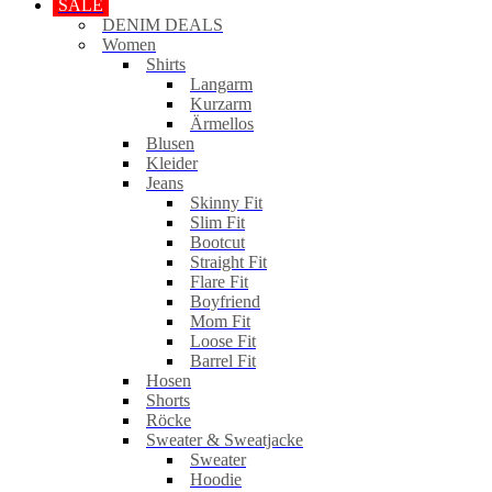
SALE
DENIM DEALS
Women
Shirts
Langarm
Kurzarm
Ärmellos
Blusen
Kleider
Jeans
Skinny Fit
Slim Fit
Bootcut
Straight Fit
Flare Fit
Boyfriend
Mom Fit
Loose Fit
Barrel Fit
Hosen
Shorts
Röcke
Sweater & Sweatjacke
Sweater
Hoodie