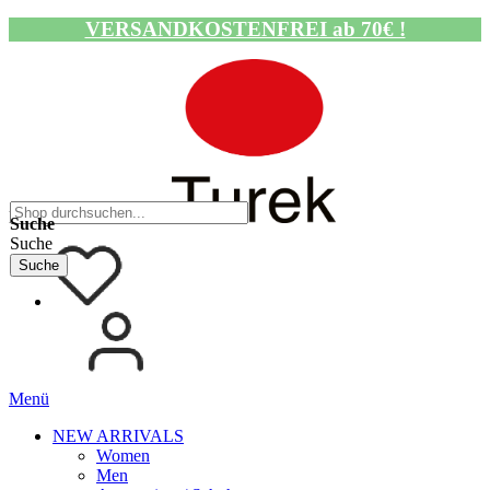
VERSANDKOSTENFREI ab 70€ !
Navigation umschalten
Suche
Suche
Suche
Menü
NEW ARRIVALS
Women
Men