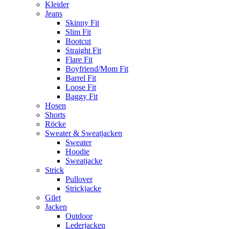
Kleider
Jeans
Skinny Fit
Slim Fit
Bootcut
Straight Fit
Flare Fit
Boyfriend/Mom Fit
Barrel Fit
Loose Fit
Baggy Fit
Hosen
Shorts
Röcke
Sweater & Sweatjacken
Sweater
Hoodie
Sweatjacke
Strick
Pullover
Strickjacke
Gilet
Jacken
Outdoor
Lederjacken