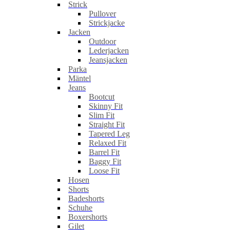
Strick
Pullover
Strickjacke
Jacken
Outdoor
Lederjacken
Jeansjacken
Parka
Mäntel
Jeans
Bootcut
Skinny Fit
Slim Fit
Straight Fit
Tapered Leg
Relaxed Fit
Barrel Fit
Baggy Fit
Loose Fit
Hosen
Shorts
Badeshorts
Schuhe
Boxershorts
Gilet