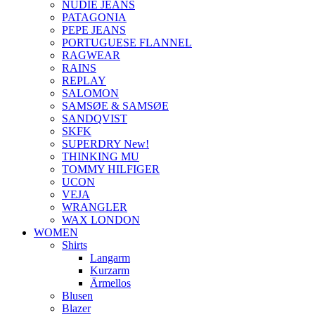
NUDIE JEANS
PATAGONIA
PEPE JEANS
PORTUGUESE FLANNEL
RAGWEAR
RAINS
REPLAY
SALOMON
SAMSØE & SAMSØE
SANDQVIST
SKFK
SUPERDRY New!
THINKING MU
TOMMY HILFIGER
UCON
VEJA
WRANGLER
WAX LONDON
WOMEN
Shirts
Langarm
Kurzarm
Ärmellos
Blusen
Blazer