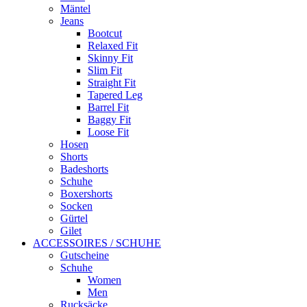
Mäntel
Jeans
Bootcut
Relaxed Fit
Skinny Fit
Slim Fit
Straight Fit
Tapered Leg
Barrel Fit
Baggy Fit
Loose Fit
Hosen
Shorts
Badeshorts
Schuhe
Boxershorts
Socken
Gürtel
Gilet
ACCESSOIRES / SCHUHE
Gutscheine
Schuhe
Women
Men
Rucksäcke