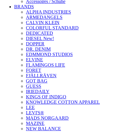
Accessoires / Schuhe
BRANDS
ALPHA INDUSTRIES
ARMEDANGELS
CALVIN KLEIN
COLORFUL STANDARD
DEDICATED
DIESEL New!
DOPPER
DR. DENIM
EDMMOND STUDIOS
ELVINE
FLAMINGOS LIFE
FORET
FJÄLLRÄVEN
GOT BAG
GUESS
IRIEDAILY
KINGS OF INDIGO
KNOWLEDGE COTTON APPAREL
LEE
LEVI'S®
MADS NORGAARD
MAZINE
NEW BALANCE