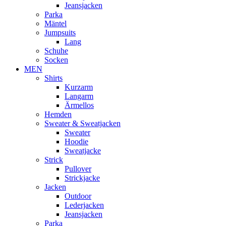
Jeansjacken
Parka
Mäntel
Jumpsuits
Lang
Schuhe
Socken
MEN
Shirts
Kurzarm
Langarm
Ärmellos
Hemden
Sweater & Sweatjacken
Sweater
Hoodie
Sweatjacke
Strick
Pullover
Strickjacke
Jacken
Outdoor
Lederjacken
Jeansjacken
Parka