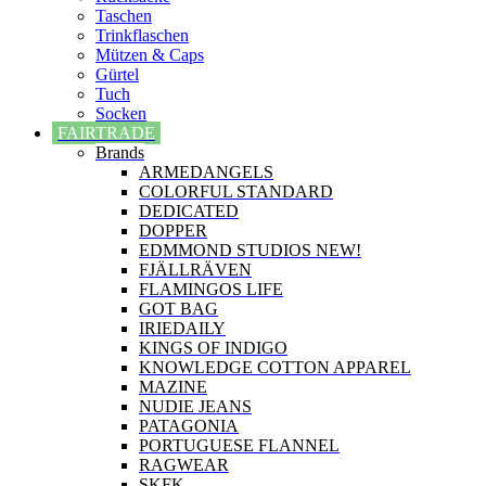
Taschen
Trinkflaschen
Mützen & Caps
Gürtel
Tuch
Socken
FAIRTRADE
Brands
ARMEDANGELS
COLORFUL STANDARD
DEDICATED
DOPPER
EDMMOND STUDIOS NEW!
FJÄLLRÄVEN
FLAMINGOS LIFE
GOT BAG
IRIEDAILY
KINGS OF INDIGO
KNOWLEDGE COTTON APPAREL
MAZINE
NUDIE JEANS
PATAGONIA
PORTUGUESE FLANNEL
RAGWEAR
SKFK