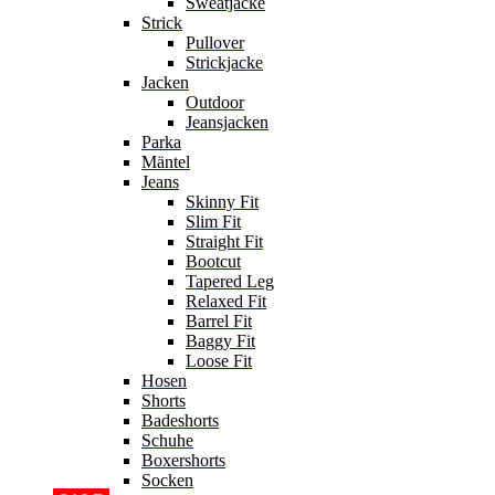
Sweatjacke
Strick
Pullover
Strickjacke
Jacken
Outdoor
Jeansjacken
Parka
Mäntel
Jeans
Skinny Fit
Slim Fit
Straight Fit
Bootcut
Tapered Leg
Relaxed Fit
Barrel Fit
Baggy Fit
Loose Fit
Hosen
Shorts
Badeshorts
Schuhe
Boxershorts
Socken