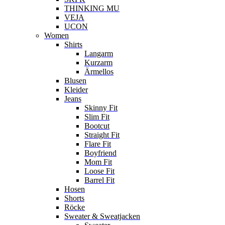
THINKING MU
VEJA
UCON
Women
Shirts
Langarm
Kurzarm
Ärmellos
Blusen
Kleider
Jeans
Skinny Fit
Slim Fit
Bootcut
Straight Fit
Flare Fit
Boyfriend
Mom Fit
Loose Fit
Barrel Fit
Hosen
Shorts
Röcke
Sweater & Sweatjacken