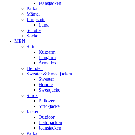
Jeansjacken
Parka
Mäntel
Jumpsuits
Lang
Schuhe
Socken
MEN
Shirts
Kurzarm
Langarm
Ärmellos
Hemden
Sweater & Sweatjacken
Sweater
Hoodie
Sweatjacke
Strick
Pullover
Strickjacke
Jacken
Outdoor
Lederjacken
Jeansjacken
Parka