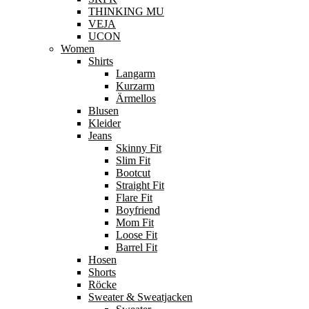
THINKING MU
VEJA
UCON
Women
Shirts
Langarm
Kurzarm
Ärmellos
Blusen
Kleider
Jeans
Skinny Fit
Slim Fit
Bootcut
Straight Fit
Flare Fit
Boyfriend
Mom Fit
Loose Fit
Barrel Fit
Hosen
Shorts
Röcke
Sweater & Sweatjacken