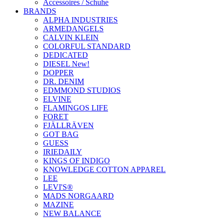
Accessoires / Schuhe
BRANDS
ALPHA INDUSTRIES
ARMEDANGELS
CALVIN KLEIN
COLORFUL STANDARD
DEDICATED
DIESEL New!
DOPPER
DR. DENIM
EDMMOND STUDIOS
ELVINE
FLAMINGOS LIFE
FORET
FJÄLLRÄVEN
GOT BAG
GUESS
IRIEDAILY
KINGS OF INDIGO
KNOWLEDGE COTTON APPAREL
LEE
LEVI'S®
MADS NORGAARD
MAZINE
NEW BALANCE