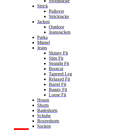
Sweatjacke
Strick
Pullover
Strickjacke
Jacken
Outdoor
Jeansjacken
Parka
Mäntel
Jeans
Skinny Fit
Slim Fit
Straight Fit
Bootcut
Tapered Leg
Relaxed Fit
Barrel Fit
Baggy Fit
Loose Fit
Hosen
Shorts
Badeshorts
Schuhe
Boxershorts
Socken