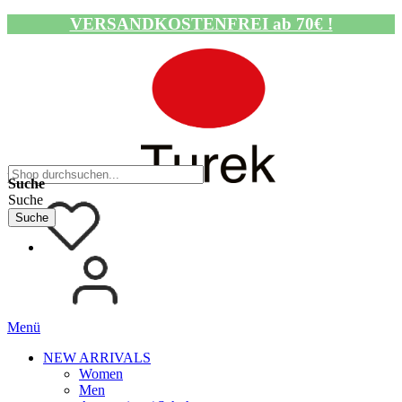
VERSANDKOSTENFREI ab 70€ !
Navigation umschalten
Suche
Suche
Suche
Menü
NEW ARRIVALS
Women
Men