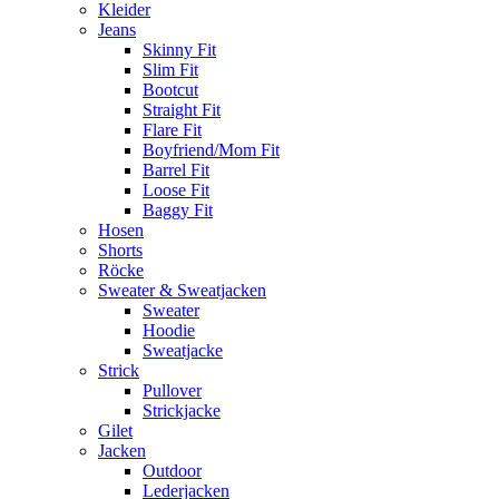
Kleider
Jeans
Skinny Fit
Slim Fit
Bootcut
Straight Fit
Flare Fit
Boyfriend/Mom Fit
Barrel Fit
Loose Fit
Baggy Fit
Hosen
Shorts
Röcke
Sweater & Sweatjacken
Sweater
Hoodie
Sweatjacke
Strick
Pullover
Strickjacke
Gilet
Jacken
Outdoor
Lederjacken