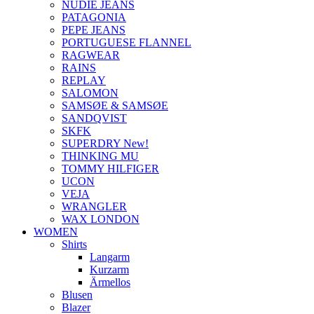
NUDIE JEANS
PATAGONIA
PEPE JEANS
PORTUGUESE FLANNEL
RAGWEAR
RAINS
REPLAY
SALOMON
SAMSØE & SAMSØE
SANDQVIST
SKFK
SUPERDRY New!
THINKING MU
TOMMY HILFIGER
UCON
VEJA
WRANGLER
WAX LONDON
WOMEN
Shirts
Langarm
Kurzarm
Ärmellos
Blusen
Blazer