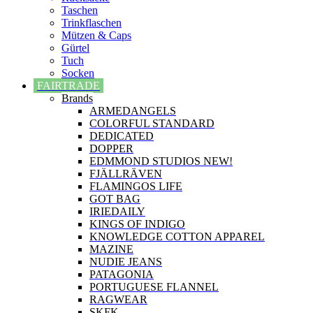
Taschen
Trinkflaschen
Mützen & Caps
Gürtel
Tuch
Socken
FAIRTRADE
Brands
ARMEDANGELS
COLORFUL STANDARD
DEDICATED
DOPPER
EDMMOND STUDIOS NEW!
FJÄLLRÄVEN
FLAMINGOS LIFE
GOT BAG
IRIEDAILY
KINGS OF INDIGO
KNOWLEDGE COTTON APPAREL
MAZINE
NUDIE JEANS
PATAGONIA
PORTUGUESE FLANNEL
RAGWEAR
SKFK