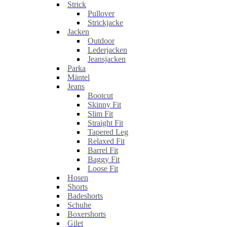
Strick
Pullover
Strickjacke
Jacken
Outdoor
Lederjacken
Jeansjacken
Parka
Mäntel
Jeans
Bootcut
Skinny Fit
Slim Fit
Straight Fit
Tapered Leg
Relaxed Fit
Barrel Fit
Baggy Fit
Loose Fit
Hosen
Shorts
Badeshorts
Schuhe
Boxershorts
Gilet