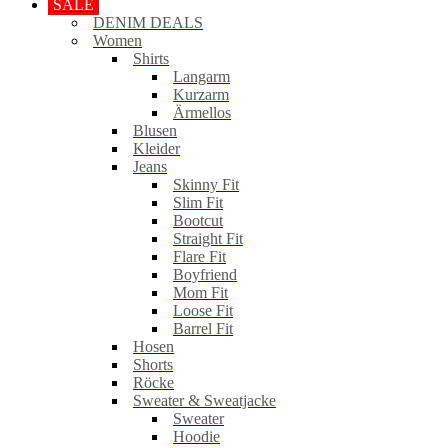
SALE
DENIM DEALS
Women
Shirts
Langarm
Kurzarm
Ärmellos
Blusen
Kleider
Jeans
Skinny Fit
Slim Fit
Bootcut
Straight Fit
Flare Fit
Boyfriend
Mom Fit
Loose Fit
Barrel Fit
Hosen
Shorts
Röcke
Sweater & Sweatjacke
Sweater
Hoodie