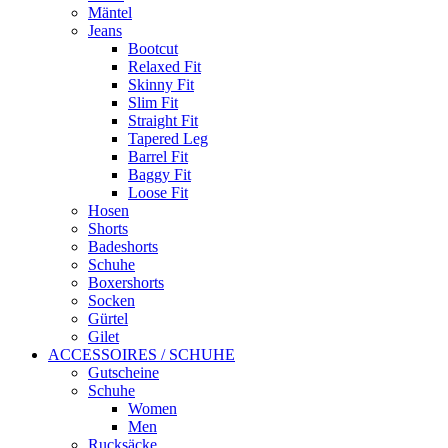
Mäntel
Jeans
Bootcut
Relaxed Fit
Skinny Fit
Slim Fit
Straight Fit
Tapered Leg
Barrel Fit
Baggy Fit
Loose Fit
Hosen
Shorts
Badeshorts
Schuhe
Boxershorts
Socken
Gürtel
Gilet
ACCESSOIRES / SCHUHE
Gutscheine
Schuhe
Women
Men
Rucksäcke