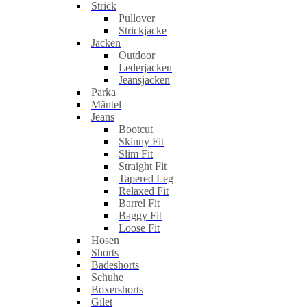
Strick
Pullover
Strickjacke
Jacken
Outdoor
Lederjacken
Jeansjacken
Parka
Mäntel
Jeans
Bootcut
Skinny Fit
Slim Fit
Straight Fit
Tapered Leg
Relaxed Fit
Barrel Fit
Baggy Fit
Loose Fit
Hosen
Shorts
Badeshorts
Schuhe
Boxershorts
Gilet