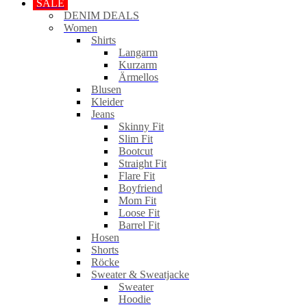
SALE
DENIM DEALS
Women
Shirts
Langarm
Kurzarm
Ärmellos
Blusen
Kleider
Jeans
Skinny Fit
Slim Fit
Bootcut
Straight Fit
Flare Fit
Boyfriend
Mom Fit
Loose Fit
Barrel Fit
Hosen
Shorts
Röcke
Sweater & Sweatjacke
Sweater
Hoodie