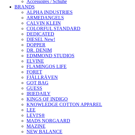
Accessoires / Schuhe
BRANDS
ALPHA INDUSTRIES
ARMEDANGELS
CALVIN KLEIN
COLORFUL STANDARD
DEDICATED
DIESEL New!
DOPPER
DR. DENIM
EDMMOND STUDIOS
ELVINE
FLAMINGOS LIFE
FORET
FJÄLLRÄVEN
GOT BAG
GUESS
IRIEDAILY
KINGS OF INDIGO
KNOWLEDGE COTTON APPAREL
LEE
LEVI'S®
MADS NORGAARD
MAZINE
NEW BALANCE