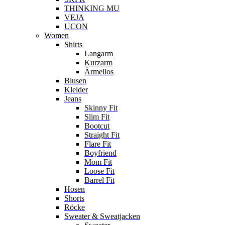
THINKING MU
VEJA
UCON
Women
Shirts
Langarm
Kurzarm
Ärmellos
Blusen
Kleider
Jeans
Skinny Fit
Slim Fit
Bootcut
Straight Fit
Flare Fit
Boyfriend
Mom Fit
Loose Fit
Barrel Fit
Hosen
Shorts
Röcke
Sweater & Sweatjacken