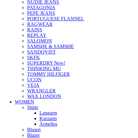
NUDIE JEANS
PATAGONIA
PEPE JEANS
PORTUGUESE FLANNEL
RAGWEAR
RAINS
REPLAY
SALOMON
SAMSØE & SAMSØE
SANDQVIST
SKFK
SUPERDRY New!
THINKING MU
TOMMY HILFIGER
UCON
VEJA
WRANGLER
WAX LONDON
WOMEN
Shirts
Langarm
Kurzarm
Ärmellos
Blusen
Blazer