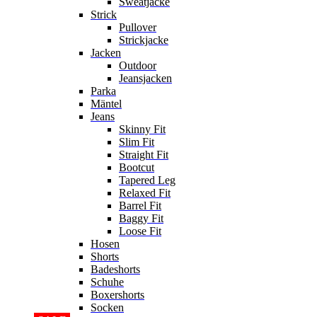
Sweatjacke
Strick
Pullover
Strickjacke
Jacken
Outdoor
Jeansjacken
Parka
Mäntel
Jeans
Skinny Fit
Slim Fit
Straight Fit
Bootcut
Tapered Leg
Relaxed Fit
Barrel Fit
Baggy Fit
Loose Fit
Hosen
Shorts
Badeshorts
Schuhe
Boxershorts
Socken