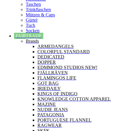
Taschen
Trinkflaschen
Mützen & Caps
Gürtel
Tuch
Socken
FAIRTRADE
Brands
ARMEDANGELS
COLORFUL STANDARD
DEDICATED
DOPPER
EDMMOND STUDIOS NEW!
FJÄLLRÄVEN
FLAMINGOS LIFE
GOT BAG
IRIEDAILY
KINGS OF INDIGO
KNOWLEDGE COTTON APPAREL
MAZINE
NUDIE JEANS
PATAGONIA
PORTUGUESE FLANNEL
RAGWEAR
SKFK