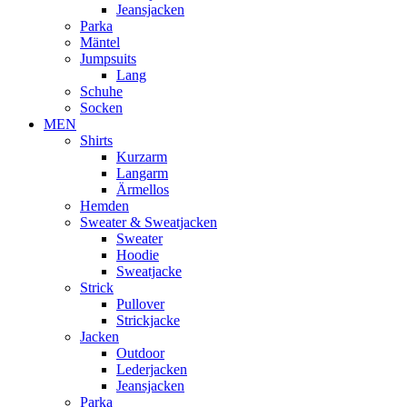
Jeansjacken
Parka
Mäntel
Jumpsuits
Lang
Schuhe
Socken
MEN
Shirts
Kurzarm
Langarm
Ärmellos
Hemden
Sweater & Sweatjacken
Sweater
Hoodie
Sweatjacke
Strick
Pullover
Strickjacke
Jacken
Outdoor
Lederjacken
Jeansjacken
Parka