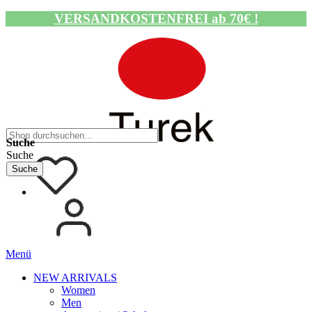
VERSANDKOSTENFREI ab 70€ !
Navigation umschalten
Suche
Suche
Suche
Menü
NEW ARRIVALS
Women
Men