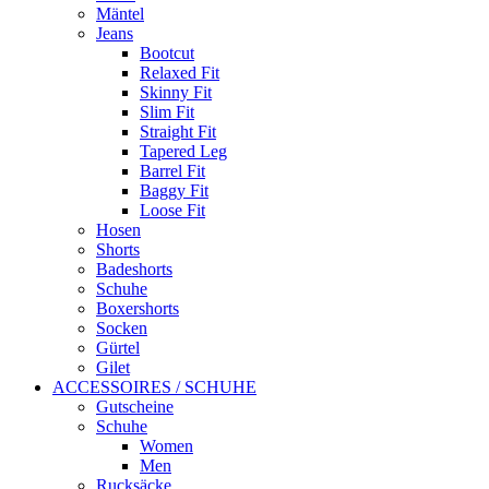
Mäntel
Jeans
Bootcut
Relaxed Fit
Skinny Fit
Slim Fit
Straight Fit
Tapered Leg
Barrel Fit
Baggy Fit
Loose Fit
Hosen
Shorts
Badeshorts
Schuhe
Boxershorts
Socken
Gürtel
Gilet
ACCESSOIRES / SCHUHE
Gutscheine
Schuhe
Women
Men
Rucksäcke