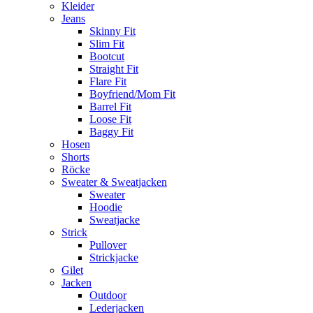
Kleider
Jeans
Skinny Fit
Slim Fit
Bootcut
Straight Fit
Flare Fit
Boyfriend/Mom Fit
Barrel Fit
Loose Fit
Baggy Fit
Hosen
Shorts
Röcke
Sweater & Sweatjacken
Sweater
Hoodie
Sweatjacke
Strick
Pullover
Strickjacke
Gilet
Jacken
Outdoor
Lederjacken