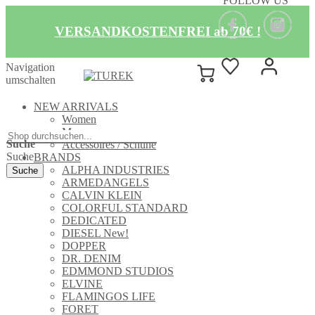
FOLLOW US
VERSANDKOSTENFREI ab 70€ !
Navigation
umschalten
NEW ARRIVALS
Women
Men
Suche
Accessoires / Schuhe
Suche
BRANDS
ALPHA INDUSTRIES
Suche
ARMEDANGELS
CALVIN KLEIN
COLORFUL STANDARD
DEDICATED
DIESEL New!
DOPPER
DR. DENIM
EDMMOND STUDIOS
ELVINE
FLAMINGOS LIFE
FORET