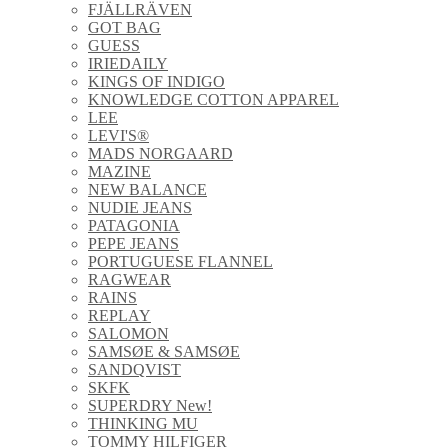
FJÄLLRÄVEN
GOT BAG
GUESS
IRIEDAILY
KINGS OF INDIGO
KNOWLEDGE COTTON APPAREL
LEE
LEVI'S®
MADS NORGAARD
MAZINE
NEW BALANCE
NUDIE JEANS
PATAGONIA
PEPE JEANS
PORTUGUESE FLANNEL
RAGWEAR
RAINS
REPLAY
SALOMON
SAMSØE & SAMSØE
SANDQVIST
SKFK
SUPERDRY New!
THINKING MU
TOMMY HILFIGER