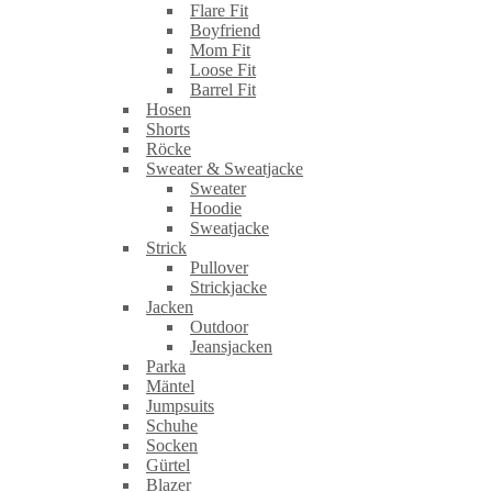
Flare Fit
Boyfriend
Mom Fit
Loose Fit
Barrel Fit
Hosen
Shorts
Röcke
Sweater & Sweatjacke
Sweater
Hoodie
Sweatjacke
Strick
Pullover
Strickjacke
Jacken
Outdoor
Jeansjacken
Parka
Mäntel
Jumpsuits
Schuhe
Socken
Gürtel
Blazer