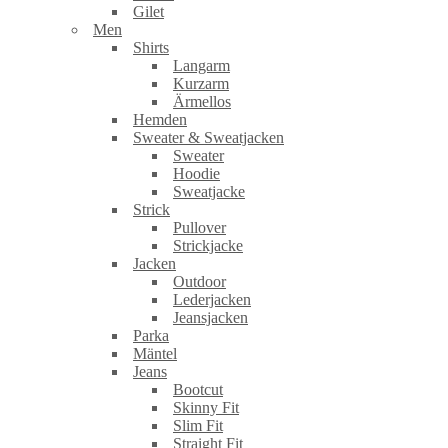
Gilet
Men
Shirts
Langarm
Kurzarm
Ärmellos
Hemden
Sweater & Sweatjacken
Sweater
Hoodie
Sweatjacke
Strick
Pullover
Strickjacke
Jacken
Outdoor
Lederjacken
Jeansjacken
Parka
Mäntel
Jeans
Bootcut
Skinny Fit
Slim Fit
Straight Fit