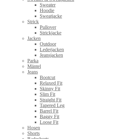
Sweater
Hoodie
Sweatjacke
Strick
Pullover
Strickjacke
Jacken
Outdoor
Lederjacken
Jeansjacken
Parka
Mäntel
Jeans
Bootcut
Relaxed Fit
Skinny Fit
Slim Fit
Straight Fit
Tapered Leg
Barrel Fit
Baggy Fit
Loose Fit
Hosen
Shorts
Badeshorts