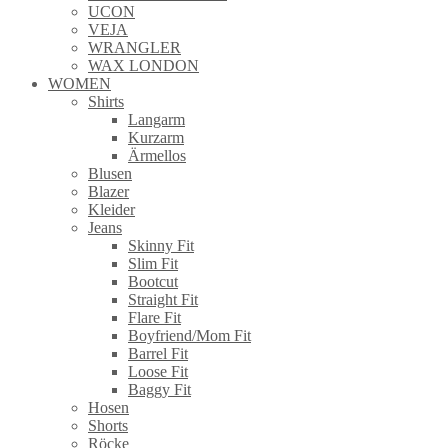
UCON
VEJA
WRANGLER
WAX LONDON
WOMEN
Shirts
Langarm
Kurzarm
Ärmellos
Blusen
Blazer
Kleider
Jeans
Skinny Fit
Slim Fit
Bootcut
Straight Fit
Flare Fit
Boyfriend/Mom Fit
Barrel Fit
Loose Fit
Baggy Fit
Hosen
Shorts
Röcke