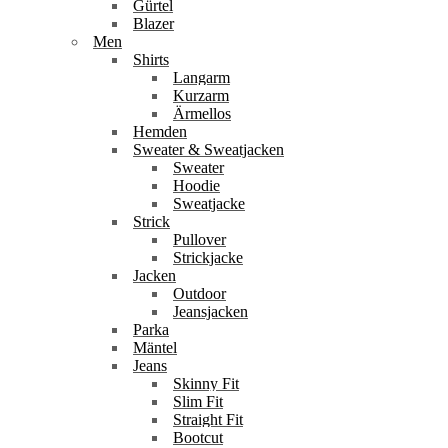
Gürtel
Blazer
Men
Shirts
Langarm
Kurzarm
Ärmellos
Hemden
Sweater & Sweatjacken
Sweater
Hoodie
Sweatjacke
Strick
Pullover
Strickjacke
Jacken
Outdoor
Jeansjacken
Parka
Mäntel
Jeans
Skinny Fit
Slim Fit
Straight Fit
Bootcut