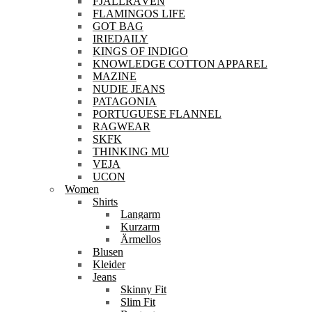
FJÄLLRÄVEN
FLAMINGOS LIFE
GOT BAG
IRIEDAILY
KINGS OF INDIGO
KNOWLEDGE COTTON APPAREL
MAZINE
NUDIE JEANS
PATAGONIA
PORTUGUESE FLANNEL
RAGWEAR
SKFK
THINKING MU
VEJA
UCON
Women
Shirts
Langarm
Kurzarm
Ärmellos
Blusen
Kleider
Jeans
Skinny Fit
Slim Fit