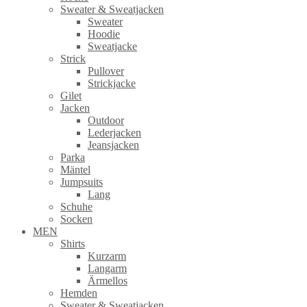
Sweater & Sweatjacken
Sweater
Hoodie
Sweatjacke
Strick
Pullover
Strickjacke
Gilet
Jacken
Outdoor
Lederjacken
Jeansjacken
Parka
Mäntel
Jumpsuits
Lang
Schuhe
Socken
MEN
Shirts
Kurzarm
Langarm
Ärmellos
Hemden
Sweater & Sweatjacken