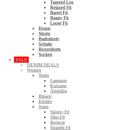
Tapered Leg
Relaxed Fit
Barrel Fit
Baggy Fit
Loose Fit
Hosen
Shorts
Badeshorts
Schuhe
Boxershorts
Socken
SALE
DENIM DEALS
Women
Shirts
Langarm
Kurzarm
Ärmellos
Blusen
Kleider
Jeans
Skinny Fit
Slim Fit
Bootcut
Straight Fit