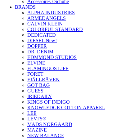
Accessoires / Schuhe
BRANDS
ALPHA INDUSTRIES
ARMEDANGELS
CALVIN KLEIN
COLORFUL STANDARD
DEDICATED
DIESEL New!
DOPPER
DR. DENIM
EDMMOND STUDIOS
ELVINE
FLAMINGOS LIFE
FORET
FJÄLLRÄVEN
GOT BAG
GUESS
IRIEDAILY
KINGS OF INDIGO
KNOWLEDGE COTTON APPAREL
LEE
LEVI'S®
MADS NORGAARD
MAZINE
NEW BALANCE