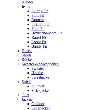
Kleider
Jeans
Skinny Fit
Slim Fit
Bootcut
Straight Fit
Flare Fit
Boyfriend/Mom Fit
Barrel Fit
Loose Fit
Baggy Fit
Hosen
Shorts
Röcke
Sweater & Sweatjacken
Sweater
Hoodie
Sweatjacke
Strick
Pullover
Strickjacke
Gilet
Jacken
Outdoor
Lederjacken