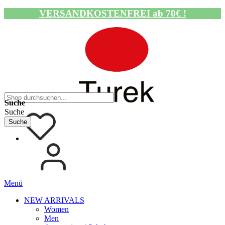
VERSANDKOSTENFREI ab 70€ !
Navigation umschalten
Suche
Suche
Suche
Menü
NEW ARRIVALS
Women
Men