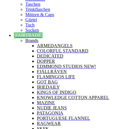
Taschen
Trinkflaschen
Mützen & Caps
Gürtel
Tuch
Socken
FAIRTRADE
Brands
ARMEDANGELS
COLORFUL STANDARD
DEDICATED
DOPPER
EDMMOND STUDIOS NEW!
FJÄLLRÄVEN
FLAMINGOS LIFE
GOT BAG
IRIEDAILY
KINGS OF INDIGO
KNOWLEDGE COTTON APPAREL
MAZINE
NUDIE JEANS
PATAGONIA
PORTUGUESE FLANNEL
RAGWEAR
SKFK