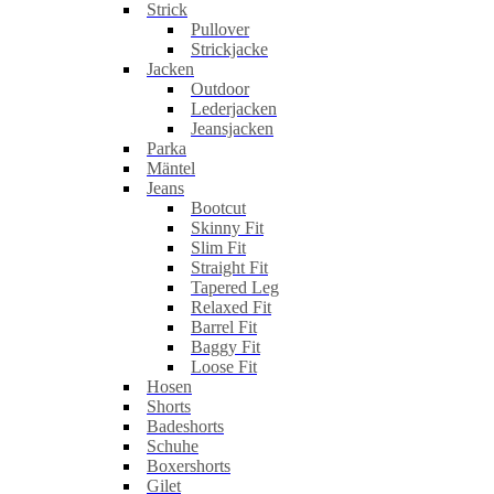
Strick
Pullover
Strickjacke
Jacken
Outdoor
Lederjacken
Jeansjacken
Parka
Mäntel
Jeans
Bootcut
Skinny Fit
Slim Fit
Straight Fit
Tapered Leg
Relaxed Fit
Barrel Fit
Baggy Fit
Loose Fit
Hosen
Shorts
Badeshorts
Schuhe
Boxershorts
Gilet