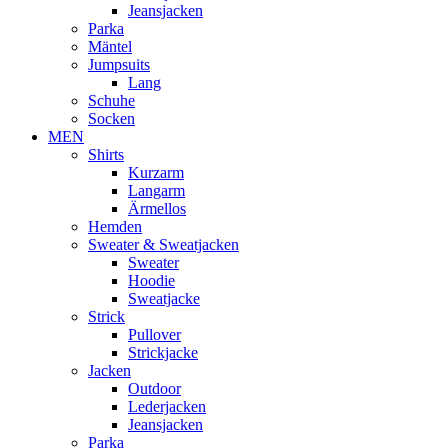
Jeansjacken
Parka
Mäntel
Jumpsuits
Lang
Schuhe
Socken
MEN
Shirts
Kurzarm
Langarm
Ärmellos
Hemden
Sweater & Sweatjacken
Sweater
Hoodie
Sweatjacke
Strick
Pullover
Strickjacke
Jacken
Outdoor
Lederjacken
Jeansjacken
Parka