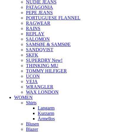
NUDIE JEANS
PATAGONIA
PEPE JEANS
PORTUGUESE FLANNEL
RAGWEAR
RAINS
REPLAY
SALOMON
SAMSØE & SAMSØE
SANDQVIST
SKFK
SUPERDRY New!
THINKING MU
TOMMY HILFIGER
UCON
VEJA
WRANGLER
WAX LONDON
WOMEN
Shirts
Langarm
Kurzarm
Ärmellos
Blusen
Blazer