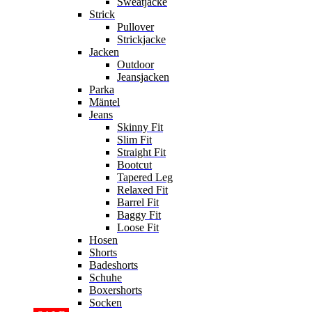
Sweatjacke
Strick
Pullover
Strickjacke
Jacken
Outdoor
Jeansjacken
Parka
Mäntel
Jeans
Skinny Fit
Slim Fit
Straight Fit
Bootcut
Tapered Leg
Relaxed Fit
Barrel Fit
Baggy Fit
Loose Fit
Hosen
Shorts
Badeshorts
Schuhe
Boxershorts
Socken