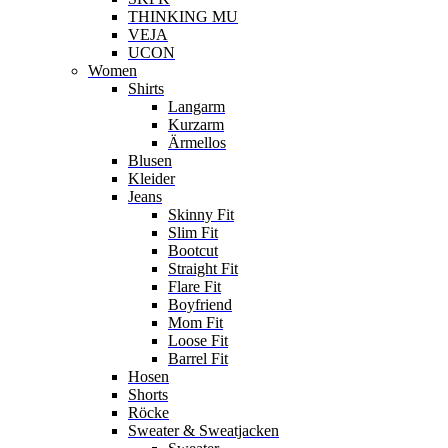
THINKING MU
VEJA
UCON
Women
Shirts
Langarm
Kurzarm
Ärmellos
Blusen
Kleider
Jeans
Skinny Fit
Slim Fit
Bootcut
Straight Fit
Flare Fit
Boyfriend
Mom Fit
Loose Fit
Barrel Fit
Hosen
Shorts
Röcke
Sweater & Sweatjacken