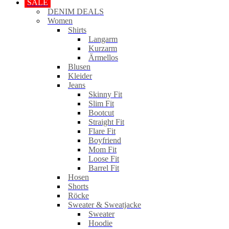
SALE
DENIM DEALS
Women
Shirts
Langarm
Kurzarm
Ärmellos
Blusen
Kleider
Jeans
Skinny Fit
Slim Fit
Bootcut
Straight Fit
Flare Fit
Boyfriend
Mom Fit
Loose Fit
Barrel Fit
Hosen
Shorts
Röcke
Sweater & Sweatjacke
Sweater
Hoodie