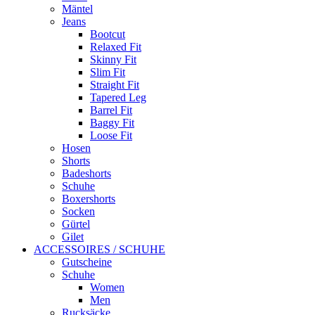
Mäntel
Jeans
Bootcut
Relaxed Fit
Skinny Fit
Slim Fit
Straight Fit
Tapered Leg
Barrel Fit
Baggy Fit
Loose Fit
Hosen
Shorts
Badeshorts
Schuhe
Boxershorts
Socken
Gürtel
Gilet
ACCESSOIRES / SCHUHE
Gutscheine
Schuhe
Women
Men
Rucksäcke